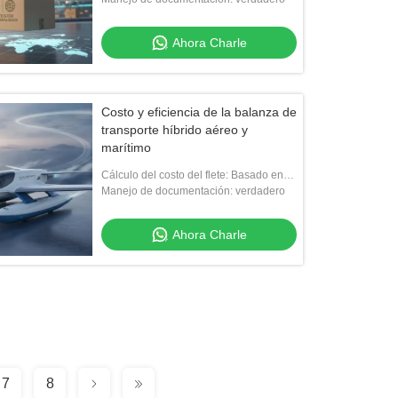
Ahora Charle
Costo y eficiencia de la balanza de
transporte híbrido aéreo y
marítimo
Cálculo del costo del flete: Basado en
peso, volumen y distancia
Manejo de documentación: verdadero
Ahora Charle
7
8