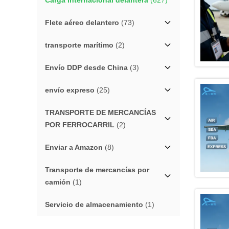
Carga internacional delantera
(627)
Flete aéreo delantero
(73)
transporte marítimo
(2)
Envío DDP desde China
(3)
envío expreso
(25)
TRANSPORTE DE MERCANCÍAS
POR FERROCARRIL
(2)
Enviar a Amazon
(8)
Transporte de mercancías por
camión
(1)
Servicio de almacenamiento
(1)