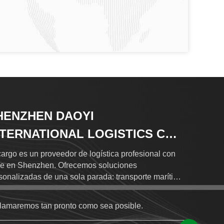
HENZHEN DAOYI
NTERNATIONAL LOGISTICS CO.,
D.
argo es un proveedor de logística profesional con
e en Shenzhen. Ofrecemos soluciones
sonalizadas de una sola parada: transporte marítimo
éreo, transporte internacional expreso, despacho de
anas y almacenamiento.Con una red global que
llamaremos tan pronto como sea posible.
re más de 120 países a través de más de 500
ntes confiables en el extranjero, el seguimiento de