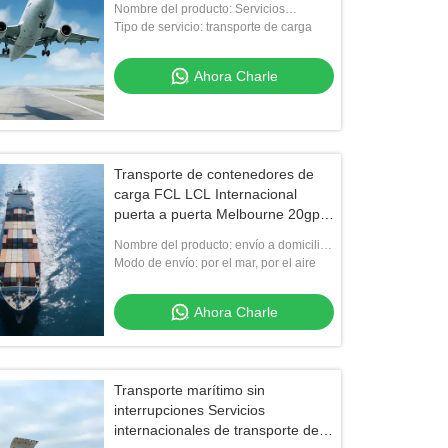
Nombre del producto: Servicios
globales de transporte de carga
Tipo de servicio: transporte de carga
Ahora Charle
Transporte de contenedores de
carga FCL LCL Internacional
puerta a puerta Melbourne 20gp
40gp 40hq
Nombre del producto: envío a domicilio
internacional de la carga
Modo de envío: por el mar, por el aire
Ahora Charle
Transporte marítimo sin
interrupciones Servicios
internacionales de transporte de