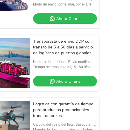
logística
Modo de envío: por el mar, por el aire
Ahora Charle
Transportista de envío DDP con
tránsito de 5 a 50 días a servicio
de logística de puertos globales
Nombre del producto: Envío marítimo
internacional
Tiempo de tránsito (días): 5 - 50 días
Ahora Charle
Logística con garantía de tiempo
para productos promocionales
transfronterizos
Cálculo del costo del flete: Basado en
peso, volumen y distancia
Manejo de documentación: verdadero