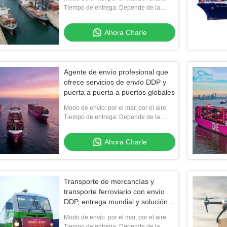
Tiempo de entrega: Depende de la
distancia.
Ahora Charle
Agente de envío profesional que
ofrece servicios de envío DDP y
puerta a puerta a puertos globales
Modo de envío: por el mar, por el aire
Tiempo de entrega: Depende de la
distancia.
Ahora Charle
Transporte de mercancías y
transporte ferroviario con envío
DDP, entrega mundial y solución
única de China a Europa
Modo de envío: por el mar, por el aire
Tiempo de entrega: Depende de la