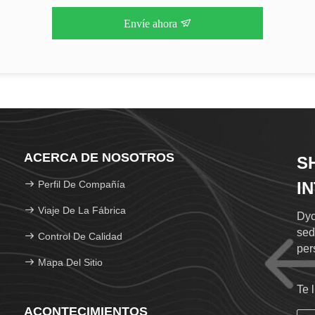
Envíe ahora
ACERCA DE NOSOTROS
S
Perfil De Compañía
I
LT
Viaje De La Fábrica
Dyc
sed
Control De Calidad
per
Mapa Del Sitio
/ a
adu
Te 
cub
ACONTECIMIENTOS
age