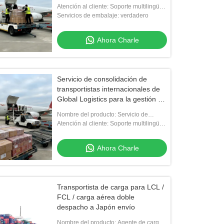
mercancías en tiempo real
Atención al cliente: Soporte multilingüe
24 horas al día, 7 días a la semana
Servicios de embalaje: verdadero
Ahora Charle
Servicio de consolidación de
transportistas internacionales de
Global Logistics para la gestión de
carga
Nombre del producto: Servicio de
consolidación de transitarios
Atención al cliente: Soporte multilingüe
internacionales
24 horas al día, 7 días a la semana
Ahora Charle
Transportista de carga para LCL /
FCL / carga aérea doble
despacho a Japón envío
Nombre del producto: Agente de carga