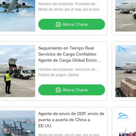
de mercancías
Nombre del producto: Promotor de
carga internacional China a Chile
Modo de envío: por el mar, por el aire
Ahora Charle
Seguimiento en Tiempo Real
Servicios de Carga Confiables
Agente de Carga Global Envío
Internacional
Nombre del producto: Servicios de
carga confiables
Países de origen: Global
Ahora Charle
Agente de envío de DDP, envío de
puerta a puerta de China a
EE.UU.
Modo de envío: por el mar, por el aire