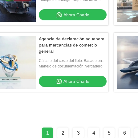
distancia.
Ahora Charle
Agencia de declaración aduanera
para mercancías de comercio
general
Cálculo del costo del flete: Basado en
peso, volumen y distancia
Manejo de documentación: verdadero
Ahora Charle
1
2
3
4
5
6