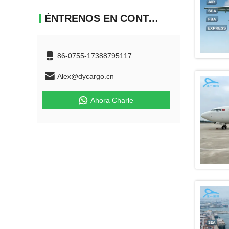
ÉNTRENOS EN CONTACTO CON
86-0755-17388795117
Alex@dycargo.cn
Ahora Charle