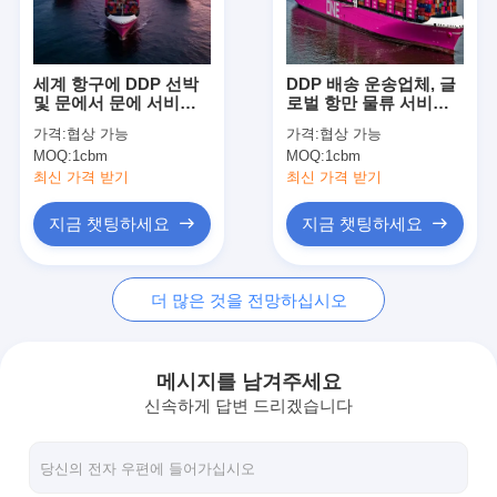
공장 투어
품질 관리
세계 항구에 DDP 선박
DDP 배송 운송업체, 글
및 문에서 문에 서비스
로벌 항만 물류 서비스
연락처
를 제공하는 전문 화물
로 5~50일 운송
가격:
협상 가능
가격:
협상 가능
운송업자 및 운송 대리
MOQ:
1cbm
MOQ:
1cbm
인
뉴스
최신 가격 받기
최신 가격 받기
모든 케이스
지금 챗팅하세요
지금 챗팅하세요
지금 챗팅하세요
더 많은 것을 전망하십시오
국제 화물운송 포워드
메시지를 남겨주세요
신속하게 답변 드리겠습니다
공기 운임 후불
해상운송