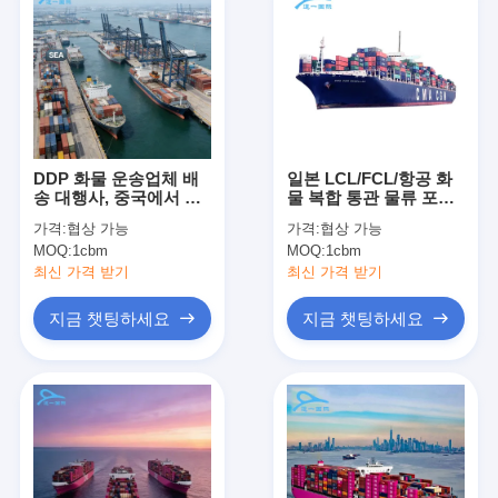
DDP 화물 운송업체 배
일본 LCL/FCL/항공 화
송 대행사, 중국에서 미
물 복합 통관 물류 포워
국까지 Door To Door
더
가격:
협상 가능
가격:
협상 가능
화물 운송
MOQ:
1cbm
MOQ:
1cbm
최신 가격 받기
최신 가격 받기
지금 챗팅하세요
지금 챗팅하세요
홈
제품 소개
회사 소개