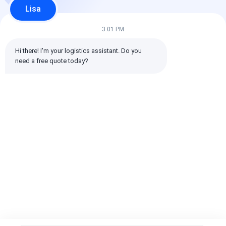
Lisa
3:01 PM
Hi there! I'm your logistics assistant. Do you 
need a free quote today?
บริการขนส่งทางอากาศ
แผนการจัดส่งสินค้า
โซลูชันการขนส่ง
DDP จากจีนไปยังทั่ว
ระหว่างประเทศตาม
ระหว่างประเทศ
โลก ส่งถึงหน้าประตูบ้าน
ความต้องการ เพื่อตอบ
วงจร เพื่อให้มั่น
สนองความต้องการการ
การขนส่งสินค้าพ
ขนส่งที่แตกต่างกันและ
เอกสารที่ครอบค
ราคาดีที่สุด
ราคาดีที่สุด
ราคาดีที่ส
ปรับปรุงต้นทุนการขนส่ง
ขีดความสามาร
ได้อย่างมีประสิทธิภาพ
ติดตาม
บ้าน
เกี่ยวกับเรา
ติดต่อเรา
Desktop Site
แผนผังเว็บไซต์
นโยบายความเป็นส่วนตัว
คุณภาพ
การขนส่งสินค้าระหว่างประเทศ
โรงงานในประเทศ
จีน.Copyright © 2026 SHENZHEN DAOYI INTERNATIONAL
LOGISTICS CO., LTD.. All Rights Reserved.