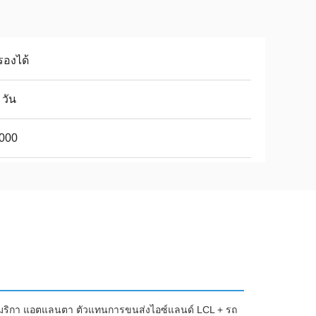
รองได้
 วัน
,000
ฐอเมริกา แอตแลนตา ตัวแทนการขนส่งไอซ์แลนด์ LCL + รถ