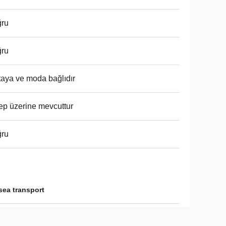
ğru
ğru
aya ve moda bağlıdır
ep üzerine mevcuttur
ğru
sea transport