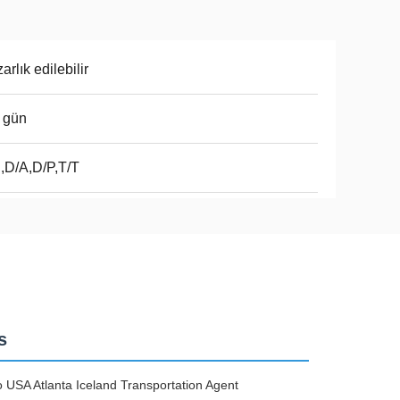
arlık edilebilir
 gün
,D/A,D/P,T/T
s
USA Atlanta Iceland Transportation Agent