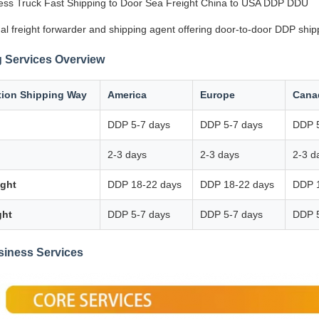
ss Truck Fast Shipping to Door Sea Freight China to USA DDP DDU
al freight forwarder and shipping agent offering door-to-door DDP ship
 Services Overview
tion Shipping Way
America
Europe
Cana
DDP 5-7 days
DDP 5-7 days
DDP 5
2-3 days
2-3 days
2-3 d
ight
DDP 18-22 days
DDP 18-22 days
DDP 
ght
DDP 5-7 days
DDP 5-7 days
DDP 5
siness Services