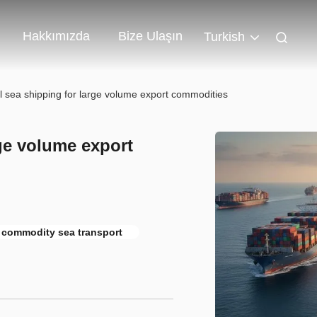
Hakkımızda
Bize Ulaşın
Turkish
 sea shipping for large volume export commodities
ge volume export
 commodity sea transport