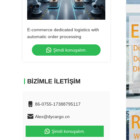
E-commerce dedicated logistics with
automatic order processing
Şimdi konuşalım.
BIZIMLE İLETIŞIM
86-0755-17388795117
Alex@dycargo.cn
Şimdi konuşalım.