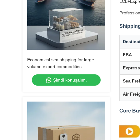
LCL+Expre
Profession
Shipping
Destina
FBA
Economical sea shipping for large
volume export commodities
Express
Şimdi konuşalım.
Sea Fre
Air Frei
Core Bu