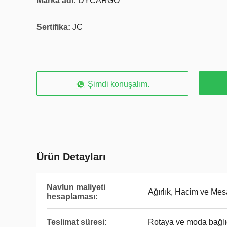
Marka adı:
DYCARGO
Sertifika:
JC
Şimdi konuşalım.
Ürün Detayları
Navlun maliyeti
Ağırlık, Hacim ve Me
hesaplaması:
Teslimat süresi:
Rotaya ve moda bağlı