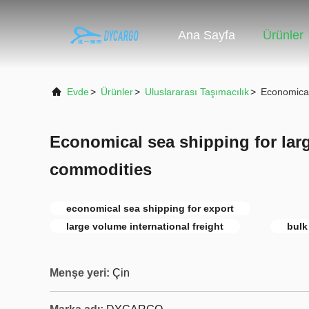
Ana Sayfa
Ürünler
Evde
>
Ürünler
>
Uluslararası Taşımacılık
>
Economical
Economical sea shipping for lar
commodities
economical sea shipping for export
large volume international freight
bulk
Menşe yeri:
Çin