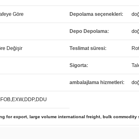
safeye Göre
Depolama seçenekleri:
do
Depo Depolama:
do
re Değişir
Teslimat süresi:
Rot
Sigorta:
Tal
ambalajlama hizmetleri:
do
,FOB,EXW,DDP,DDU
,
,
ng for export
large volume international freight
bulk commodity 