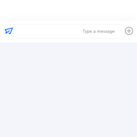
کارفرمای حمل و نقل جهانی
حمل و نقل حمل و نقل بین المللی
حمل و نقل حمل و نقل لجستیک
اطلاعات تماس
Mr. Alex
+8617388795117
368-2، جاده ژویویوان، منطقه لونگگانگ، شنژن
حالا حرف بزن