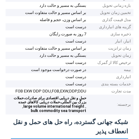
بازه زمانی تحویل
بستگی به مسیر و حالت دارد
تخمین زمان تحویل
بر اساس مسیر و حالت متفاوت است
مدل قیمت گذاری
بر اساس وزن، حجم و فاصله
گزینه های انبارداری
درست است
ذخیره سازی
7 روز به صورت رایگان
انبار، انبار
درست است
زمان ترانزیت
بر اساس مسیر و حالت متفاوت است
زمان تحویل
بستگی به مسیر و حالت دارد
ترخیص کالا از گمرک
درست است
بیمه
در صورت درخواست موجود است
انبارداری
درست است
خدمات بسته بندی
درست است
مدت تجارت
FOB EXW DDP DDU,FOB,EXW,DDP,DDU
حمل و نقل دریایی اقتصادی برای صادرات،حملات
بزرگ بین المللی،حملات دریایی کالاهای عمده
برجسته:
,
,
large volume international freight
bulk commodity sea transport
شبکه جهانی گسترده، راه حل های حمل و نقل
انعطاف پذیر