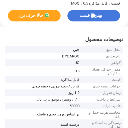
قیمت：قابل مذاکره
MOQ：0.5
بهترین قیمت
حالا حرف بزن
توضیحات محصول
محل منبع
چین
نام تجاری
DYCARGO
گواهی
JC
مقدار حداقل تعداد
0.5
سفارش
قیمت
قابل مذاکره
جزئیات بسته بندی
کارتن / جعبه چوبی / جعبه چوبی
زمان تحویل
1-2 روز
شرایط پرداخت
T/T، وسترن یونیون، پی پال
قابلیت ارائه
50000
محاسبه هزینه حمل و
بر اساس وزن، حجم و فاصله
نقل
رسیدگی به اسناد و
درست است
مدارک