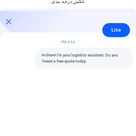
عکس درجه بندی
در زیر توزیع تمام امتیازات است.
5 ستاره‌ها
100%
Lisa
4 ستاره‌ها
0%
3 ستاره‌ها
0%
4:54 PM
2 ستاره‌ها
0%
1 ستاره‌ها
0%
Hi there! I'm your logistics assistant. Do you 
need a free quote today?
تمام بررسی ها
emin
مفید (10w+)
时效快渠道稳定
برچسب ها: