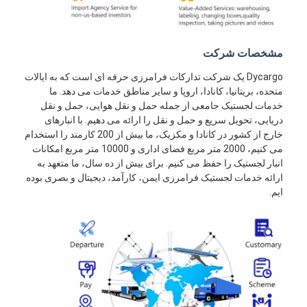
مشخصات شرکت
Dycargo یک شرکت تدارکات فرامرزی حرفه ای است که به ایالات
متحده، بریتانیا، کانادا، اروپا و سایر مناطق خدمات می دهد. ما
خدمات لجستیک جامعی از جمله حمل و نقل هوایی، حمل و نقل
دریایی، تحویل سریع و حمل و نقل را ارائه می دهیم. با انبارهای
خارج از کشور در کانادا و مکزیک، ما بیش از 200 کارمند را استخدام
می کنیم، 2000 متر مربع فضای اداری و 10000 متر مربع امکانات
انبار لجستیک را حفظ می کنیم. برای بیش از ده سال، ما متعهد به
ارائه خدمات لجستیک فرامرزی ایمن، کارآمد، دیجیتال و بصری بوده
ایم.