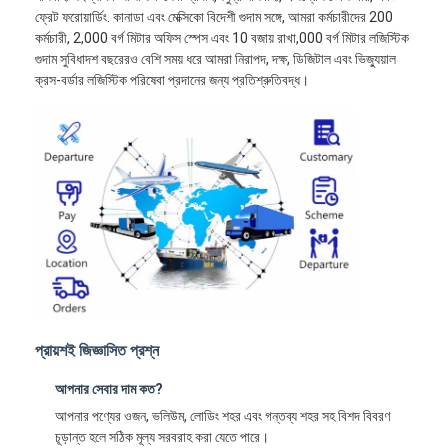
ফ্রেট ফরোয়ার্ডিং. কানাডা এবং মেক্সিকো বিদেশী গুদাম সঙ্গে, আমরা কর্মচারীদের 200
কর্মচারী, 2,000 বর্গ মিটার অফিস স্পেস এবং 10 বজায় রাখা,000 বর্গ মিটার লজিস্টিক
গুদাম সুবিধাদশ বছরেরও বেশি সময় ধরে আমরা নিরাপদ, দক্ষ, ডিজিটাল এবং ভিজ্যুয়াল
ক্রস-বর্ডার লজিস্টিক পরিষেবা প্রদানের জন্য প্রতিশ্রুতিবদ্ধ।
প্রায়শই জিজ্ঞাসিত প্রশ্ন
আপনার সেবার দাম কত?
আপনার পণ্যের ওজন, ভলিউম, লোডিং শহর এবং গন্তব্য শহর সহ বিশদ বিবরণ
চূড়ান্ত হলে সঠিক মূল্য সরবরাহ করা যেতে পারে।