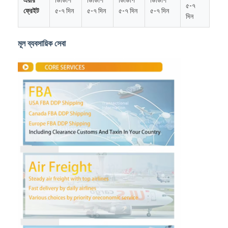
৫-৭
ফ্রেইট
৫-৭ দিন
৫-৭ দিন
৫-৭ দিন
৫-৭ দিন
দিন
মূল ব্যবসায়িক সেবা
বাড়ি
পণ্য
আমাদের সম্পর্কে