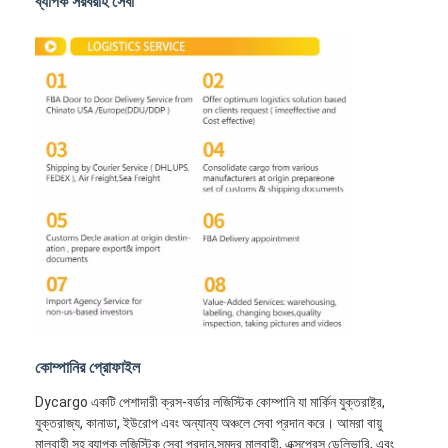
ব্যাপক সরবরাহ সেবা
রেল মালবাহী
আমাজনে পাঠান
ট্রাক মালবাহী
স্টোরেজ সার্ভিস
কোম্পানির প্রোফাইল
Dycargo একটি পেশাদারী ক্রস-বর্ডার লজিস্টিক কোম্পানি যা মার্কিন যুক্তরাষ্ট্র,
যুক্তরাজ্য, কানাডা, ইউরোপ এবং অন্যান্য অঞ্চলে সেবা প্রদান করে। আমরা বায়ু
মালবাহী সহ ব্যাপক লজিস্টিক সেবা প্রদান,সমুদ্র মালবাহী, এক্সপ্রেস ডেলিভারি, এবং