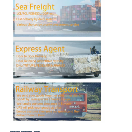
কারখানা ভ্রমণ
মান নিয়ন্ত্রণ
আমাদের সাথে যোগাযোগ করুন
এখন চ্যাট করুন
আন্তর্জাতিক মালবাহী ফরোয়ার্ড
এয়ার ফ্রেট ফরওয়ার্ড
সমুদ্রের মালবাহী
চীন থেকে ডিডিপি শিপিং
এক্সপ্রেস শিপিং