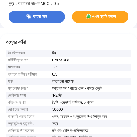
মূল্য：আলোচনা সাপেক্ষ
MOQ：0.5
ভালো দাম
এখন চ্যাট করুন
পণ্যের বর্ণনা
উৎপত্তি স্থল
চীন
পরিচিতিমুলক নাম
DYCARGO
সাক্ষ্যদান
JC
ন্যূনতম চাহিদার পরিমাণ
0.5
মূল্য
আলোচনা সাপেক্ষ
প্যাকেজিং বিবরণ
শক্ত কাগজ / কাঠের কেস / কাঠের ক্রেট
ডেলিভারি সময়
1-2 দিন
পরিশোধের শর্ত
টি/টি, ওয়েস্টার্ন ইউনিয়ন, পেপ্যাল
যোগানের ক্ষমতা
50000
মালবাহী খরচের হিসাব
ওজন, আয়তন এবং দূরত্বের উপর ভিত্তি করে
ডকুমেন্টেশন হ্যান্ডলিং
সত্য
ডেলিভারি টাইমফ্রেম
রুট এবং মোড উপর নির্ভর করে