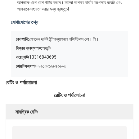
আপনাকে ধাপে ধাপে গাইড করবে। আমরা আপনার বার্তার অপেক্ষায় রয়েছি এবং
আপনাকে সহায়তা করার জন্য প্রস্তুত!
যোগাযোগের তথ্য
কোম্পানি:
শেনঝেন দাউই ইন্টারন্যাশনাল লজিস্টিকস কো। লি।
বিক্রয় ব্যবস্থাপক:
অ্যান্ডি
ওয়েচ্যাটঃ
13316843695
হোয়াটসঅ্যাপঃ
+৮৬১৩৩১৬৮৪৩৬৯৫
রেটিং ও পর্যালোচনা
রেটিং ও পর্যালোচনা
সামগ্রিক রেটিং