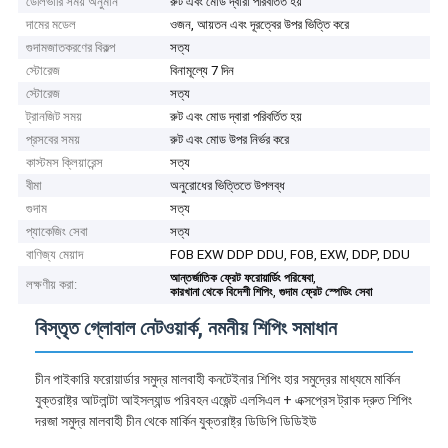
ডেলিভারি সময় অনুমান
রুট এবং মোড দ্বারা পরিবর্তিত হয়
দামের মডেল
ওজন, আয়তন এবং দূরত্বের উপর ভিত্তি করে
গুদামজাতকরণের বিকল্প
সত্য
স্টোরেজ
বিনামূল্যে 7 দিন
স্টোরেজ
সত্য
ট্রানজিট সময়
রুট এবং মোড দ্বারা পরিবর্তিত হয়
প্রসবের সময়
রুট এবং মোড উপর নির্ভর করে
কাস্টমস ক্লিয়ারেন্স
সত্য
বীমা
অনুরোধের ভিত্তিতে উপলব্ধ
গুদাম
সত্য
প্যাকেজিং সেবা
সত্য
বাণিজ্য মেয়াদ
FOB EXW DDP DDU, FOB, EXW, DDP, DDU
,
আন্তর্জাতিক ফ্রেট ফরোয়ার্ডিং পরিষেবা
লক্ষণীয় করা:
,
কারখানা থেকে বিদেশী শিপিং
গুদাম ফ্রেট স্পেডিং সেবা
বিস্তৃত গ্লোবাল নেটওয়ার্ক, নমনীয় শিপিং সমাধান
চীন পাইকারি ফরোয়ার্ডার সমুদ্র মালবাহী কনটেইনার শিপিং হার সমুদ্রের মাধ্যমে মার্কিন
যুক্তরাষ্ট্র আটলান্টা আইসল্যান্ড পরিবহন এজেন্ট এলসিএল + এক্সপ্রেস ট্রাক দ্রুত শিপিং
দরজা সমুদ্র মালবাহী চীন থেকে মার্কিন যুক্তরাষ্ট্র ডিডিপি ডিডিইউ