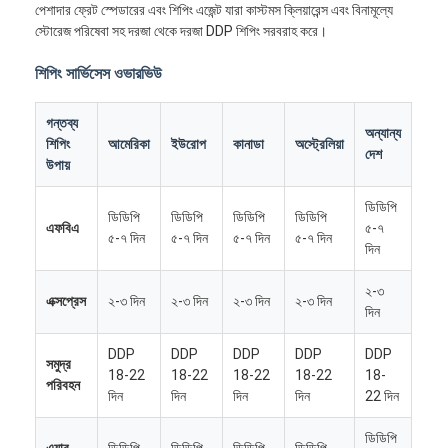
পেশাদার ফ্রেট স্পেডারের এবং শিপিং এজেন্ট যারা কাস্টমস ক্লিয়ারেন্স এবং বিনামূল্যে
স্টোরেজ পরিষেবা সহ দরজা থেকে দরজা DDP শিপিং সরবরাহ করে।
শিপিং সার্ভিসেস ওভারভিউ
গন্তব্য
অন্যান্য
শিপিং
আমেরিকা
ইউরোপ
কানাডা
অস্ট্রেলিয়া
দেশ
উপায়
ডিডিপি
ডিডিপি
ডিডিপি
ডিডিপি
ডিডিপি
এফবিএ
৫-৭
৫-৭ দিন
৫-৭ দিন
৫-৭ দিন
৫-৭ দিন
দিন
২-৩
এক্সপ্রেস
২-৩ দিন
২-৩ দিন
২-৩ দিন
২-৩ দিন
দিন
DDP
DDP
DDP
DDP
DDP
সমুদ্র
18-22
18-22
18-22
18-22
18-
পরিবহন
দিন
দিন
দিন
দিন
22 দিন
ডিডিপি
এয়ার
ডিডিপি
ডিডিপি
ডিডিপি
ডিডিপি