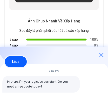
Ảnh Chụp Nhanh Về Xếp Hạng
Sau đây là phân phối của tất cả các xếp hạng
5 sao
100%
4 sao
0%
3 sao
0%
2 sao
0%
Lisa
1 sao
0%
2:09 PM
Tất cả các đánh giá
Hi there! I'm your logistics assistant. Do you 
need a free quote today?
emin
Có ích (10w+)
时效快渠道稳定