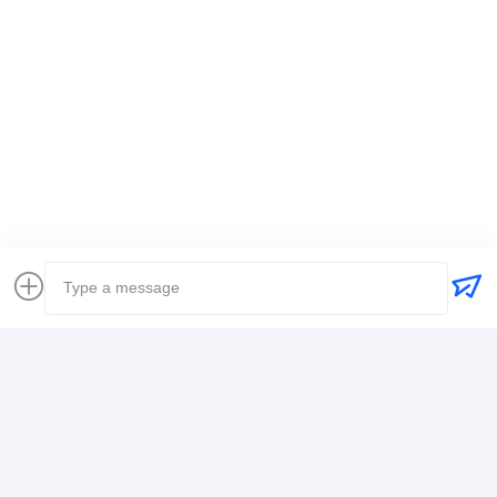
thẻ:
Người vận chuyển hàng hóa toàn cầu
Người vận chuyển vận chuyển quốc tế
Giao nhận vận tải hậu cần
Chi Tiết Liên Lạc
Mr. Alex
+8617388795117