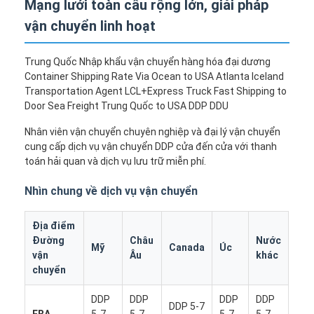
Mạng lưới toàn cầu rộng lớn, giải pháp
vận chuyển linh hoạt
Trung Quốc Nhập khẩu vận chuyển hàng hóa đại dương
Container Shipping Rate Via Ocean to USA Atlanta Iceland
Transportation Agent LCL+Express Truck Fast Shipping to
Door Sea Freight Trung Quốc to USA DDP DDU
Nhân viên vận chuyển chuyên nghiệp và đại lý vận chuyển
cung cấp dịch vụ vận chuyển DDP cửa đến cửa với thanh
toán hải quan và dịch vụ lưu trữ miễn phí.
Nhìn chung về dịch vụ vận chuyển
Địa điểm
Đường
Châu
Nước
Mỹ
Canada
Úc
vận
Âu
khác
chuyển
DDP
DDP
DDP
DDP
DDP 5-7
FBA
5-7
5-7
5-7
5-7