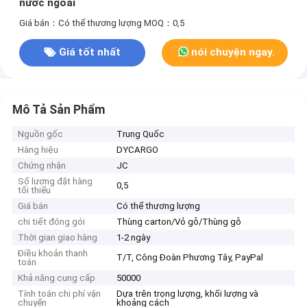
nước ngoài
Giá bán：Có thể thương lượng
MOQ：0,5
Giá tốt nhất
nói chuyện ngay.
Mô Tả Sản Phẩm
Nguồn gốc
Trung Quốc
Hàng hiệu
DYCARGO
Chứng nhận
JC
Số lượng đặt hàng
0,5
tối thiểu
Giá bán
Có thể thương lượng
chi tiết đóng gói
Thùng carton/Vỏ gỗ/Thùng gỗ
Thời gian giao hàng
1-2 ngày
Điều khoản thanh
T/T, Công Đoàn Phương Tây, PayPal
toán
Khả năng cung cấp
50000
Tính toán chi phí vận
Dựa trên trọng lượng, khối lượng và
chuyển
khoảng cách