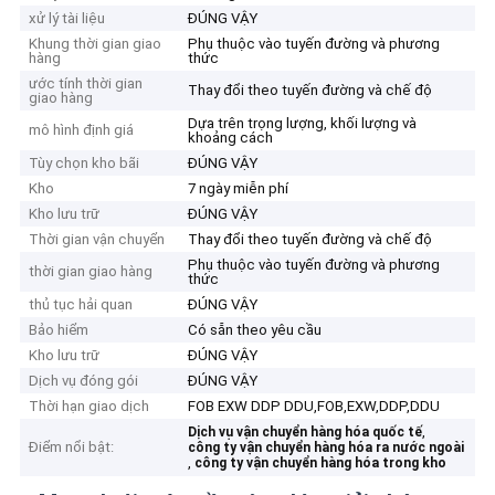
xử lý tài liệu
ĐÚNG VẬY
Khung thời gian giao
Phụ thuộc vào tuyến đường và phương
hàng
thức
ước tính thời gian
Thay đổi theo tuyến đường và chế độ
giao hàng
Dựa trên trọng lượng, khối lượng và
mô hình định giá
khoảng cách
Tùy chọn kho bãi
ĐÚNG VẬY
Kho
7 ngày miễn phí
Kho lưu trữ
ĐÚNG VẬY
Thời gian vận chuyển
Thay đổi theo tuyến đường và chế độ
Phụ thuộc vào tuyến đường và phương
thời gian giao hàng
thức
thủ tục hải quan
ĐÚNG VẬY
Bảo hiểm
Có sẵn theo yêu cầu
Kho lưu trữ
ĐÚNG VẬY
Dịch vụ đóng gói
ĐÚNG VẬY
Thời hạn giao dịch
FOB EXW DDP DDU,FOB,EXW,DDP,DDU
,
Dịch vụ vận chuyển hàng hóa quốc tế
Điểm nổi bật:
công ty vận chuyển hàng hóa ra nước ngoài
,
công ty vận chuyển hàng hóa trong kho