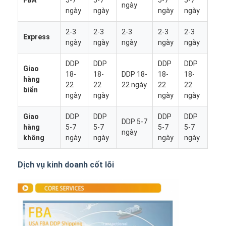
ngày
ngày
ngày
ngày
ngày
2-3
2-3
2-3
2-3
2-3
Express
ngày
ngày
ngày
ngày
ngày
DDP
DDP
DDP
DDP
Giao
18-
18-
DDP 18-
18-
18-
hàng
22
22
22 ngày
22
22
biển
ngày
ngày
ngày
ngày
Giao
DDP
DDP
DDP
DDP
DDP 5-7
hàng
5-7
5-7
5-7
5-7
ngày
không
ngày
ngày
ngày
ngày
Dịch vụ kinh doanh cốt lõi
Nhà
Sản phẩm
Về chúng tôi