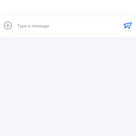
Coordonnées
Mr. Alex
+8617388795117
368-2, rue Zhiwuyuan, district de Longgang,
Shenzhen
Causez Maintenant