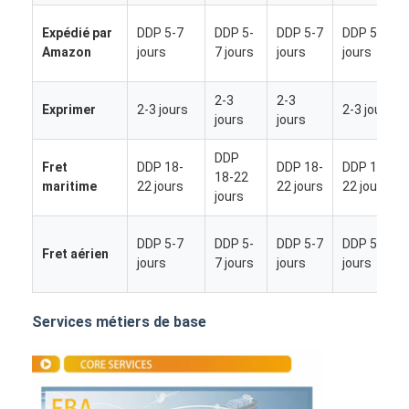
Expédié par
DDP 5-7
DDP 5-
DDP 5-7
DDP 5-7
Amazon
jours
7 jours
jours
jours
2-3
2-3
Exprimer
2-3 jours
2-3 jours
jours
jours
DDP
Fret
DDP 18-
DDP 18-
DDP 18-
18-22
maritime
22 jours
22 jours
22 jours
jours
DDP 5-7
DDP 5-
DDP 5-7
DDP 5-7
Fret aérien
jours
7 jours
jours
jours
Aperçu
Services métiers de base
Produits
A propos de nous