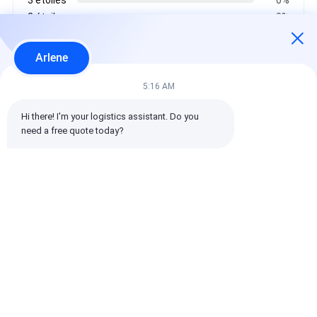
2 étoiles
0%
1 étoiles
0%
Arlene
Toutes les critiques
5:16 AM
Hi there! I'm your logistics assistant. Do you 
emin
need a free quote today?
Il est utile. (10w+)
时效快渠道稳定
Étiquettes:
Transporteur mondial
expédition internationale de commissionnaire de transport
Commissionnaire de transport logistique