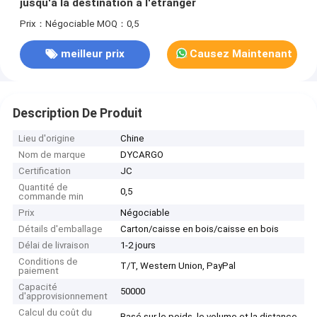
jusqu'à la destination à l'étranger
Prix：Négociable
MOQ：0,5
meilleur prix
Causez Maintenant
Description De Produit
Lieu d'origine
Chine
Nom de marque
DYCARGO
Certification
JC
Quantité de
0,5
commande min
Prix
Négociable
Détails d'emballage
Carton/caisse en bois/caisse en bois
Délai de livraison
1-2 jours
Conditions de
T/T, Western Union, PayPal
paiement
Capacité
50000
d'approvisionnement
Calcul du coût du
Basé sur le poids, le volume et la distance