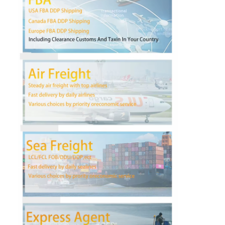
Visite d'usine
Contrôle de la qualité
Contact
Causez Maintenant
Fret international en avant
Fret aérien en avant
fret maritime
DDP expédition de la Chine
expédition exprès