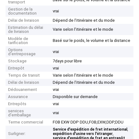
transport
Gestion de la
vrai
documentation
Délai de livraison
Dépend de l'itinéraire et du mode
Estimation du délai
Varie selon l'itinéraire et le mode
de livraison
Modèle de
Basé sur le poids, le volume et la distance
tarification
Options
vrai
d'entreposage
Stockage
7days pour libre
Entrepôt
vrai
Temps de transit
Varie selon l'itinéraire et le mode
Délai de livraison
Dépend de l'itinéraire et du mode
Dédouanement
vrai
Assurance
Disponible sur demande
Entrepôts
vrai
services
vrai
d'emballage
Terme commercial
FOB EXW DDP DDU,FOB,EXW,DDP,DDU
,
Service d'expédition de fret international
Surligner:
,
expédition d'usine vers l'étranger
service d'expédition de fret en entrepôt