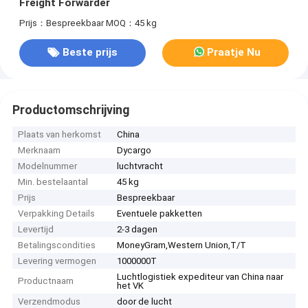
Freight Forwarder
Prijs：Bespreekbaar
MOQ：45 kg
Beste prijs
Praatje Nu
Productomschrijving
Plaats van herkomst
China
Merknaam
Dycargo
Modelnummer
luchtvracht
Min. bestelaantal
45 kg
Prijs
Bespreekbaar
Verpakking Details
Eventuele pakketten
Levertijd
2-3 dagen
Betalingscondities
MoneyGram,Western Union,T/T
Levering vermogen
1000000T
Luchtlogistiek expediteur van China naar
Productnaam
het VK
Verzendmodus
door de lucht