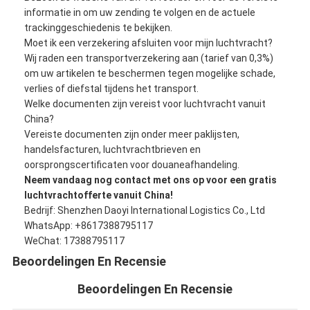
informatie in om uw zending te volgen en de actuele
Fabrieksreis
trackinggeschiedenis te bekijken.
Moet ik een verzekering afsluiten voor mijn luchtvracht?
Kwaliteitscontrole
Wij raden een transportverzekering aan (tarief van 0,3%)
om uw artikelen te beschermen tegen mogelijke schade,
Contacteer ons
verlies of diefstal tijdens het transport.
Welke documenten zijn vereist voor luchtvracht vanuit
Praatje Nu
China?
Vereiste documenten zijn onder meer paklijsten,
handelsfacturen, luchtvrachtbrieven en
oorsprongscertificaten voor douaneafhandeling.
Internationale Voorwaartse Vracht
Neem vandaag nog contact met ons op voor een gratis
luchtvrachtofferte vanuit China!
Voorwaartse luchtvracht
Bedrijf: Shenzhen Daoyi International Logistics Co., Ltd
WhatsApp: +8617388795117
zeevracht
WeChat: 17388795117
DDP-verzending uit China
Beoordelingen En Recensie
Beoordelingen En Recensie
druk het verschepen uit