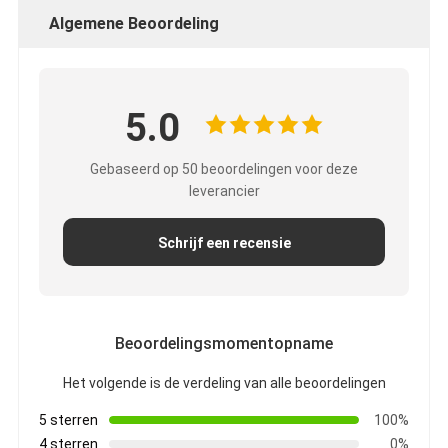
SPOORvracht
Algemene Beoordeling
Vervoer naar Amazone
Vrachtvervoer met vrachtwagen
5.0
Opbergdienst
Gebaseerd op 50 beoordelingen voor deze
leverancier
Schrijf een recensie
Beoordelingsmomentopname
Het volgende is de verdeling van alle beoordelingen
5 sterren
100%
4 sterren
0%