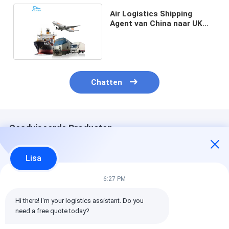
Air Logistics Shipping
Agent van China naar UK
Freight Forwarder
Chatten
Geadviseerde Producten
Lisa
6:27 PM
Hi there! I'm your logistics assistant. Do you 
need a free quote today?
Wereldwijde
Gevaarlijke goederen
Vooraf betaald