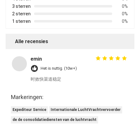
3 sterren
0%
2 sterren
0%
1 sterren
0%
Alle recensies
emin
Het is nuttig. (10w+)
时效快渠道稳定
Markeringen:
Expediteur Service
Internationale LuchtVrachtvervoerder
de de consolidatiediensten van de luchtvracht