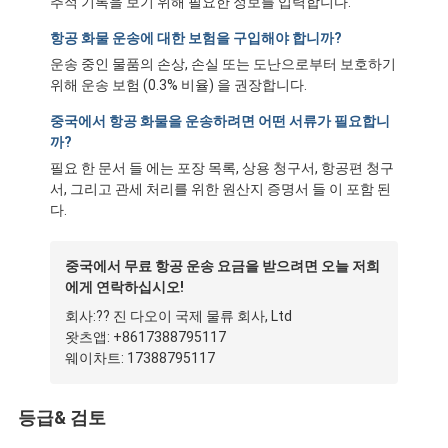
추적 기록을 보기 위해 필요한 정보를 입력합니다.
공장 투어
항공 화물 운송에 대한 보험을 구입해야 합니까?
품질 관리
운송 중인 물품의 손상, 손실 또는 도난으로부터 보호하기
위해 운송 보험 (0.3% 비율) 을 권장합니다.
연락처
중국에서 항공 화물을 운송하려면 어떤 서류가 필요합니
까?
지금 챗팅하세요
필요 한 문서 들 에는 포장 목록, 상용 청구서, 항공편 청구
서, 그리고 관세 처리를 위한 원산지 증명서 들 이 포함 된
다.
국제 화물운송 포워드
중국에서 무료 항공 운송 요금을 받으려면 오늘 저희
공기 운임 후불
에게 연락하십시오!
회사:?? 진 다오이 국제 물류 회사, Ltd
해상운송
왓츠앱: +8617388795117
웨이차트: 17388795117
중국에서 DDP 배송
선적을 나타내세요
등급& 검토