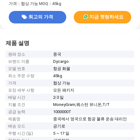
가격：협상 가능
MOQ：45kg
최고의 가격
지금 챗팅하세요
제품 설명
원래 장소
중국
브랜드 이름
Dycargo
모델 번호
항공 화물
최소 주문 수량
45kg
가격
협상 가능
포장 세부 사항
모든 패키지
배달 시간
2-3 일
지불 조건
MoneyGram,웨스턴 유니온,T/T
공급 능력
1000000T
제품명
중국에서 영국으로 항공 물류 운송 대리인
배송 모드
공기로
주행 시간 (일)
5 ~ 17 일