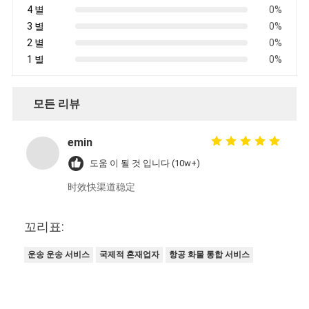
4 별
0%
3 별
0%
2 별
0%
1 별
0%
모든 리뷰
emin
도움 이 될 것 입니다 (10w+)
时效快渠道稳定
꼬리표:
운송 운송 서비스
국제적 혼재업자
항공 화물 통합 서비스