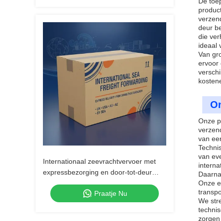
De toe
product
verzen
deur be
die ver
ideaal 
Van gro
ervoor 
verschi
kostene
On
Onze p
verzen
van een
Techni
van eve
Internationaal zeevrachtvervoer met
interna
expressbezorging en door-tot-deur
Daarnaa
snelle zeevrachtdiensten
Onze e
transp
Praatje Nu
We str
techni
zorgen 