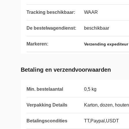
Tracking beschikbaar:
WAAR
De bestelwagendienst:
beschikbaar
Markeren:
Verzending expediteur
Betaling en verzendvoorwaarden
Min. bestelaantal
0,5 kg
Verpakking Details
Karton, dozen, houte
Betalingscondities
TT,Paypal,USDT