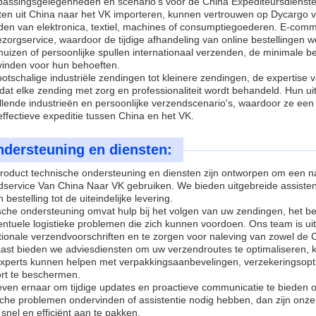
passingsgelegenheden en scenario's voor de China Expediteursdiensten 
en uit China naar het VK importeren, kunnen vertrouwen op Dycargo voo
den van elektronica, textiel, machines of consumptiegoederen. E-comm
zorgservice, waardoor de tijdige afhandeling van online bestellingen 
huizen of persoonlijke spullen internationaal verzenden, de minimale b
vinden voor hun behoeften.
otschalige industriële zendingen tot kleinere zendingen, de expertise
dat elke zending met zorg en professionaliteit wordt behandeld. Hun 
llende industrieën en persoonlijke verzendscenario's, waardoor ze een
ffectieve expeditie tussen China en het VK.
dersteuning en diensten:
roduct technische ondersteuning en diensten zijn ontworpen om een na
dservice Van China Naar VK gebruiken. We bieden uitgebreide assiste
 bestelling tot de uiteindelijke levering.
sche ondersteuning omvat hulp bij het volgen van uw zendingen, het 
ntuele logistieke problemen die zich kunnen voordoen. Ons team is uit
tionale verzendvoorschriften en te zorgen voor naleving van zowel de C
st bieden we adviesdiensten om uw verzendroutes te optimaliseren, ko
xperts kunnen helpen met verpakkingsaanbevelingen, verzekeringsopti
ort te beschermen.
even ernaar om tijdige updates en proactieve communicatie te bieden o
sche problemen ondervinden of assistentie nodig hebben, dan zijn on
snel en efficiënt aan te pakken.