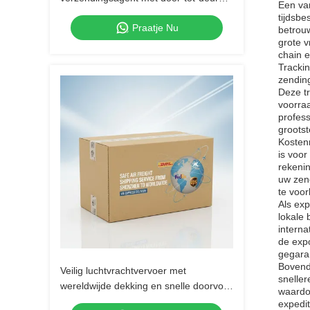
Een van
express verzending en wereldwijde
tijdsbe
Praatje Nu
dekking
betrou
grote 
chain e
Trackin
zending
Deze t
voorraa
profes
groots
Kostenr
is voor
rekenin
uw zen
te voor
Als exp
lokale 
interna
de expo
gegara
Bovendi
Veilig luchtvrachtvervoer met
sneller
wereldwijde dekking en snelle doorvoer
waardoo
via logistieke diensten voor
expedi