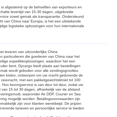
e is afgestemd op de behoeften van exporteurs en
atte levertijd van 15-30 dagen, uitgebreide
ervice zowel gemak als transparantie. Ondersteund
cht van China naar Europa, is het een uitstekende
jdige logistieke oplossingen voor hun internationale
t leveren van uitzonderlijke China
n particulieren die goederen van China naar het
eilige expeditieoplossingen, waardoor het een
culier bent, Dycargo biedt plaats aan bestellingen
 gemak wordt geboden voor alle zendingsgroottes.
outen kisten, ontworpen om uw vracht gedurende de
 zeevracht, met een pakketgewichtslimiet tot 100
 Hun bezorgservice is van deur tot deur, zodat uw
 van 15 tot 30 dagen, afhankelijk van de afstand.
leveringsmodi, waaronder Air DDP, Courier en Sea
ing mogelijk worden. Betalingsvoorwaarden zijn
akkelijk zijn voor klanten wereldwijd. De prijzen
rrerende tarieven en persoonlijke service te bieden