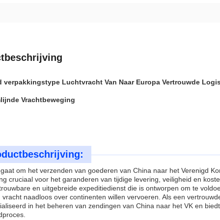
tbeschrijving
 verpakkingstype Luchtvracht Van Naar Europa Vertrouwde Logist
lijnde Vrachtbeweging
ductbeschrijving:
 gaat om het verzenden van goederen van China naar het Verenigd Konink
ng cruciaal voor het garanderen van tijdige levering, veiligheid en kost
rouwbare en uitgebreide expeditiedienst die is ontworpen om te voldoe
 vracht naadloos over continenten willen vervoeren. Als een vertrouwd
ialiseerd in het beheren van zendingen van China naar het VK en bied
dproces.