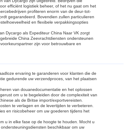
van Dycargo zijn uitgebreid. Bedrijven die
r efficiënt logistiek beheer, of het nu gaat om het
ercebedrijven profiteren enorm van de deur-tot-
wordt gegarandeerd. Bovendien zullen particulieren
estelhoeveelheid en flexibele verpakkingsopties
 van Dycargo als Expediteur China Naar VK zorgt
uitgebreide China Zeevrachtdiensten ondersteunen
 voorkeurspartner zijn voor betrouwbare en
adloze ervaring te garanderen voor klanten die de
ntie gedurende uw verzendproces, van het plaatsen
beheren van douanedocumentatie en het oplossen
gerust om u te begeleiden door de complexiteit van
hinese als de Britse import/exportvereisten.
sten te verlagen en de levertijden te verbeteren.
es en risicobeheer om uw goederen tijdens het
m u in elke fase op de hoogte te houden. Mocht u
ze ondersteuningsdiensten beschikbaar om uw