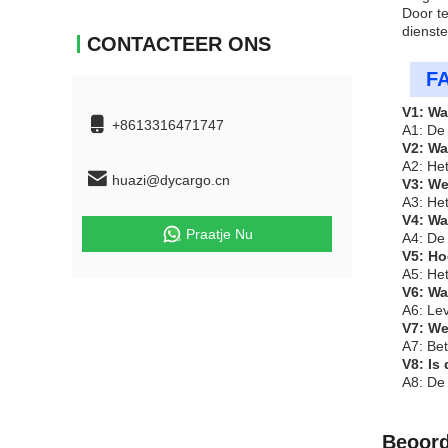
Door te
dienste
CONTACTEER ONS
F
V1: Wa
+8613316471747
A1: De
V2: Wa
A2: Het
huazi@dycargo.cn
V3: We
A3: Het
V4: Wa
Praatje Nu
A4: De 
V5: Ho
A5: Het
V6: Wa
A6: Lev
V7: We
A7: Be
V8: Is
A8: De 
Beoord