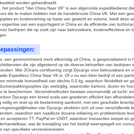
ekwaliteit worden gehandhaafd.
 het product "Van China Naar VK" is een afgeronde expeditiedienst di
eurs die te maken hebben met de handelsroute China-VK. Met een gesch
ngopties en kostenraming op basis van gewicht en volume, biedt deze s
 expertise van een exportagent in China en de efficiëntie van luchtvra
oor bedrijven die op zoek zijn naar betrouwbare, kosteneffectieve en ti
gen.
epassingen:
, een gerenommeerd merk afkomstig uit China, is gespecialiseerd in he
htdiensten die zijn afgestemd op de diverse behoeften van bedrijven e
enden. Met JCtrans-certificering zorgt Dycargo voor betrouwbare en v
wde Expediteur China Naar VK is. Of u nu een klein bedrijf of een parti
en minimale hoeveelheid van slechts 0,5 kg, waardoor flexibiliteit en
ductverpakkingsopties zijn veelzijdig, waaronder kartons, dozen en h
is te beschermen. Verzendmethoden bestaan voornamelijk uit lucht- en
rdoor Dycargo een breed scala aan goederen efficiënt kan afhandelen.
 veilig en snel op de bestemming aankomt, met een geschatte levertijd
ringsmogelijkheden van Dycargo strekken zich uit over verschillende 
ensten, waardoor een naadloze douane-inklaring en probleemloze lever
l en accepteren TT, PayPal en USDT, waardoor transacties soepel en gem
derhandelbaar, wat de toewijding van het bedrijf weerspiegelt om concu
s van specifieke verzendvereisten.