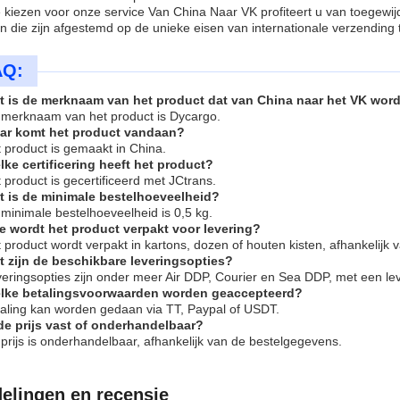
 kiezen voor onze service Van China Naar VK profiteert u van toegewi
n die zijn afgestemd op de unieke eisen van internationale verzending
AQ:
t is de merknaam van het product dat van China naar het VK wor
 merknaam van het product is Dycargo.
ar komt het product vandaan?
 product is gemaakt in China.
lke certificering heeft het product?
 product is gecertificeerd met JCtrans.
t is de minimale bestelhoeveelheid?
minimale bestelhoeveelheid is 0,5 kg.
e wordt het product verpakt voor levering?
 product wordt verpakt in kartons, dozen of houten kisten, afhankelijk 
t zijn de beschikbare leveringsopties?
eringsopties zijn onder meer Air DDP, Courier en Sea DDP, met een leve
lke betalingsvoorwaarden worden geaccepteerd?
taling kan worden gedaan via TT, Paypal of USDT.
 de prijs vast of onderhandelbaar?
prijs is onderhandelbaar, afhankelijk van de bestelgegevens.
elingen en recensie