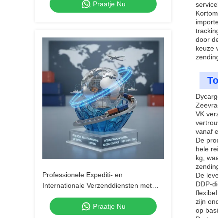
Praatje Nu
expressbezorging
servic
Kortom,
import
tracki
door de
keuze v
zendin
To
Dycargo
Zeevrac
VK verz
vertrou
vanaf e
De pro
hele re
kg, waa
zending
Professionele Expediti- en
De leve
DDP-di
Internationale Verzenddiensten met
flexibe
DDP-verzending, Wereldwijde Dekking
zijn on
Praatje Nu
en Snelle Doorlooptijden
op basi