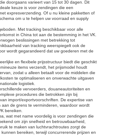
 die doorgaans varieert van 15 tot 30 dagen. Dit
ideale keuze is voor zendingen die een
t expresverzending. Of u nu kleine pakketten of
r schema om u te helpen uw voorraad en supply
ngeboden. Met tracking beschikbaar voor alle
herkomst in China tot aan de bestemming in het VK.
rwogen beslissingen met betrekking tot
hikbaarheid van tracking weerspiegelt ook de
rdoor wordt gegarandeerd dat uw goederen met de
ijke en flexibele prijsstructuur biedt die geschikt
lumineuze items verzendt, het prijsmodel houdt
ervan, zodat u alleen betaalt voor de middelen die
kosten te optimaliseren en onverwachte uitgaven
ationale logistiek.
erschillende vervoerders, douaneautoriteiten en
omplexe procedures die betrokken zijn bij
van import/exportvoorschriften. De expertise van
en aan de grens te verminderen, waardoor wordt
VK bereiken.
pa, wat met name voordelig is voor zendingen die
at bekend om zijn snelheid en betrouwbaarheid,
bruik te maken van luchtvrachtroutes zorgt de
kunnen bereiken, terwijl concurrerende prijzen en