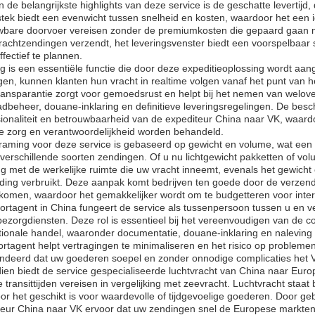
 de belangrijkste highlights van deze service is de geschatte levertijd,
stek biedt een evenwicht tussen snelheid en kosten, waardoor het een 
wbare doorvoer vereisen zonder de premiumkosten die gepaard gaan me
vrachtzendingen verzendt, het leveringsvenster biedt een voorspelbaa
ffectief te plannen.
g is een essentiële functie die door deze expeditieoplossing wordt aa
en, kunnen klanten hun vracht in realtime volgen vanaf het punt van 
ransparantie zorgt voor gemoedsrust en helpt bij het nemen van welove
dbeheer, douane-inklaring en definitieve leveringsregelingen. De besc
sionaliteit en betrouwbaarheid van de expediteur China naar VK, waa
te zorg en verantwoordelijkheid worden behandeld.
aming voor deze service is gebaseerd op gewicht en volume, wat een eerl
 verschillende soorten zendingen. Of u nu lichtgewicht pakketten of vo
g met de werkelijke ruimte die uw vracht inneemt, evenals het gewicht 
ding verbruikt. Deze aanpak komt bedrijven ten goede door de verzend
komen, waardoor het gemakkelijker wordt om te budgetteren voor intern
ortagent in China fungeert de service als tussenpersoon tussen u en v
bezorgdiensten. Deze rol is essentieel bij het vereenvoudigen van de c
tionale handel, waaronder documentatie, douane-inklaring en naleving 
rtagent helpt vertragingen te minimaliseren en het risico op problem
ndeerd dat uw goederen soepel en zonder onnodige complicaties het 
en biedt de service gespecialiseerde luchtvracht van China naar Euro
e transittijden vereisen in vergelijking met zeevracht. Luchtvracht sta
r het geschikt is voor waardevolle of tijdgevoelige goederen. Door ge
teur China naar VK ervoor dat uw zendingen snel de Europese markten 