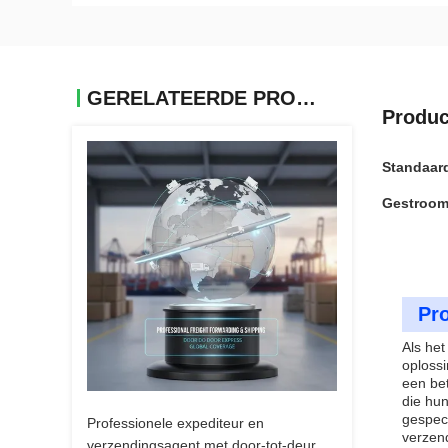
GERELATEERDE PRODUCTEN
Produc
Standaard
Gestroom
Pro
Als het
oplossi
een bet
die hun
gespec
Professionele expediteur en
verzen
verzendingsagent met door-tot-deur