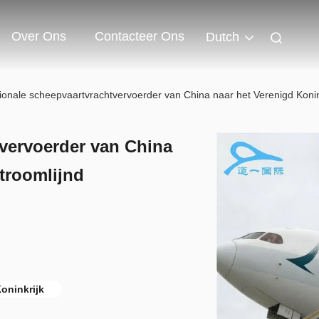
Over Ons
Contacteer Ons
Dutch
tionale scheepvaartvrachtvervoerder van China naar het Verenigd Konin
tvervoerder van China
stroomlijnd
oninkrijk