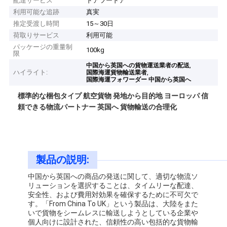
配達サービス
ドアツードア
利用可能な追跡
真実
推定受渡し時間
15～30日
荷取りサービス
利用可能
パッケージの重量制
100kg
限
,
中国から英国への貨物運送業者の配送
ハイライト:
,
国際海運貨物輸送業者
国際海運フォワーダー 中国から英国へ
標準的な梱包タイプ 航空貨物 発地から目的地 ヨーロッパ 信
頼できる物流パートナー 英国へ 貨物輸送の合理化
製品の説明:
中国から英国への商品の発送に関して、適切な物流ソ
リューションを選択することは、タイムリーな配達、
安全性、および費用対効果を確保するために不可欠で
す。「From China To UK」という製品は、大陸をまた
いで貨物をシームレスに輸送しようとしている企業や
個人向けに設計された、信頼性の高い包括的な貨物輸