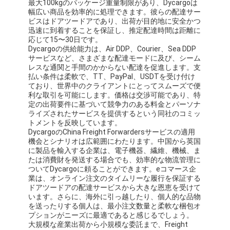
最大100kgのパッケージ重量制限があり、Dycargoは
鉄道貨物運送
幅広い商品を効率的に処理できます。彼らの配達サー
ビスはドアツードアであり、出荷が目的地に安全かつ
Amazonへ発送
迅速に到着することを保証し、推定配達時間は距離に
応じて15〜30日です。
Dycargoの供給能力は、Air DDP、Courier、Sea DDP
トラック貨物
サービスなど、さまざまな配達モードに及び、シーム
レスな通関と手間のかからない配達を促進します。支
倉庫サービス
払い条件は柔軟で、TT、PayPal、USDTを受け付け
ており、世界中のクライアントにとってスムーズで便
利な取引を可能にします。価格は交渉可能であり、特
定の出荷要件に基づいて競争力のある料金とパーソナ
ライズされたサービスを提供するという同社のコミッ
トメントを反映しています。
DycargoのChina Freight Forwardersサービスの適用
機会とシナリオは広範囲にわたります。中国から英国
に製品を輸入する企業は、電子機器、繊維、機械、ま
たは消費財を発送する場合でも、効率的な物流管理に
ついてDycargoに頼ることができます。eコマース企
業は、オンライン注文のタイムリーな履行を保証する
ドアツードアの配達サービスから大きな恩恵を受けて
います。さらに、海外に引っ越したり、個人的な品物
を送ったりする個人は、最小注文数量と柔軟な梱包オ
プションがニーズに最適であると感じるでしょう。
大規模な産業出荷から小規模な委託まで、Freight