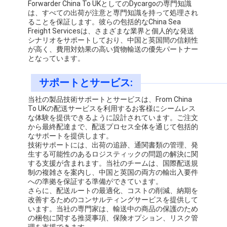
Forwarder China To UKとしてのDycargoの専門知識
は、すべての出荷が注意と専門知識を持って処理され
ることを保証します。彼らの包括的なChina Sea
Freight Servicesは、さまざまな業界と個人的な発送
シナリオをサポートしており、中国と英国間の信頼性
が高く、費用対効果の高い貨物輸送の優先パートナー
となっています。
サポートとサービス:
当社の製品技術サポートとサービスは、From China
To UKの配送サービスを利用するお客様にシームレス
な体験を提供できるように設計されています。ご注文
から最終配達まで、配送プロセス全体を通じて包括的
なサポートを提供します。
技術サポートには、出荷の追跡、通関書類の管理、発
生する可能性のあるロジスティックの問題の解決に関
する支援が含まれます。当社のチームは、国際配送規
制の複雑さを案内し、中国と英国の両方の輸出入要件
への準拠を保証する準備ができています。
さらに、配送ルートの最適化、コストの削減、納期を
改善するためのコンサルティングサービスを提供して
います。当社の専門家は、輸送中の商品の保護のため
の梱包に関する推奨事項、保険オプション、リスク管
理を支援できます。