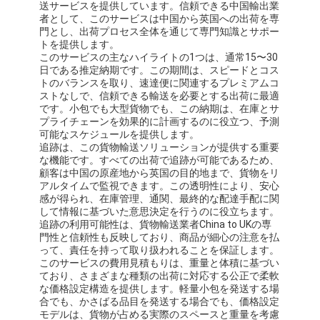
送サービスを提供しています。信頼できる中国輸出業
者として、このサービスは中国から英国への出荷を専
門とし、出荷プロセス全体を通じて専門知識とサポー
トを提供します。
このサービスの主なハイライトの1つは、通常15〜30
日である推定納期です。この期間は、スピードとコス
トのバランスを取り、速達便に関連するプレミアムコ
ストなしで、信頼できる輸送を必要とする出荷に最適
です。小包でも大型貨物でも、この納期は、在庫とサ
プライチェーンを効果的に計画するのに役立つ、予測
可能なスケジュールを提供します。
追跡は、この貨物輸送ソリューションが提供する重要
な機能です。すべての出荷で追跡が可能であるため、
顧客は中国の原産地から英国の目的地まで、貨物をリ
アルタイムで監視できます。この透明性により、安心
感が得られ、在庫管理、通関、最終的な配達手配に関
して情報に基づいた意思決定を行うのに役立ちます。
追跡の利用可能性は、貨物輸送業者China to UKの専
門性と信頼性も反映しており、商品が細心の注意を払
って、責任を持って取り扱われることを保証します。
このサービスの費用見積もりは、重量と体積に基づい
ており、さまざまな種類の出荷に対応する公正で柔軟
な価格設定構造を提供します。軽量小包を発送する場
合でも、かさばる品目を発送する場合でも、価格設定
モデルは、貨物が占める実際のスペースと重量を考慮