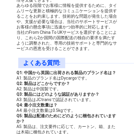
あらゆる段階でお客様に情報を提供するために、タイ
ムリーな更新と積極的なコミュニケーションを提供す
ることをお約束します。技術的な問題が発生した場合
や、支援が必要な場合は、当社のサポートサービスが
お客様の懸念事項に迅速かつ効率的に対応します。
当社のFrom China To UKサービスを選択することによ
り、これら2か国間の国際配送の独自の要求を満たす
ように調整された、専用の技術サポートと専門的なサ
ービスの恩恵を受けることができます。
よくある質問:
Q1: 中国から英国に出荷される製品のブランド名は？
A1: 製品のブランド名はDycargoです。
Q2: 製品はどこからですか？
A2: 製品は中国製です。
Q3: 製品にはどのような認証がありますか？
A3: 製品はJCtransで認証されています。
Q4: 最小注文数量は？
A4: 最小注文数量は0.5kgです。
Q5: 製品は配達のためにどのように梱包されています
か？
A5: 製品は、注文要件に応じて、カートン、箱、また
は木箱に梱包されています。