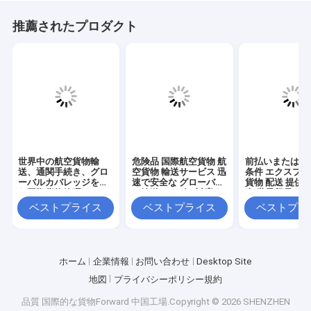
推薦されたプロダクト
世界中の航空貨物輸
危険品 国際航空貨物 航
前払いまたは回
送、通関手続き、グロ
空貨物 輸送サービス 迅
条件 エクスプ
ーバルカバレッジを含
速で安全な グローバル
貨物 配送 提供
む国際貨物管理
な輸送ニーズに対応す
書 世界貿易を
るソリューション
航空貨物 サー
ベストプライス
ベストプライス
ベストプラ
ホーム
企業情報
お問い合わせ
Desktop Site
地図
プライバシーポリシー規約
品質
国際的な貨物Forward
中国工場.Copyright © 2026 SHENZHEN