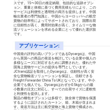
スです。15〜30日の推定納期、包括的な追跡オプシ
会社案内
ョン、重量と体積に基づく費用見積もりにより、この
サービスは利便性と透明性の両方を提供します。中国
品質管理
輸出業者の専門知識と、中国からヨーロッパへの航空
貨物の効率性によってサポートされており、国際出荷
に信頼性が高く、費用対効果が高く、タイムリーな物
お問い合わせ
流ソリューションを求める企業にとって優れた選択肢
です。
今雑談しなさい
アプリケーション:
中国発の評判の高いブランドであるDycargoは、中国
から英国への商品の発送を検討している企業や個人の
国際的な貨物Forward
多様なニーズに対応するために調整された、優れた中
国海上貨物サービスの提供を専門としています。
航空貨物のForward
JCtrans認証を取得したDycargoは、信頼性が高く安
全な貨物輸送ソリューションを保証し、信頼できる
Freight Forwarder China To UKとなっています。中小
海上貨物
企業でも個人でも、Dycargoはわずか0.5kgからの最
小数量の注文に対応し、すべての出荷サイズに柔軟性
DDP 中国 から 発送
と利便性を提供します。
製品の梱包オプションは多様で、旅全体で貨物を保護
明白な船積み
するように設計されたカートン、箱、木箱が含まれま
す。発送方法は主に航空貨物と海上貨物で構成され、