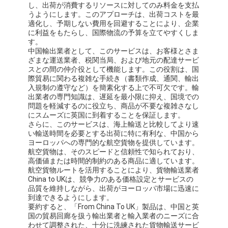
し、出荷が消費するリソースに対してのみ料金を支払
うようにします。このアプローチは、出荷コストを最
適化し、予期しない費用を回避することにより、企業
に利益をもたらし、国際物流の予算を立てやすくしま
す。
中国輸出業者として、このサービスは、お客様とさま
ざまな運送業者、税関当局、および地元の配達サービ
スとの間の仲介役として機能します。この役割は、国
際貿易に関わる複雑な手続き（書類作成、通関、輸出
入規制の遵守など）を簡素化する上で不可欠です。輸
出業者の専門知識は、遅延を最小限に抑え、国境での
問題を軽減するのに役立ち、商品が不要な複雑さなし
にスムーズに英国に到着することを保証します。
さらに、このサービスは、海上輸送と比較してより速
い輸送時間を必要とする出荷に特に有利な、中国から
ヨーロッパへの専門的な航空貨物を提供しています。
航空貨物は、そのスピードと信頼性で知られており、
高価値または時間的制約のある商品に適しています。
ホーム
航空貨物ルートを活用することにより、貨物輸送業者
China to UKは、競争力のある価格設定とサービスの
品質を維持しながら、出荷がヨーロッパ市場に迅速に
製品
到達できるようにします。
要約すると、「From China To UK」製品は、中国と英
企業情報
国の貿易回廊を扱う輸出業者と輸入業者のニーズに合
わせて調整された、十分に洗練された貨物輸送サービ