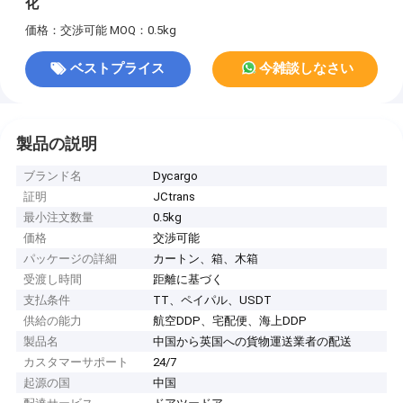
化
価格：交渉可能
MOQ：0.5kg
ベストプライス
今雑談しなさい
製品の説明
ブランド名
Dycargo
証明
JCtrans
最小注文数量
0.5kg
価格
交渉可能
パッケージの詳細
カートン、箱、木箱
受渡し時間
距離に基づく
支払条件
TT、ペイパル、USDT
供給の能力
航空DDP、宅配便、海上DDP
製品名
中国から英国への貨物運送業者の配送
カスタマーサポート
24/7
起源の国
中国