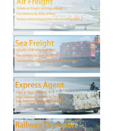
Fabrieksreis
Kwaliteitscontrole
Contacteer ons
Praatje Nu
Internationale Voorwaartse Vracht
Voorwaartse luchtvracht
zeevracht
DDP-verzending uit China
druk het verschepen uit