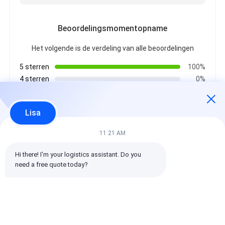
Beoordelingsmomentopname
Het volgende is de verdeling van alle beoordelingen
5 sterren
100%
4 sterren
0%
3 sterren
0%
2 sterren
0%
Lisa
1 sterren
0%
11:21 AM
Alle recensies
Hi there! I'm your logistics assistant. Do you 
need a free quote today?
emin
Het is nuttig. (10w+)
时效快渠道稳定