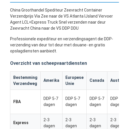
China Groothandel Spediteur Zeevracht Container
Verzendprijs Via Zee naar de VS Atlanta IJsland Vervoer
Agent LCL+Express Truck Snel verzenden naar deur
Zeevracht China naar de VS DDP DDU
Professionele expediteur en verzendingsagent die DDP-
verzending van deur tot deur met douane- en gratis
opslagdiensten aanbiedt.
Overzicht van scheepvaartdiensten
Bestemming
Europese
Amerika
Canada
Australië
Verzendweg
Unie
DDP 5-7
DDP 5-7
DDP 5-7
DDP 5-7
FBA
dagen
dagen
dagen
dagen
2-3
2-3
2-3
2-3
Express
dagen
dagen
dagen
dagen