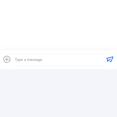
Markeringen:
Wereldwijde expediteur
vrachtvervoerder het internationale verschepen
Logistiek expediteur
Contactgegevens
Mr. Alex
+8617388795117
368-2, Zhiwuyuan Rd., Longgang District, Shenzhen