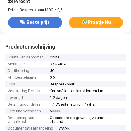
zeevracht
Prijs：Bespreekbaar
MOQ：0,5
Beste prijs
Praatje Nu
Productomschrijving
Plaats van herkomst
China
Merknaam
DYCARGO
Certificering
JC
Min. bestelaantal
0,5
Prijs
Bespreekbaar
Verpakking Details
Karton/Houten kist/Houten krat
Levertijd
1-2 dagen
Betalingscondities
T/T,Western Union,PayPal
Levering vermogen
50000
Berekening van
Gebaseerd op gewicht, volume en
vrachtkosten
afstand
Documentatieafhandeling
WAAR