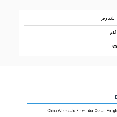
 للتفاوض
50
China Wholesale Forwarder Ocean Freight