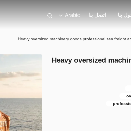
ل بنا
اتصل بنا
Arabic
Heavy oversized machinery goods professional sea freight 
Heavy oversized machin
ov
professi