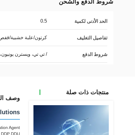
شروط الدفع والشحن
0.5
الحد الأدنى لكمية
كرتون/علبة خشبية/قف
تفاصيل التغليف
/ تي تي، ويسترن يونيون، 
شروط الدفع
منتجات ذات صلة
وصف الم
lutions
tion Agent
SA DDP DDU