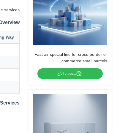
e services.
 Overview
ing Way
Fast air special line for cross-border e-
commerce small parcels
نتحدث الآن
Services