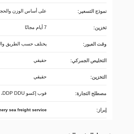
على أساس الوزن والحجم
نموذج التسعير:
7 أيام مجانًا
تخزين:
يختلف حسب الطريق وا
وقت العبور:
حقيقي
التخليص الجمركي:
حقيقي
التخزين:
فوب إكسو DDP DDU، فوب، EXW، DDP، DDU
مصطلح التجارة:
إبراز:
ery sea freight service