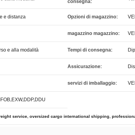
consegna:
e e distanza
Opzioni di magazzino:
VE
magazzino magazzino:
VE
rso e alla modalità
Tempi di consegna:
Dip
Assicurazione:
Dis
servizi di imballaggio:
VE
,FOB,EXW,DDP,DDU
,
,
eight service
oversized cargo international shipping
professiona