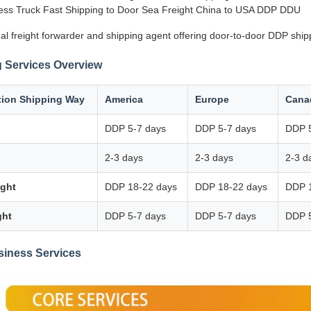
ss Truck Fast Shipping to Door Sea Freight China to USA DDP DDU
al freight forwarder and shipping agent offering door-to-door DDP ship
 Services Overview
tion Shipping Way
America
Europe
Cana
DDP 5-7 days
DDP 5-7 days
DDP 5
2-3 days
2-3 days
2-3 d
ight
DDP 18-22 days
DDP 18-22 days
DDP 
ght
DDP 5-7 days
DDP 5-7 days
DDP 5
siness Services