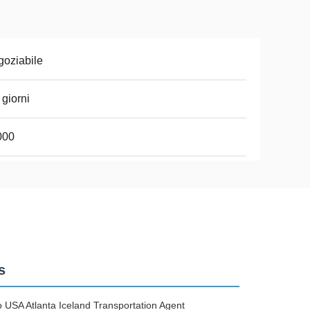
oziabile
 giorni
000
s
USA Atlanta Iceland Transportation Agent