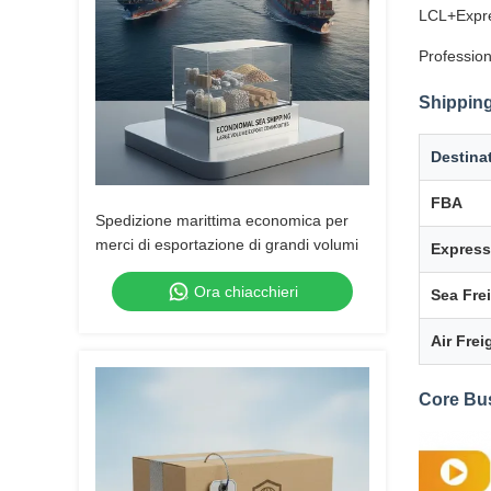
LCL+Expre
Profession
Shipping
Destina
FBA
Spedizione marittima economica per
merci di esportazione di grandi volumi
Express
Ora chiacchieri
Sea Fre
Air Frei
Core Bu