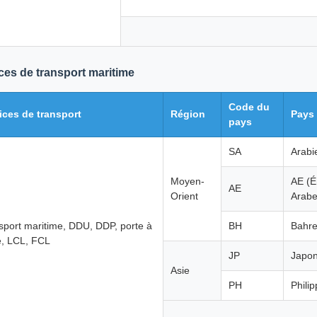
ces de transport maritime
Code du
ices de transport
Région
Pays
pays
SA
Arabi
Moyen-
AE (É
AE
Orient
Arabe
sport maritime, DDU, DDP, porte à
BH
Bahre
e, LCL, FCL
JP
Japo
Asie
PH
Phili