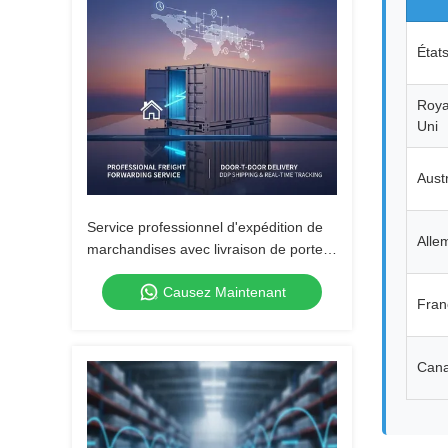
État
Roy
Uni
Austr
Service professionnel d'expédition de
Alle
marchandises avec livraison de porte à
porte DDP Expédition et suivi en temps
Causez Maintenant
réel
Fran
Can