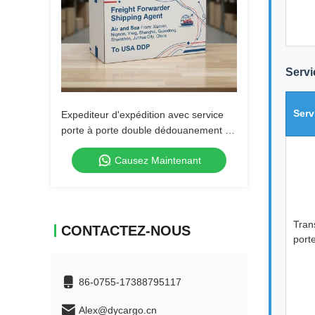
Servi
Serv
Expediteur d'expédition avec service
porte à porte double dédouanement et
expédition DDP incluant la taxe
Causez Maintenant
Tran
CONTACTEZ-NOUS
port
86-0755-17388795117
Alex@dycargo.cn