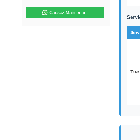
Causez Maintenant
Servi
Serv
Tran