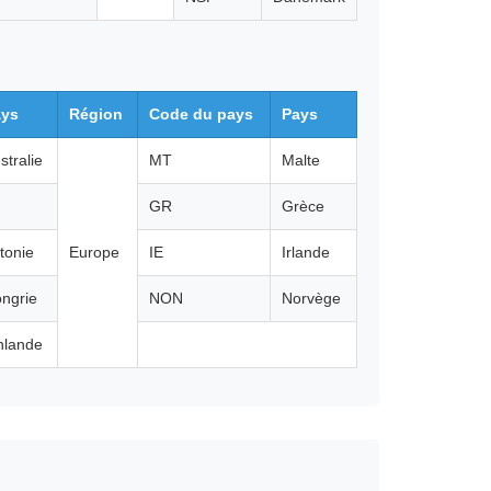
ays
Région
Code du pays
Pays
stralie
MT
Malte
GR
Grèce
tonie
Europe
IE
Irlande
ngrie
NON
Norvège
nlande