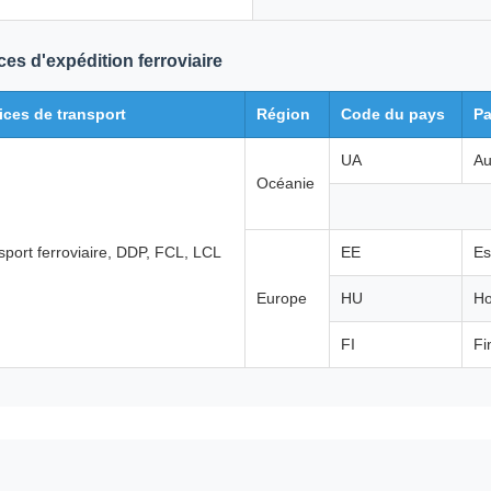
ces d'expédition ferroviaire
ices de transport
Région
Code du pays
P
UA
Au
Océanie
sport ferroviaire, DDP, FCL, LCL
EE
Es
Europe
HU
Ho
FI
Fi