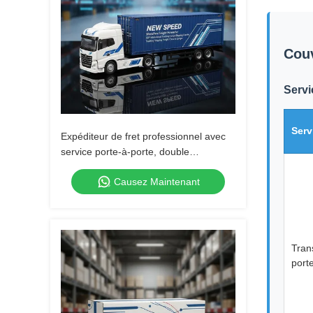
Couv
Servi
Serv
Expéditeur de fret professionnel avec
service porte-à-porte, double
dédouanement et taxes incluses,
Causez Maintenant
expédition DDP
Tran
port