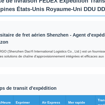
ce de livraison FEDEX Expédition Trans
ppines États-Unis Royaume-Uni DDU D
sitaire de fret aérien Shenzhen - Agent d'expédi
zon
O (Shenzhen DaoYi International Logistics Co., Ltd.) est un fournisseu
 des solutions de chaîne d'approvisionnement intégrées et efficaces aux
s de transit d'expédition
Tran
/Heure
Exprimer
Air Express
Mer rapide