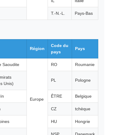
IL
Italie
T.-N.-L.
Pays-Bas
Code du
Région
Pays
pays
e Saoudite
RO
Roumanie
mirats
PL
Pologne
s Unis)
ïn
ÊTRE
Belgique
Europe
n
CZ
tchèque
ppines
HU
Hongrie
NSP
Danemark