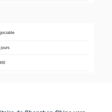
gociable
 jours
000