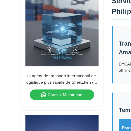
Servi
Phili
Tran
Ama
DYCARG
offrir
Un agent de transport international de
logistique plus rapide de ShenZhen /
expéditeur de fret de Chine au Canada
Causez Maintenant
par Air Express UPS DHL Fedex
Temp
Pays