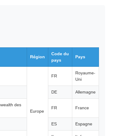
Code du
Région
Pays
pays
Royaume-
FR
Uni
DE
Allemagne
wealth des
FR
France
Europe
ES
Espagne