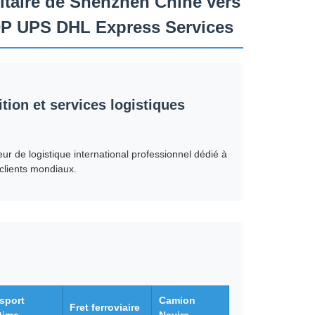
itaire de Shenzhen Chine vers
DP UPS DHL Express Services
tion et services logistiques
r de logistique international professionnel dédié à
 clients mondiaux.
sport
Camion
Fret ferroviaire