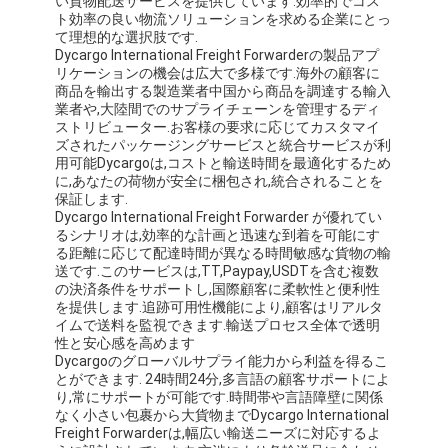
い貨物配送サービスを提供しています.効率的でコス
鉄道貨物運送
ト効率の良い物流ソリューションを求める企業にとっ
て理想的な選択肢です.
Dycargo International Freight Forwarderの製品アプ
Amazonへ発送
リケーションの機会は広大で多様です.海外の顧客に
商品を輸出する製造業者中国から商品を調達する輸入
トラック貨物
業者や,大陸間でのサプライチェーンを管理するディ
ストリビューター.お客様の要求に応じてカスタマイ
倉庫サービス
ズされたパッケージングサービスと統合サービスが利
用可能Dycargoは,コストと輸送時間を最適化するため
に,あなたの荷物が安全に梱包され,統合されることを
保証します.
Dycargo International Freight Forwarder が優れてい
るシナリオは,効率的な計画と迅速な到着を可能にす
る距離に応じて配達時間が異なる時間敏感な貨物の輸
送です.このサービスは,TT,Paypay,USDTを含む複数
の決済条件をサポートし,国際顧客に柔軟性と便利性
を提供します.追跡可用性機能により,顧客はリアルタ
イムで送料を監視できます.輸送プロセス全体で透明
性と安心感を高めます
Dycargoのグローバルサプライ能力から利益を得るこ
とができます. 24時間24分,多言語の顧客サポートによ
り,常にサポートが可能です.時間帯や言語障壁に関係
なく小さい包裹から大貨物までDycargo International
Freight Forwarderは,幅広い輸送ニーズに対応するよ