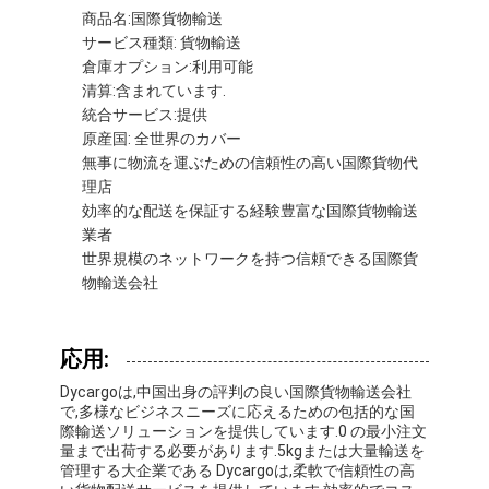
商品名:国際貨物輸送
会社案内
サービス種類: 貨物輸送
倉庫オプション:利用可能
品質管理
清算:含まれています.
統合サービス:提供
お問い合わせ
原産国: 全世界のカバー
無事に物流を運ぶための信頼性の高い国際貨物代
今雑談しなさい
理店
効率的な配送を保証する経験豊富な国際貨物輸送
業者
世界規模のネットワークを持つ信頼できる国際貨
国際的な貨物Forward
物輸送会社
航空貨物のForward
応用:
海上貨物
Dycargoは,中国出身の評判の良い国際貨物輸送会社
DDP 中国 から 発送
で,多様なビジネスニーズに応えるための包括的な国
際輸送ソリューションを提供しています.0 の最小注文
量まで出荷する必要があります.5kgまたは大量輸送を
明白な船積み
管理する大企業である Dycargoは,柔軟で信頼性の高