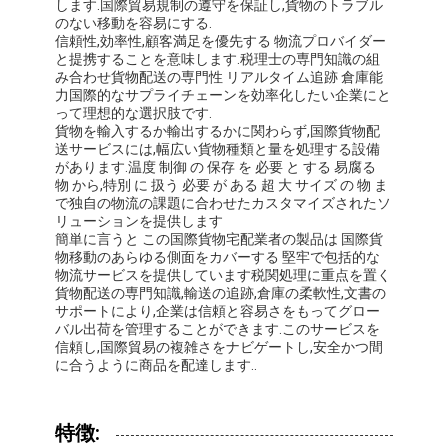
します.国際貿易規制の遵守を保証し,貨物のトラブル
のない移動を容易にする.
信頼性,効率性,顧客満足を優先する 物流プロバイダー
と提携することを意味します.税理士の専門知識の組
み合わせ貨物配送の専門性 リアルタイム追跡 倉庫能
力国際的なサプライチェーンを効率化したい企業にと
って理想的な選択肢です.
貨物を輸入するか輸出するかに関わらず,国際貨物配
送サービスには,幅広い貨物種類と量を処理する設備
があります.温度 制御 の 保存 を 必要 と する 易腐る
物 から,特別 に 扱う 必要 が ある 超 大 サイズ の 物 ま
で独自の物流の課題に合わせたカスタマイズされたソ
リューションを提供します
簡単に言うと この国際貨物宅配業者の製品は 国際貨
物移動のあらゆる側面をカバーする 堅牢で包括的な
物流サービスを提供しています税関処理に重点を置く
貨物配送の専門知識,輸送の追跡,倉庫の柔軟性,文書の
サポートにより,企業は信頼と容易さをもってグロー
バル出荷を管理することができます.このサービスを
ホーム
信頼し,国際貿易の複雑さをナビゲートし,安全かつ間
に合うように商品を配達します..
製品
企業情報
特徴: