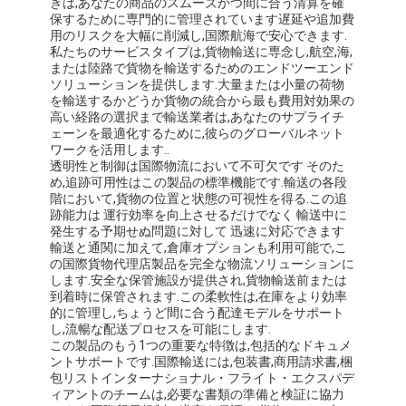
きは,あなたの商品のスムーズかつ間に合う清算を確
保するために専門的に管理されています遅延や追加費
用のリスクを大幅に削減し,国際航海で安心できます.
私たちのサービスタイプは,貨物輸送に専念し,航空,海,
または陸路で貨物を輸送するためのエンドツーエンド
ソリューションを提供します.大量または小量の荷物
を輸送するかどうか貨物の統合から最も費用対効果の
高い経路の選択まで輸送業者は,あなたのサプライチ
ェーンを最適化するために,彼らのグローバルネット
ワークを活用します..
透明性と制御は国際物流において不可欠です そのた
め,追跡可用性はこの製品の標準機能です.輸送の各段
階において,貨物の位置と状態の可視性を得る.この追
跡能力は 運行効率を向上させるだけでなく 輸送中に
発生する予期せぬ問題に対して 迅速に対応できます
輸送と通関に加えて,倉庫オプションも利用可能で,こ
の国際貨物代理店製品を完全な物流ソリューションに
します.安全な保管施設が提供され,貨物輸送前または
到着時に保管されます.この柔軟性は,在庫をより効率
的に管理し,ちょうど間に合う配達モデルをサポート
し,流暢な配送プロセスを可能にします.
この製品のもう1つの重要な特徴は,包括的なドキュメ
ントサポートです.国際輸送には,包装書,商用請求書,梱
包リストインターナショナル・フライト・エクスパデ
ィアントのチームは,必要な書類の準備と検証に協力