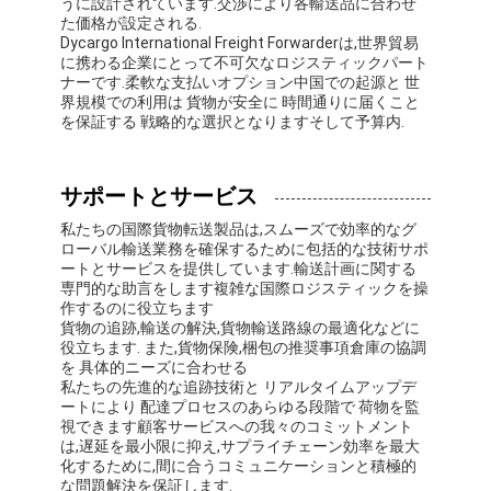
うに設計されています.交渉により各輸送品に合わせ
た価格が設定される.
Dycargo International Freight Forwarderは,世界貿易
に携わる企業にとって不可欠なロジスティックパート
ナーです.柔軟な支払いオプション中国での起源と 世
界規模での利用は 貨物が安全に 時間通りに届くこと
を保証する 戦略的な選択となりますそして予算内.
サポートとサービス
私たちの国際貨物転送製品は,スムーズで効率的なグ
ローバル輸送業務を確保するために包括的な技術サポ
ートとサービスを提供しています.輸送計画に関する
専門的な助言をします複雑な国際ロジスティックを操
作するのに役立ちます
貨物の追跡,輸送の解決,貨物輸送路線の最適化などに
役立ちます. また,貨物保険,梱包の推奨事項倉庫の協調
を 具体的ニーズに合わせる
私たちの先進的な追跡技術と リアルタイムアップデ
ートにより 配達プロセスのあらゆる段階で 荷物を監
視できます顧客サービスへの我々のコミットメント
は,遅延を最小限に抑え,サプライチェーン効率を最大
化するために,間に合うコミュニケーションと積極的
な問題解決を保証します.