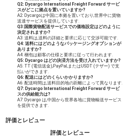
Q2: Dycargo International Freight Forward サービ
スがどこに拠点を置いていますか?
A2: Dycargoは中国に本拠を置いており,世界中に貨物
送達サービスを提供しています.
Q3:国際貨物配送サービスでの価格設定はどのように
決定されますか?
A3: 送料は,送料の詳細と要求に応じて交渉可能です.
Q4: 送料にはどのようなパッケージングオプションが
ありますか?
A4: 梱包は顧客の仕様と要求に従って行われます.
Q5: Dycargo はどの決済方法を受け入れていますか?
A5: TT (電信送金),PayPal,またはUSDT (テザー) で支
払いができます.
Q6: 配送にはどのくらいかかりますか?
A6: 配送時間は,送料目的地の距離によって異なります.
Q7: Dycargo International Freight Forward サービ
スの供給能力は?
A7: Dycargo は,中国から世界各地に貨物輸送サービス
を提供できます.
評価とレビュー
評価とレビュー