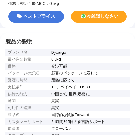
価格：交渉可能
MOQ：0.5kg
ベストプライス
今雑談しなさい
製品の説明
ブランド名
Dycargo
最小注文数量
0.5kg
価格
交渉可能
パッケージの詳細
顧客のパッケージに応じて
受渡し時間
距離に応じて
支払条件
TT、ペイペイ、USDT
供給の能力
中国 から 世界 規模 に
通関
真実
可用性の追跡
真実
製品名
国際的な貨物Forward
カスタマーサポート
24時間365日の多言語サポート
原産国
グローバル