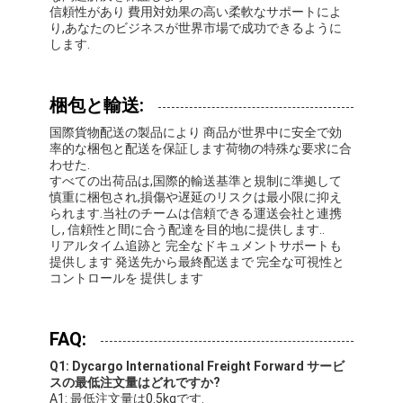
信頼性があり 費用対効果の高い柔軟なサポートによ
り,あなたのビジネスが世界市場で成功できるように
します.
梱包と輸送:
国際貨物配送の製品により 商品が世界中に安全で効
率的な梱包と配送を保証します荷物の特殊な要求に合
わせた.
すべての出荷品は,国際的輸送基準と規制に準拠して
慎重に梱包され,損傷や遅延のリスクは最小限に抑え
られます.当社のチームは信頼できる運送会社と連携
し, 信頼性と間に合う配達を目的地に提供します..
リアルタイム追跡と 完全なドキュメントサポートも
提供します 発送先から最終配送まで 完全な可視性と
コントロールを 提供します
FAQ:
Q1: Dycargo International Freight Forward サービ
スの最低注文量はどれですか?
A1: 最低注文量は0.5kgです.