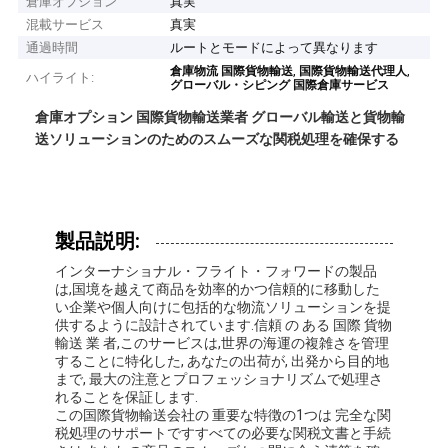
倉庫オプション
真実
混載サービス
真実
通過時間
ルートとモードによって異なります
,
,
倉庫物流 国際貨物輸送
国際貨物輸送代理人
ハイライト:
グローバル・シピング 国際倉庫サービス
倉庫オプション 国際貨物輸送業者 グローバル輸送と貨物輸
送ソリューションのためのスムーズな関税処理を確保する
製品説明:
インターナショナル・フライト・フォワードの製品
は,国境を越えて商品を効率的かつ信頼的に移動した
い企業や個人向けに包括的な物流ソリューションを提
供するように設計されています.信頼 の ある 国際 貨物
輸送 業 者,このサービスは,世界の海運の複雑さを管理
することに特化した, あなたの出荷が, 出発から目的地
まで, 最大の注意とプロフェッショナリズムで処理さ
れることを保証します.
この国際貨物輸送会社の 重要な特徴の1つは 完全な関
税処理のサポートですすべての必要な関税文書と手続