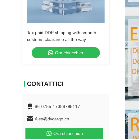
Tax paid DDP shipping with smooth
customs clearance all the way
Ora chiacchieri
CONTATTICI
86-0755-17388795117
Alex@dycargo.cn
Ora chiacchieri