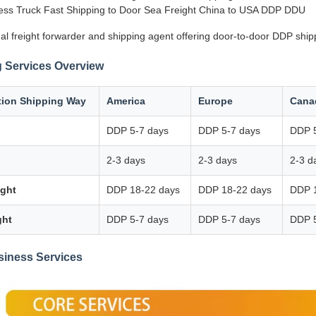
ss Truck Fast Shipping to Door Sea Freight China to USA DDP DDU
al freight forwarder and shipping agent offering door-to-door DDP ship
 Services Overview
tion Shipping Way
America
Europe
Cana
DDP 5-7 days
DDP 5-7 days
DDP 5
2-3 days
2-3 days
2-3 d
ight
DDP 18-22 days
DDP 18-22 days
DDP 
ght
DDP 5-7 days
DDP 5-7 days
DDP 5
siness Services