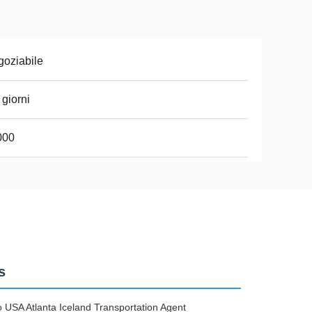
oziabile
 giorni
000
s
USA Atlanta Iceland Transportation Agent