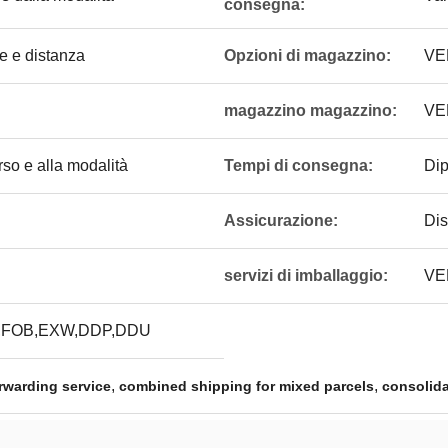
consegna:
e e distanza
Opzioni di magazzino:
VE
magazzino magazzino:
VE
rso e alla modalità
Tempi di consegna:
Dip
Assicurazione:
Dis
servizi di imballaggio:
VE
,FOB,EXW,DDP,DDU
,
,
orwarding service
combined shipping for mixed parcels
consolida