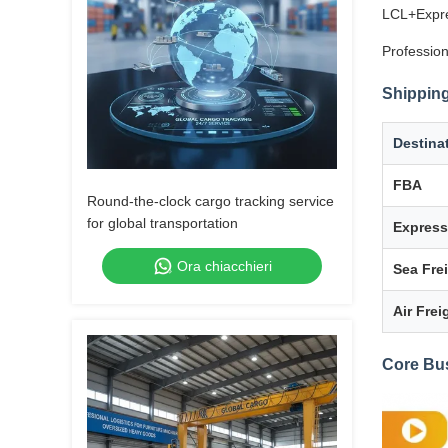
LCL+Expre
Profession
Shipping
Destina
FBA
Round-the-clock cargo tracking service
for global transportation
Express
Ora chiacchieri
Sea Fre
Air Frei
Core Bu