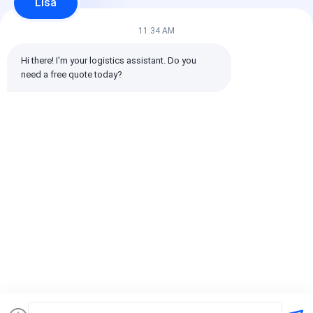
Lisa
1 stelle
0%
11:34 AM
Tutte le recensioni
Hi there! I'm your logistics assistant. Do you 
need a free quote today?
emin
È utile. (10w+)
时效快渠道稳定
Etichette:
Spedizioniere globale
trasporto internazionale dello spedizioniere
Spedizioniere logistico