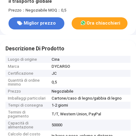
il trasporto globale
Prezzo：Negoziabile
MOQ：0,5
Miglior prezzo
Ora chiacchieri
Descrizione Di Prodotto
Luogo di origine
Cina
Marca
DYCARGO
Certificazione
JC
Quantità di ordine
0,5
minimo
Prezzo
Negoziabile
Imballaggi particolari
Cartone/caso di legno/gabbia di legno
Tempi di consegna
1-2 giorni
Termini di
T/T, Western Union, PayPal
pagamento
Capacità di
50000
alimentazione
Calcolo del costo
In base a peso, volume e distanza