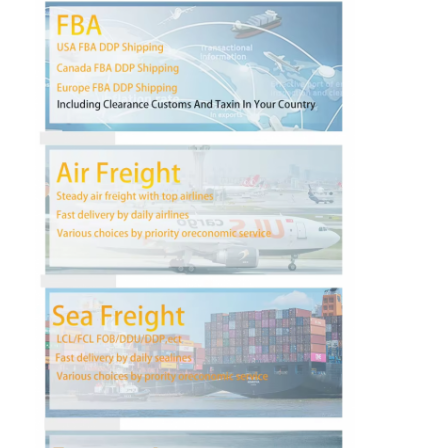
Fatory Tour
Controllo di qualità
Contattaci
Ora chiacchieri
Trasporto internazionale di andata
Aereo da trasporto di andata
trasporto marittimo
Spedizioni DDP dalla Cina
trasporto preciso