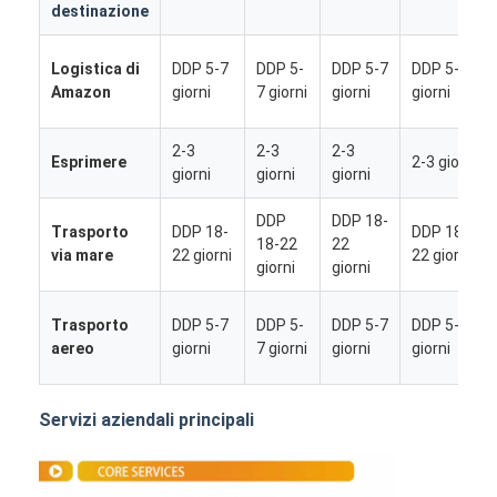
destinazione
Logistica di
DDP 5-7
DDP 5-
DDP 5-7
DDP 5-7
Amazon
giorni
7 giorni
giorni
giorni
2-3
2-3
2-3
Esprimere
2-3 giorni
giorni
giorni
giorni
DDP
DDP 18-
Trasporto
DDP 18-
DDP 18-
18-22
22
via mare
22 giorni
22 giorni
giorni
giorni
Trasporto
DDP 5-7
DDP 5-
DDP 5-7
DDP 5-7
aereo
giorni
7 giorni
giorni
giorni
Casa
Servizi aziendali principali
Prodotti
Chi siamo