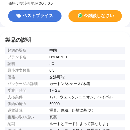
価格：交渉可能
MOQ：0.5
ベストプライス
今雑談しなさい
製品の説明
起源の場所
中国
ブランド名
DYCARGO
証明
JC
最小注文数量
0.5
価格
交渉可能
パッケージの詳細
カートン/木ケース/木箱
受渡し時間
1～2日
支払条件
T/T、ウェスタンユニオン、ペイパル
供給の能力
50000
運賃計算
重量、体積、距離に基づく
書類の取り扱い
真実
納期
ルートとモードによって異なります