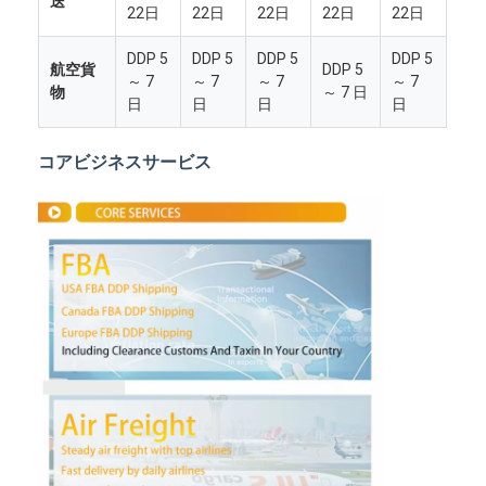
送
22日
22日
22日
22日
22日
DDP 5
DDP 5
DDP 5
DDP 5
航空貨
DDP 5
～ 7
～ 7
～ 7
～ 7
物
～ 7 日
日
日
日
日
コアビジネスサービス
ホーム
製品
企業情報