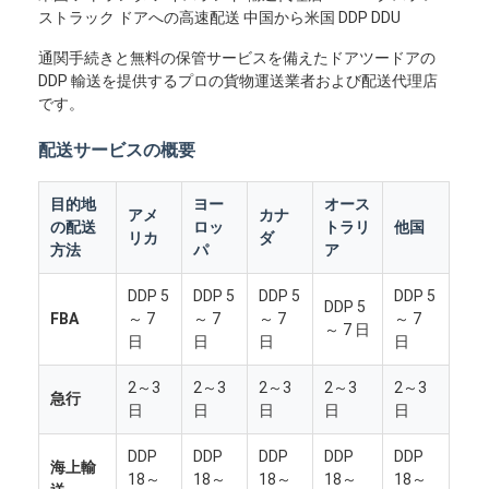
ストラック ドアへの高速配送 中国から米国 DDP DDU
通関手続きと無料の保管サービスを備えたドアツードアの
DDP 輸送を提供するプロの貨物運送業者および配送代理店
です。
配送サービスの概要
目的地
ヨー
オース
アメ
カナ
の配送
ロッ
トラリ
他国
リカ
ダ
方法
パ
ア
DDP 5
DDP 5
DDP 5
DDP 5
DDP 5
FBA
～ 7
～ 7
～ 7
～ 7
～ 7 日
日
日
日
日
2～3
2～3
2～3
2～3
2～3
急行
日
日
日
日
日
DDP
DDP
DDP
DDP
DDP
海上輸
18～
18～
18～
18～
18～