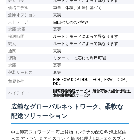
納期目安
ルートとモードによって異なります
価格モデル
重量、体積、距離に基づく
倉庫オプション
真実
ストレージ
自由のための7days
倉庫 倉庫
真実
輸送時間
ルートとモードによって異なります
納期
ルートとモードによって異なります
通関
真実
保険
リクエストに応じて利用可能
倉庫
真実
包装サービス
真実
FOB EXW DDP DDU、FOB、EXW、DDP、
貿易条件
DDU
,
,
国際貨物輸送サービス
混合荷物の組合せ輸送
ハイライト:
集約貨物輸送サービス
広範なグローバルネットワーク、柔軟な
配送ソリューション
中国卸売フォワーダー 海上貨物コンテナの配送料 海上経由
米国 アトランタ アイスランド 輸送代理店 LCL+エクスプレ