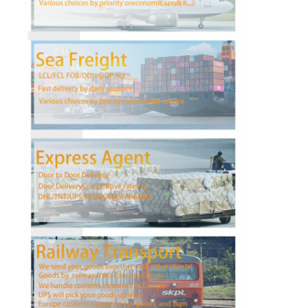
会社案内
品質管理
お問い合わせ
今雑談しなさい
国際的な貨物Forward
航空貨物のForward
海上貨物
DDP 中国 から 発送
明白な船積み