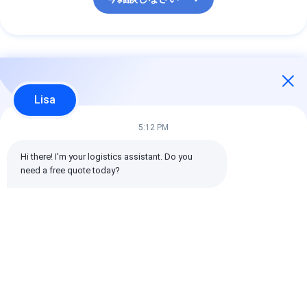
最高の価格で
Lisa
中国から他国への国際
5:12 PM
海上貨物DDP迅速配送
Hi there! I'm your logistics assistant. Do you 
need a free quote today?
チャットによるご相
談
推薦されたプロダクト