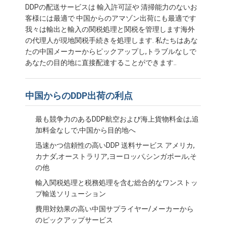
DDPの配送サービスは 輸入許可証や 清掃能力のないお
客様には最適で 中国からのアマゾン出荷にも最適です
我々は輸出と輸入の関税処理と関税を管理します海外
の代理人が現地関税手続きを処理します. 私たちはあな
たの中国メーカーからピックアップし,トラブルなしで
あなたの目的地に直接配達することができます..
中国からのDDP出荷の利点
最も競争力のあるDDP航空および海上貨物料金は,追
加料金なしで,中国から目的地へ
迅速かつ信頼性の高いDDP 送料サービス アメリカ,
カナダ,オーストラリア,ヨーロッパ,シンガポール,そ
の他
輸入関税処理と税務処理を含む総合的なワンストッ
プ輸送ソリューション
費用対効果の高い中国サプライヤー/メーカーから
のピックアップサービス