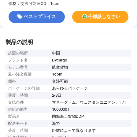
価格：交渉可能
MOQ：1cbm
ベストプライス
今雑談しなさい
製品の説明
起源の場所
中国
ブランド名
Dycargo
モデル番号
航空貨物
最小注文数量
1cbm
価格
交渉可能
パッケージの詳細
あらゆるパッケージ
受渡し時間
2-3日
支払条件
マネーグラム、ウェスタンユニオン、T/T
供給の能力
1000000T
製品名
国際海上貨物DDP
配送モード
海で
受渡し時間
距離によって異なります