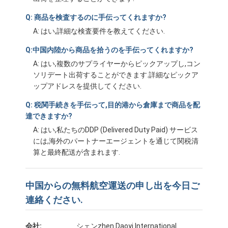
鉄道貨物運送
Q: 商品を検査するのに手伝ってくれますか?
Amazonへ発送
A: はい,詳細な検査要件を教えてください.
Q:中国内陸から商品を拾うのを手伝ってくれますか?
トラック貨物
A: はい,複数のサプライヤーからピックアップし,コン
倉庫サービス
ソリデート出荷することができます.詳細なピックア
ップアドレスを提供してください.
Q: 税関手続きを手伝って,目的港から倉庫まで商品を配
達できますか?
A: はい,私たちのDDP (Delivered Duty Paid) サービス
には,海外のパートナーエージェントを通じて関税清
算と最終配送が含まれます.
中国からの無料航空運送の申し出を今日ご
連絡ください.
会社:
シェンzhen Daoyi International