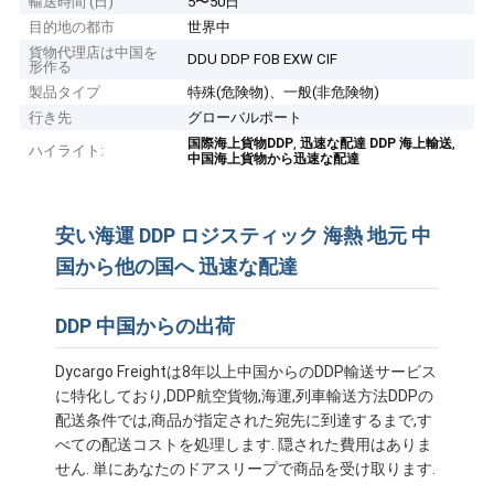
輸送時間 (日)
5〜50日
目的地の都市
世界中
貨物代理店は中国を
DDU DDP FOB EXW CIF
形作る
製品タイプ
特殊(危険物)、一般(非危険物)
行き先
グローバルポート
,
,
国際海上貨物DDP
迅速な配達 DDP 海上輸送
ハイライト:
中国海上貨物から迅速な配達
安い海運 DDP ロジスティック 海熱 地元 中
国から他の国へ 迅速な配達
DDP 中国からの出荷
Dycargo Freightは8年以上中国からのDDP輸送サービス
に特化しており,DDP航空貨物,海運,列車輸送方法DDPの
配送条件では,商品が指定された宛先に到達するまで,す
べての配送コストを処理します. 隠された費用はありま
せん. 単にあなたのドアスリープで商品を受け取ります.