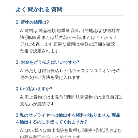
会社案内
よく 聞かれる 質問
品質管理
Q: 荷物の値段は?
A: 送料は,製品種類,総重量,容量,目的地,および送料方
お問い合わせ
法 (海,鉄道,または航空,港から港,またはドアからド
ア) に依存します.正確な費用は,輸送の詳細を確認し
今雑談しなさい
た後で決定されます.
Q: お金をどう払えばいいですか?
A: 私たちは銀行振込 (T/T),ウェスタンユニオン,その
国際的な貨物Forward
他の支払い方法を受け入れます.
航空貨物のForward
Q:いつ払いますか?
A: 海上貨物では出発前1週間,航空貨物では出発前3日,
海上貨物
支払いが必須です.
DDP 中国 から 発送
Q:私のサプライヤーは輸出する権利がありません.商品
を輸出するのに手伝ってくれますか?
明白な船積み
A: はい,我々は輸出免許を取得し,関税申告処理,および
出荷を整理することができます.