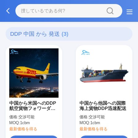
DDP 中国 から 発送
(3)
中国から米国へのDDP
中国から他国への国際
航空貨物フォワーダ
海上貨物DDP迅速配送
ー、FBAドアツードア
価格:
交渉可能
価格:
交渉可能
配送サービス
MOQ:
1cbm
MOQ:
1cbm
最新価格を得る
最新価格を得る