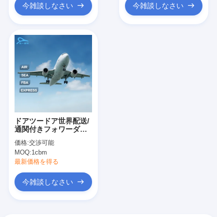
今雑談しなさい
今雑談しなさい
ドアツードア世界配送/
通関付きフォワーダー
DDP航空輸送
価格:
交渉可能
MOQ:
1cbm
最新価格を得る
今雑談しなさい