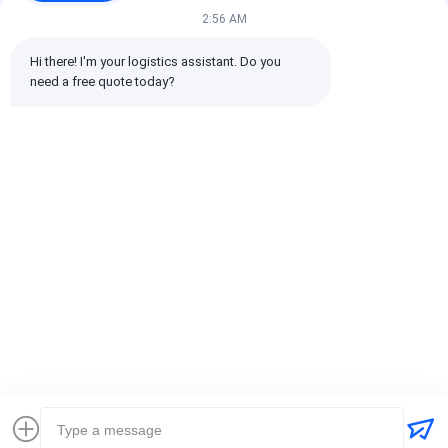
倉庫再梱包/集約購買代
2:56 AM
理店の埋蔵倉庫サービス
Hi there! I'm your logistics assistant. Do you 
need a free quote today?
チャットによるご相
談
推薦されたプロダクト
ホーム
企業情報
お問い合わせ
Desktop Site
地図
プライバシーポリシー規約
品質
国際的な貨物Forward
中国工場.Copyright © 2026 SHENZHEN
DAOYI INTERNATIONAL LOGISTICS CO., LTD.. All Rights Reserved.