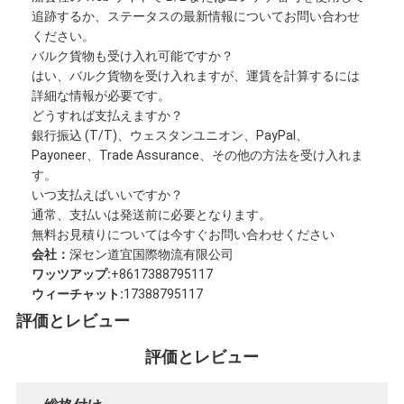
追跡するか、ステータスの最新情報についてお問い合わせ
会社案内
ください。
バルク貨物も受け入れ可能ですか？
品質管理
はい、バルク貨物を受け入れますが、運賃を計算するには
詳細な情報が必要です。
お問い合わせ
どうすれば支払えますか？
銀行振込 (T/T)、ウェスタンユニオン、PayPal、
今雑談しなさい
Payoneer、Trade Assurance、その他の方法を受け入れま
す。
いつ支払えばいいですか？
通常、支払いは発送前に必要となります。
国際的な貨物Forward
無料お見積りについては今すぐお問い合わせください
会社：
深セン道宜国際物流有限公司
航空貨物のForward
ワッツアップ:
+8617388795117
ウィーチャット:
17388795117
海上貨物
評価とレビュー
DDP 中国 から 発送
評価とレビュー
明白な船積み