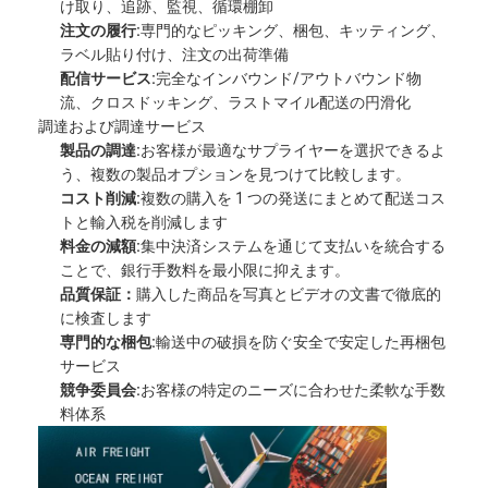
け取り、追跡、監視、循環棚卸
注文の履行:
専門的なピッキング、梱包、キッティング、
ラベル貼り付け、注文の出荷準備
配信サービス:
完全なインバウンド/アウトバウンド物
流、クロスドッキング、ラストマイル配送の円滑化
調達および調達サービス
製品の調達:
お客様が最適なサプライヤーを選択できるよ
う、複数の製品オプションを見つけて比較します。
コスト削減:
複数の購入を 1 つの発送にまとめて配送コス
トと輸入税を削減します
料金の減額:
集中決済システムを通じて支払いを統合する
ことで、銀行手数料を最小限に抑えます。
品質保証：
購入した商品を写真とビデオの文書で徹底的
に検査します
専門的な梱包:
輸送中の破損を防ぐ安全で安定した再梱包
サービス
競争委員会:
お客様の特定のニーズに合わせた柔軟な手数
料体系