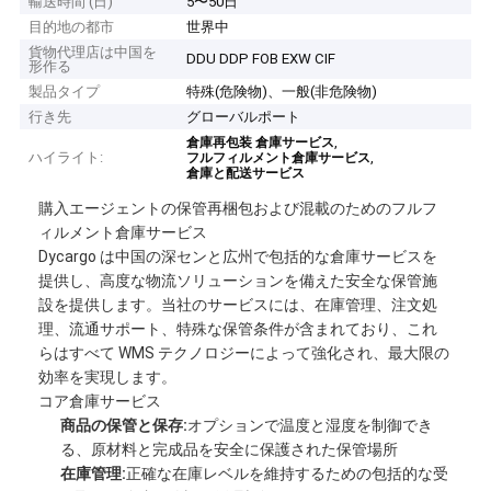
輸送時間 (日)
5〜50日
目的地の都市
世界中
貨物代理店は中国を
DDU DDP FOB EXW CIF
形作る
製品タイプ
特殊(危険物)、一般(非危険物)
行き先
グローバルポート
,
倉庫再包装 倉庫サービス
ハイライト:
,
フルフィルメント倉庫サービス
倉庫と配送サービス
購入エージェントの保管再梱包および混載のためのフルフ
ィルメント倉庫サービス
Dycargo は中国の深センと広州で包括的な倉庫サービスを
提供し、高度な物流ソリューションを備えた安全な保管施
設を提供します。当社のサービスには、在庫管理、注文処
理、流通サポート、特殊な保管条件が含まれており、これ
らはすべて WMS テクノロジーによって強化され、最大限の
効率を実現します。
コア倉庫サービス
商品の保管と保存:
オプションで温度と湿度を制御でき
る、原材料と完成品を安全に保護された保管場所
在庫管理:
正確な在庫レベルを維持するための包括的な受