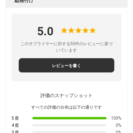
総格付け
鉄道貨物運送
Amazonへ発送
5.0
トラック貨物
倉庫サービス
このサプライヤーに対する50件のレビューに基づ
いています
レビューを書く
評価のスナップショット
すべての評価の分布は以下の通りです
5 星
100%
4 星
0%
3 星
0%