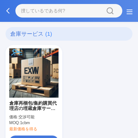
倉庫サービス
(1)
倉庫再梱包/集約購買代
理店の埋蔵倉庫サービ
ス
価格:
交渉可能
MOQ:
1cbm
最新価格を得る