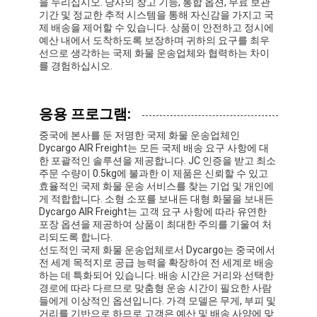
을 누리십시오. 당사의 창고 기능, 통합 옵션, 무료 보관
공장 투어
기간 및 정교한 추적 시스템을 통해 자신감을 가지고 국
제 배송을 제어할 수 있습니다. 상품이 안전하고 정시에
예산 내에서 도착하도록 보장하며 귀하의 요구를 최우
품질 관리
선으로 생각하는 국제 화물 운송업체와 협력하는 차이
를 경험하십시오.
연락처
지금 챗팅하세요
응용 프로그램:
중국에 본사를 둔 저명한 국제 화물 운송업체인
Dycargo AIR Freight는 모든 국제 배송 요구 사항에 대
한 포괄적인 솔루션을 제공합니다. JC 인증을 받고 최소
국제 화물운송 포워드
주문 수량이 0.5kg에 불과한 이 제품은 신뢰할 수 있고
효율적인 국제 화물 운송 서비스를 찾는 기업 및 개인에
게 적합합니다. 소형 소포를 보내든 대형 화물을 보내든
공기 운임 후불
Dycargo AIR Freight는 고객 요구 사항에 따라 유연한
포장 옵션을 제공하여 상품이 최대한 주의를 기울여 처
해상운송
리되도록 합니다.
선도적인 국제 화물 운송업체로서 Dycargo는 중국에서
전 세계 목적지로 공급 능력을 확장하여 전 세계로 배송
중국에서 DDP 배송
하는 데 특화되어 있습니다. 배송 시간은 거리와 선택한
경로에 따라 다르므로 맞춤형 운송 시간이 필요한 사람
선적을 나타내세요
들에게 이상적인 옵션입니다. 가격 모델은 무게, 부피 및
거리를 기반으로 하므로 고객은 예산 및 배송 사양에 맞