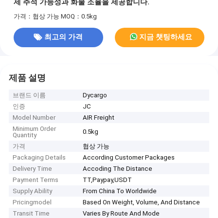
제 추적 가능성과 화물 조율을 제공합니다.
가격：협상 가능
MOQ：0.5kg
최고의 가격
지금 챗팅하세요
제품 설명
브랜드 이름
Dycargo
인증
JC
Model Number
AIR Freight
Minimum Order
0.5kg
Quantity
가격
협상 가능
Packaging Details
According Customer Packages
Delivery Time
Accoding The Distance
Payment Terms
TT,Paypay,USDT
Supply Ability
From China To Worldwide
Pricingmodel
Based On Weight, Volume, And Distance
Transit Time
Varies By Route And Mode