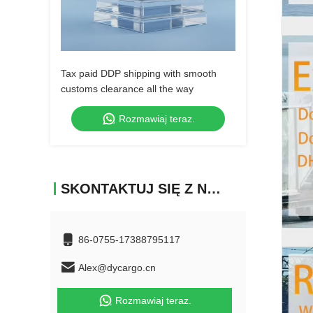
Tax paid DDP shipping with smooth
customs clearance all the way
Rozmawiaj teraz.
SKONTAKTUJ SIĘ Z NAMI
86-0755-17388795117
Alex@dycargo.cn
Rozmawiaj teraz.