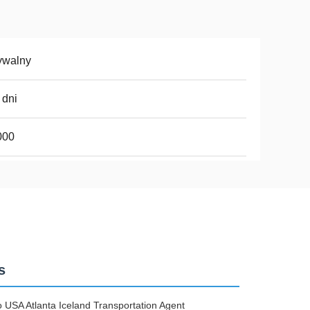
ywalny
 dni
000
s
USA Atlanta Iceland Transportation Agent