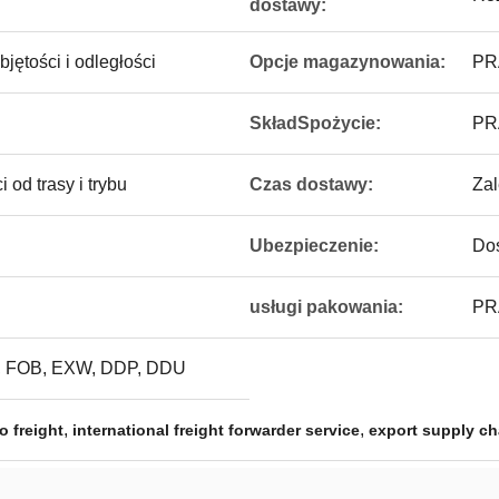
dostawy:
jętości i odległości
Opcje magazynowania:
PR
SkładSpożycie:
PR
 od trasy i trybu
Czas dostawy:
Zal
Ubezpieczenie:
Dos
usługi pakowania:
PR
 FOB, EXW, DDP, DDU
,
,
o freight
international freight forwarder service
export supply ch