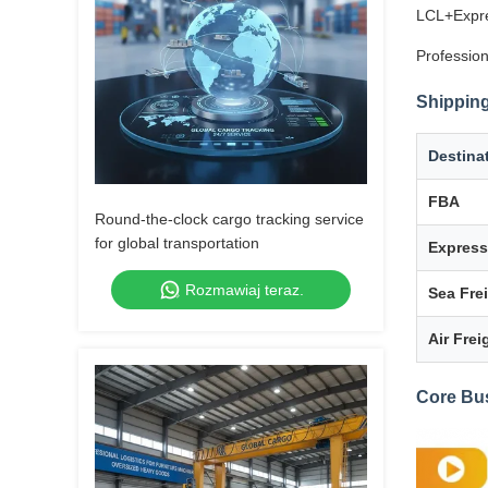
LCL+Expre
Profession
Shipping
Destina
FBA
Round-the-clock cargo tracking service
for global transportation
Express
Rozmawiaj teraz.
Sea Fre
Air Frei
Core Bu