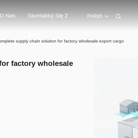
O Nas
Skontaktuj Się Z
Polish
Nami
mplete supply chain solution for factory wholesale export cargo
for factory wholesale