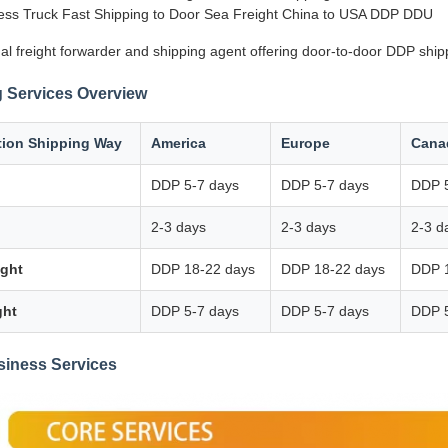
ss Truck Fast Shipping to Door Sea Freight China to USA DDP DDU
al freight forwarder and shipping agent offering door-to-door DDP ship
 Services Overview
tion Shipping Way
America
Europe
Cana
DDP 5-7 days
DDP 5-7 days
DDP 5
2-3 days
2-3 days
2-3 d
ight
DDP 18-22 days
DDP 18-22 days
DDP 
ght
DDP 5-7 days
DDP 5-7 days
DDP 5
siness Services