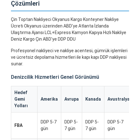
Çözümleri
Çin Toptan Nakliyeci Okyanus Kargo Konteyner Nakliye
Ücreti Okyanus üzerinden ABD'ye Atlanta İzlanda
Ulaştırma Ajansı LCL+Express Kamyon Kapıya Hızlı Nakliye
Deniz Kargo Çin ABD'ye DDP DDU
Profesyonel nakliyeci ve nakliye acentesi, gümrük işlemleri
ve ücretsiz depolama hizmetleri ile kapı kapı DDP nakliyesi
sunar.
Denizcilik Hizmetleri Genel Görünümü
Hedef
D
Gemi
Amerika
Avrupa
Kanada
Avustralya
Ü
Yolları
D
DDP 5-7
DDP 5-
DDP 5-
DDP 5-7
FBA
5
gün
7 gün
7 gün
gün
g