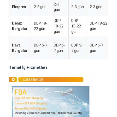
2-3
2
Ekspres
2-3 gün
2-3 gün
2-3 gün
gün
g
DDP
DDP
D
Deniz
DDP 18-
DDP 18-22
18-22
18-22
1
Kargoları
22 gün
gün
gün
gün
g
D
Hava
DDP 5-7
DDP 5-
DDP 5-
DDP 5-7
5
Kargoları
gün
7 gün
7 gün
gün
g
Temel İş Hizmetleri
Ana sayfa
Ürünler
Hakkımızda