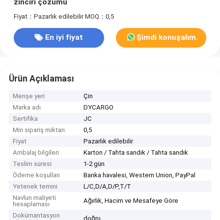
zinciri çözümü
Fiyat：Pazarlık edilebilir
MOQ：0,5
En iyi fiyat
Şimdi konuşalım.
Ürün Açıklaması
Menşe yeri
Çin
Marka adı
DYCARGO
Sertifika
JC
Min sipariş miktarı
0,5
Fiyat
Pazarlık edilebilir
Ambalaj bilgileri
Karton / Tahta sandık / Tahta sandık
Teslim süresi
1-2 gün
Ödeme koşulları
Banka havalesi, Western Union, PayPal
Yetenek temini
L/C,D/A,D/P,T/T
Navlun maliyeti
Ağırlık, Hacim ve Mesafeye Göre
hesaplaması
Dokümantasyon
doğru