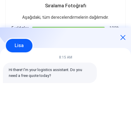
Sıralama Fotoğrafı
Aşağıdaki, tüm derecelendirmelerin dağılımıdır.
5 yıldızlar
100%
4 yıldızlar
0%
3 yıldızlar
0%
Lisa
2 yıldızlar
0%
1 yıldızlar
0%
8:15 AM
Hi there! I'm your logistics assistant. Do you 
Tüm Yorumlar
need a free quote today?
emin
Yardımsever (10w+)
时效快渠道稳定
Etiketler: