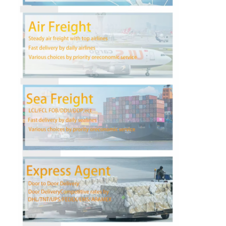
Fabrika turu
Kalite kontrol
Bize ulaşın
Şimdi konuşalım.
Uluslararası Taşımacılık
Hava Kargo Taşımacılığı
Deniz yükü
Çin'den DDP Nakliye
Ekspres kargo