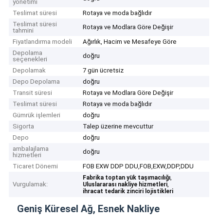
yönetimi
Teslimat süresi
Rotaya ve moda bağlıdır
Teslimat süresi
Rotaya ve Modlara Göre Değişir
tahmini
Fiyatlandırma modeli
Ağırlık, Hacim ve Mesafeye Göre
Depolama
doğru
seçenekleri
Depolamak
7 gün ücretsiz
Depo Depolama
doğru
Transit süresi
Rotaya ve Modlara Göre Değişir
Teslimat süresi
Rotaya ve moda bağlıdır
Gümrük işlemleri
doğru
Sigorta
Talep üzerine mevcuttur
Depo
doğru
ambalajlama
doğru
hizmetleri
Ticaret Dönemi
FOB EXW DDP DDU,FOB,EXW,DDP,DDU
,
Fabrika toptan yük taşımacılığı
Vurgulamak:
,
Uluslararası nakliye hizmetleri
ihracat tedarik zinciri lojistikleri
Geniş Küresel Ağ, Esnek Nakliye