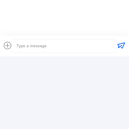
Küresel Nakliyeci
Nakliyeci Uluslararası Nakliye
Lojistik Nakliye Firması
İletişim Bilgileri
Mr. Alex
+8617388795117
368-2, Zhiwuyuan Rd., Longgang Bölgesi, Shenzhen
Şimdi konuşalım.