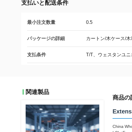
支払いと配送条件
最小注文数量
0.5
パッケージの詳細
カートン/木ケース/木
支払条件
T/T、ウェスタンユ
関連製品
商品の
Extens
China Who