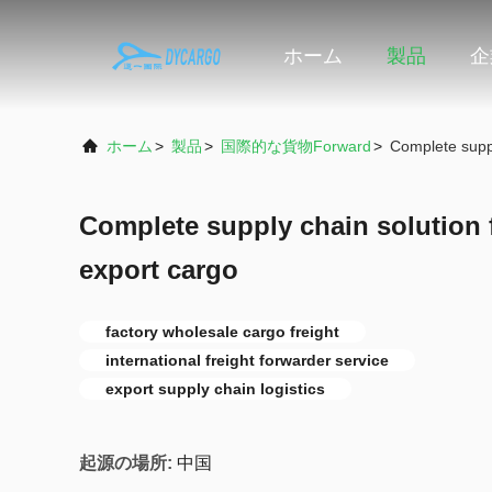
ホーム
製品
企
ホーム
>
製品
>
国際的な貨物Forward
>
Complete suppl
Complete supply chain solution 
export cargo
factory wholesale cargo freight
international freight forwarder service
export supply chain logistics
起源の場所:
中国