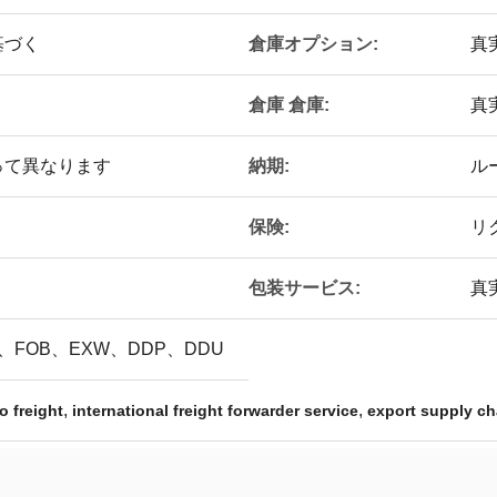
倉庫オプション:
基づく
真
倉庫 倉庫:
真
納期:
って異なります
ル
保険:
リ
包装サービス:
真
DU、FOB、EXW、DDP、DDU
,
,
o freight
international freight forwarder service
export supply ch