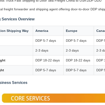
ss Truck Fast Shipping to Door Sea Freight China to USA DDP DDU
al freight forwarder and shipping agent offering door-to-door DDP ship
 Services Overview
tion Shipping Way
America
Europe
Cana
DDP 5-7 days
DDP 5-7 days
DDP 5
2-3 days
2-3 days
2-3 d
ight
DDP 18-22 days
DDP 18-22 days
DDP 
ght
DDP 5-7 days
DDP 5-7 days
DDP 5
siness Services