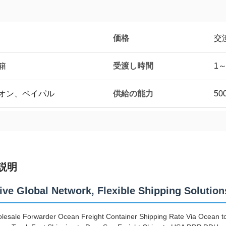
価格
交
受渡し時間
箱
1
供給の能力
ニオン、ペイパル
50
説明
ive Global Network, Flexible Shipping Solution
lesale Forwarder Ocean Freight Container Shipping Rate Via Ocean to 