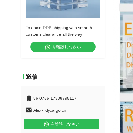
Tax paid DDP shipping with smooth
customs clearance all the way
今雑談しなさい
送信
86-0755-17388795117
Alex@dycargo.cn
今雑談しなさい