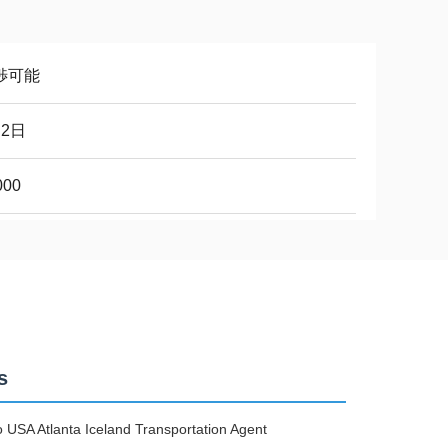
渉可能
～2日
000
s
USA Atlanta Iceland Transportation Agent