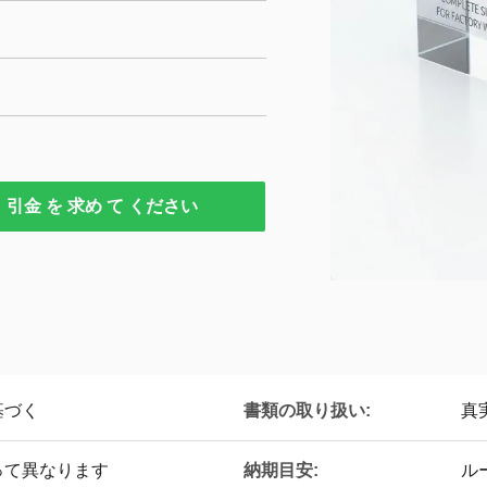
引金 を 求め て ください
書類の取り扱い:
基づく
真
納期目安:
って異なります
ル