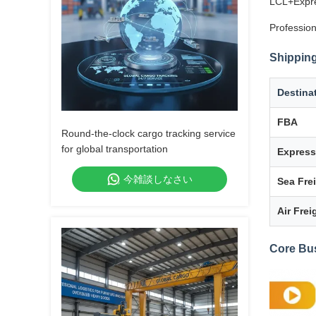
LCL+Expre
Profession
Shipping
Destina
FBA
Round-the-clock cargo tracking service
for global transportation
Express
今雑談しなさい
Sea Fre
Air Frei
Core Bu