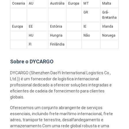
FRETE DE TRILHO
Oceania
AU
Austrália
Europa
MT
Malta
GR
Grã-
Navio para a Amazônia
Bretanha
Europa
EE
Estónia
IE
Irlanda
Transporte de mercadorias por caminhão
HU
Hungria
Não
Noruega
Serviço de armazenagem
FI
Finlândia
Sobre o DYCARGO
DYCARGO (Shenzhen DaoYi International Logistics Co.,
Ltd.)) é um fornecedor de logística internacional
profissional dedicado a oferecer soluções integradas e
eficientes de cadeia de fornecimento para clientes
globais.
Oferecemos um conjunto abrangente de serviços
essenciais, incluindo frete marítimo internacional, frete
aéreo, transporte terrestre, desalfandegamento e
armazenamento.Com uma rede global robusta e uma