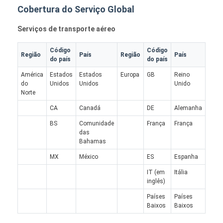
Cobertura do Serviço Global
Serviços de transporte aéreo
Código
Código
Região
País
Região
País
do país
do país
América
Estados
Estados
Europa
GB
Reino
do
Unidos
Unidos
Unido
Norte
CA
Canadá
DE
Alemanha
BS
Comunidade
França
França
das
Bahamas
MX
México
ES
Espanha
Casa
IT (em
Itália
inglês)
Produtos
Países
Países
Baixos
Baixos
Quem Somos