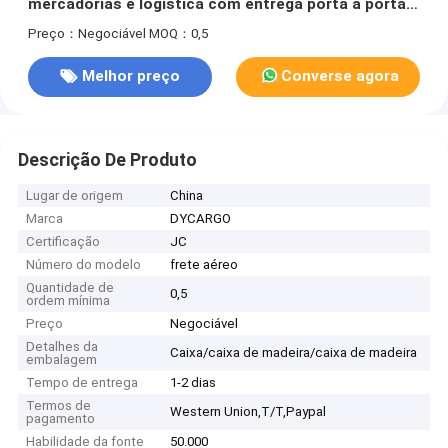
mercadorias e logística com entrega porta a porta,
cobertura global e tempos de trânsito rápidos
Preço：Negociável
MOQ：0,5
Melhor preço
Converse agora
Descrição De Produto
Lugar de origem
China
Marca
DYCARGO
Certificação
JC
Número do modelo
frete aéreo
Quantidade de
0,5
ordem mínima
Preço
Negociável
Detalhes da
Caixa/caixa de madeira/caixa de madeira
embalagem
Tempo de entrega
1-2 dias
Termos de
Western Union,T/T,Paypal
pagamento
Habilidade da fonte
50.000