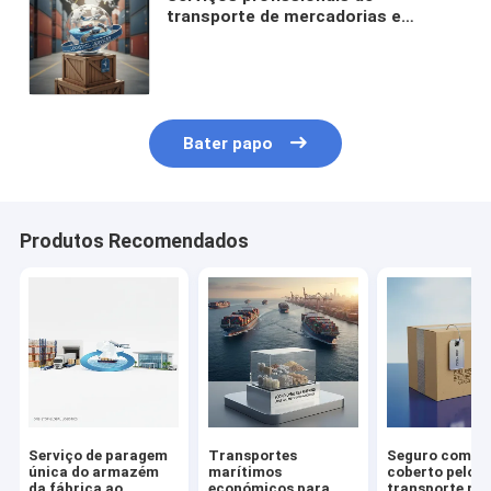
transporte de mercadorias e
logística com entrega porta a
porta, cobertura global e tempos de
trânsito rápidos
Bater papo
Produtos Recomendados
Serviço de paragem
Transportes
Seguro compl
única do armazém
marítimos
coberto pelo
da fábrica ao
económicos para
transporte ma