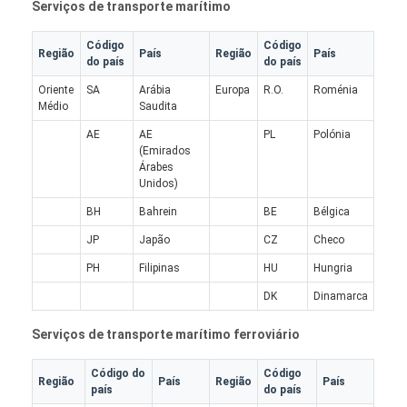
Serviços de transporte marítimo
Fábrica
Código
Código
Região
País
Região
País
Controle de Qualidade
do país
do país
Oriente
SA
Arábia
Europa
R.O.
Roménia
Fale Conosco
Médio
Saudita
AE
AE
PL
Polónia
Converse agora
(Emirados
Árabes
Unidos)
BH
Bahrein
BE
Bélgica
Frete internacional dianteiro
JP
Japão
CZ
Checo
Frete de ar dianteiro
PH
Filipinas
HU
Hungria
DK
Dinamarca
frete marítimo
Serviços de transporte marítimo ferroviário
Envio de DDP da China
Código do
Código
transporte expresso
Região
País
Região
País
país
do país