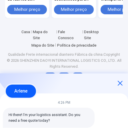
destino no exterior
grandes volumes de
internacional 
mercadorias para
segurança da 
Melhor preço
Melhor preço
Melhor pr
exportação
Casa
Mapa do
Fale
Desktop
Site
Conosco
Site
Mapa do Site
Política de privacidade
Qualidade
Frete internacional dianteiro
Fábrica da china.Copyright
© 2026 SHENZHEN DAOYI INTERNATIONAL LOGISTICS CO., LTD.. All
Rights Reserved.
Arlene
4:26 PM
Hi there! I'm your logistics assistant. Do you 
need a free quote today?