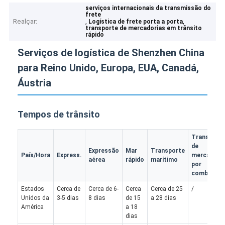
serviços internacionais da transmissão do
frete
Realçar:
,
,
Logística de frete porta a porta
transporte de mercadorias em trânsito
rápido
Serviços de logística de Shenzhen China
para Reino Unido, Europa, EUA, Canadá,
Áustria
Tempos de trânsito
Transport
de
Expressão
Mar
Transporte
País/Hora
Express.
mercadori
aérea
rápido
marítimo
por
comboio
Estados
Cerca de
Cerca de 6-
Cerca
Cerca de 25
/
Unidos da
3-5 dias
8 dias
de 15
a 28 dias
América
a 18
dias