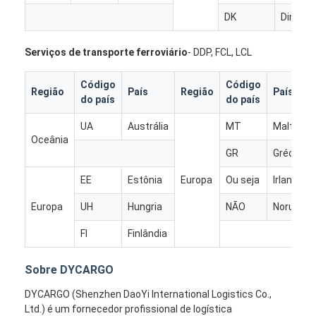
FRETE DE TRILHO
DK
Dinama
Navio para a Amazônia
Serviços de transporte ferroviário
- DDP, FCL, LCL
Transporte de mercadorias por caminhão
Código
Código
Região
País
Região
País
do país
do país
Serviço de armazenagem
UA
Austrália
MT
Malta
Oceânia
GR
Grécia
EE
Estônia
Europa
Ou seja
Irlanda
Europa
UH
Hungria
NÃO
Noruega
FI
Finlândia
Sobre DYCARGO
DYCARGO (Shenzhen DaoYi International Logistics Co.,
Ltd.) é um fornecedor profissional de logística