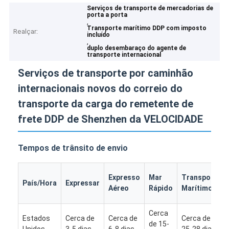
Serviços de transporte de mercadorias de
porta a porta
,
Transporte marítimo DDP com imposto
Realçar:
incluído
,
duplo desembaraço do agente de
transporte internacional
Serviços de transporte por caminhão
internacionais novos do correio do
transporte da carga do remetente de
frete DDP de Shenzhen da VELOCIDADE
Tempos de trânsito de envio
Expresso
Mar
Transporte
País/Hora
Expressar
Aéreo
Rápido
Marítimo
Cerca
Estados
Cerca de
Cerca de
Cerca de
de 15-
Unidos
3-5 dias
6-8 dias
25-28 dias