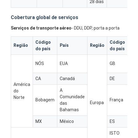
28 dias
Cobertura global de serviços
Serviços de transporte aéreo
- DDU, DDP, porta a porta
Código
Código
Região
País
Região
Paí
do país
do país
Rei
NÓS
EUA
GB
Uni
CA
Canadá
DE
Al
América
A
do
Comunidade
Norte
Bobagem
França
Fra
Europa
Casa
das
Bahamas
Produtos
MX
México
ES
Es
Quem Somos
ISTO
Itál