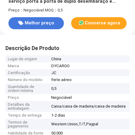
serviço porta a porta de duplo desembaraço e
transporte DDP com impostos incluídos
Preço：Negociável
MOQ：0,5
Melhor preço
Converse agora
Descrição De Produto
Lugar de origem
China
Marca
DYCARGO
Certificação
JC
Número do modelo
frete aéreo
Quantidade de
0,5
ordem mínima
Preço
Negociável
Detalhes da
Caixa/caixa de madeira/caixa de madeira
embalagem
Tempo de entrega
1-2 dias
Termos de
Western Union,T/T,Paypal
pagamento
Habilidade da fonte
50.000