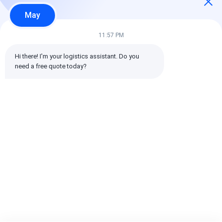
May
11:57 PM
Hi there! I'm your logistics assistant. Do you 
need a free quote today?
Agente de expedição
Agente de expedição
Serviço profis
e expedição
de logística
de agenciamen
profissional com
internacional
carga com ent
serviço porta a
ShenZhen mais
porta a porta,
porta, duplo
rápido /
remessa DDP e
Melhor preço
Melhor preço
Melhor pr
desembaraço e
transportador de
rastreamento
transporte DDP com
carga da China para
tempo real
impostos incluídos
o Canadá por Air
Express UPS DHL
Fedex
Casa
Mapa do
Fale
Desktop
Site
Conosco
Site
Mapa do Site
Política de privacidade
Qualidade
Frete internacional dianteiro
Fábrica da china.Copyright
© 2026 SHENZHEN DAOYI INTERNATIONAL LOGISTICS CO., LTD.. All
Rights Reserved.