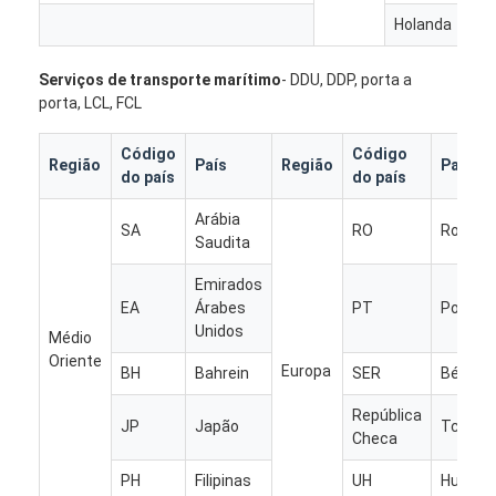
Fábrica
Holanda
Hol
Controle de Qualidade
Serviços de transporte marítimo
- DDU, DDP, porta a
porta, LCL, FCL
Fale Conosco
Código
Código
Região
País
Região
País
Converse agora
do país
do país
Arábia
SA
RO
Romêni
Saudita
Frete internacional dianteiro
Emirados
EA
Árabes
PT
Polônia
Frete de ar dianteiro
Unidos
Médio
Oriente
frete marítimo
Europa
BH
Bahrein
SER
Bélgica
Envio de DDP da China
República
JP
Japão
Tcheco
Checa
transporte expresso
PH
Filipinas
UH
Hungria