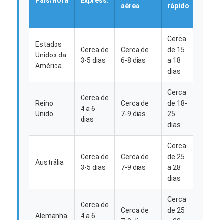
País/Hora
Express.
aérea
rápido
marí
Cerca
Estados
Cerca de
Cerca de
de 15
Cerca
Unidos da
3-5 dias
6-8 dias
a 18
a 28 
América
dias
Cerca
Cerca de
Reino
Cerca de
de 18-
Cerca
4 a 6
Unido
7-9 dias
25
30-35
dias
dias
Cerca
Cerca de
Cerca de
de 25
Cerca
Austrália
3-5 dias
7-9 dias
a 28
30-35
dias
Cerca
Cerca de
Cerca de
de 25
Cerca
Alemanha
4 a 6