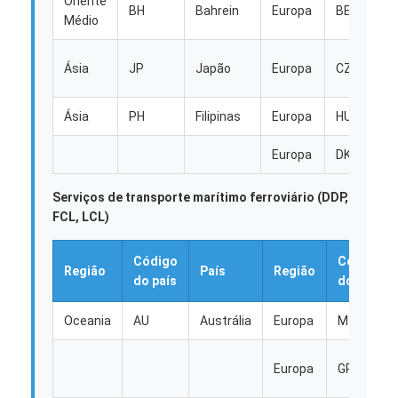
Oriente
BH
Bahrein
Europa
BE
Médio
Ásia
JP
Japão
Europa
CZ
Ásia
PH
Filipinas
Europa
HU
Europa
DK
Serviços de transporte marítimo ferroviário (DDP,
FCL, LCL)
Código
Código
Região
País
Região
do país
do país
Oceania
AU
Austrália
Europa
MT
Europa
GR