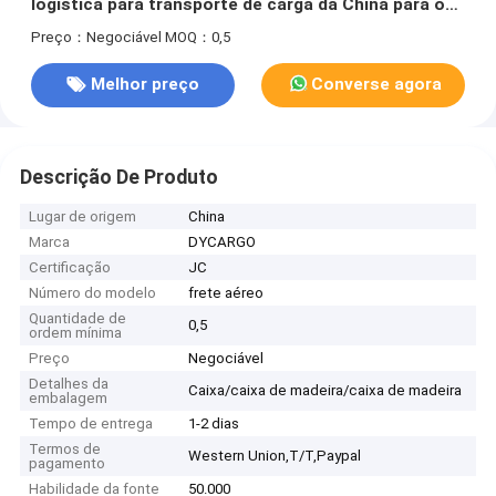
logística para transporte de carga da China para os
EUA França Espanha
Preço：Negociável
MOQ：0,5
Melhor preço
Converse agora
Descrição De Produto
Lugar de origem
China
Marca
DYCARGO
Certificação
JC
Número do modelo
frete aéreo
Quantidade de
0,5
ordem mínima
Preço
Negociável
Detalhes da
Caixa/caixa de madeira/caixa de madeira
embalagem
Tempo de entrega
1-2 dias
Termos de
Western Union,T/T,Paypal
pagamento
Habilidade da fonte
50.000