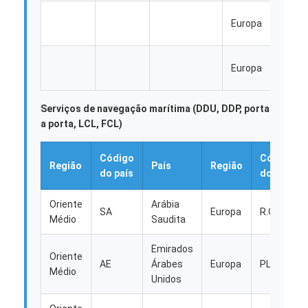
FRETE DE TRILHO
IT (e
Europa
inglês
Navio para a Amazônia
Paíse
Europa
Transporte de mercadorias por caminhão
Baixo
Serviço de armazenagem
Serviços de navegação marítima (DDU, DDP, porta
a porta, LCL, FCL)
Código
Código
Região
País
Região
do país
do país
Oriente
Arábia
SA
Europa
R.O.
Médio
Saudita
Emirados
Oriente
AE
Árabes
Europa
PL
Médio
Unidos