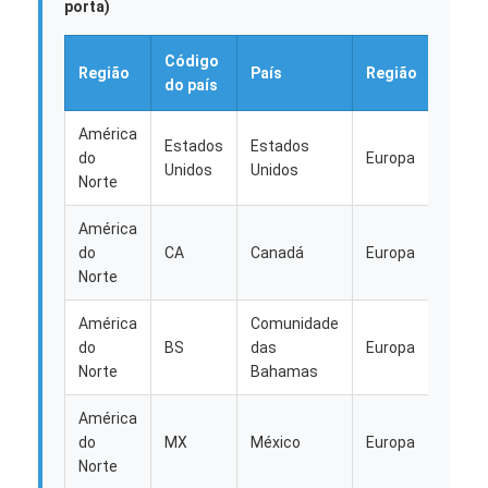
porta)
Fábrica
Código
Códi
Controle de Qualidade
Região
País
Região
do país
do pa
Fale Conosco
América
Estados
Estados
do
Europa
GB
Converse agora
Unidos
Unidos
Norte
América
do
CA
Canadá
Europa
DE
Frete internacional dianteiro
Norte
Frete de ar dianteiro
América
Comunidade
do
BS
das
Europa
Franç
frete marítimo
Norte
Bahamas
Envio de DDP da China
América
do
MX
México
Europa
ES
transporte expresso
Norte