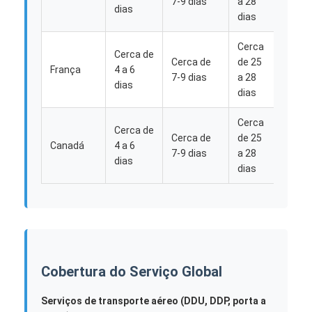
7-9 dias
a 28
30-35
dias
dias
Cerca
Cerca de
Cerca de
de 25
Cerca
França
4 a 6
7-9 dias
a 28
30-35
dias
dias
Cerca
Cerca de
Cerca de
de 25
Cerca
Canadá
4 a 6
7-9 dias
a 28
30-35
dias
dias
Casa
Produtos
Cobertura do Serviço Global
Quem Somos
Serviços de transporte aéreo (DDU, DDP, porta a