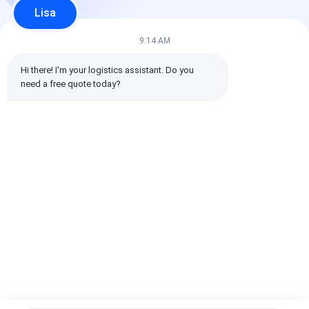
Lisa
9:14 AM
Hi there! I'm your logistics assistant. Do you 
need a free quote today?
Serviço de paragem
Transportes
Seguro compl
única do armazém
marítimos
coberto pelo
da fábrica ao
económicos para
transporte ma
destino no exterior
grandes volumes de
internacional 
mercadorias para
segurança da 
Melhor preço
Melhor preço
Melhor pr
exportação
Casa
Mapa do
Fale
Desktop
Site
Conosco
Site
Mapa do Site
Política de privacidade
Qualidade
Frete internacional dianteiro
Fábrica da china.Copyright
© 2026 SHENZHEN DAOYI INTERNATIONAL LOGISTICS CO., LTD.. All
Rights Reserved.