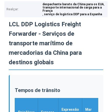
,
despachante barato da China para os EUA
transporte internacional de carga para a
Realçar:
França
,
serviço de logística DDP para a Espanha
LCL DDP Logistics Freight
Forwarder - Serviços de
transporte marítimo de
mercadorias da China para
destinos globais
Tempos de trânsito
Expressão
Mar
Tran