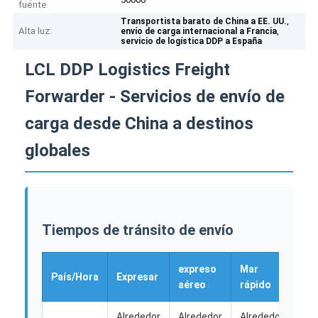
fuente
,
Transportista barato de China a EE. UU.
Alta luz:
,
envío de carga internacional a Francia
servicio de logística DDP a España
LCL DDP Logistics Freight
Forwarder - Servicios de envío de
carga desde China a destinos
globales
Tiempos de tránsito de envío
expreso
Mar
Env
País/Hora
Expresar
aéreo
rápido
ma
Alrededor
Alrededor
Alrededor
Alr