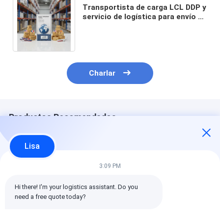
Transportista de carga LCL DDP y
servicio de logística para envío de
carga de China a EE. UU., Francia,
España
Charlar
Productos Recomendados
Lisa
3:09 PM
Hi there! I'm your logistics assistant. Do you 
need a free quote today?
El calendario de
Línea aérea rápida
FBA almacén