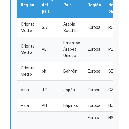
TRANSPORTE DE MERCANCÍAS POR FERROCARRIL
Región
del
País
Región
del
país
país
Enviar a Amazon
Oriente
Arabia
SA
Europa
RO
Transporte de mercancías por camión
Medio
Saudita
Servicio de almacenamiento
Emiratos
Oriente
AE
Árabes
Europa
PL
Medio
Unidos
Oriente
bh
Bahréin
Europa
SER
Medio
Asia
J.P.
Japón
Europa
CZ
Asia
PH
Filipinas
Europa
HU
Europa
NS