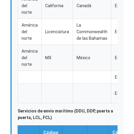
Visita a la fábrica
del
California
Canadá
Europa
norte
Control de Calidad
América
La
del
Licenciatura
Commonwealth
Europa
Contacto
norte
de las Bahamas
Ahora Charle
América
del
MX
México
Europa
norte
Carga internacional delantera
Europa
Flete aéreo delantero
Europa
transporte marítimo
Servicios de envío marítimo (DDU, DDP, puerta a
Envío DDP desde China
puerta, LCL, FCL)
envío expreso
Código
Código