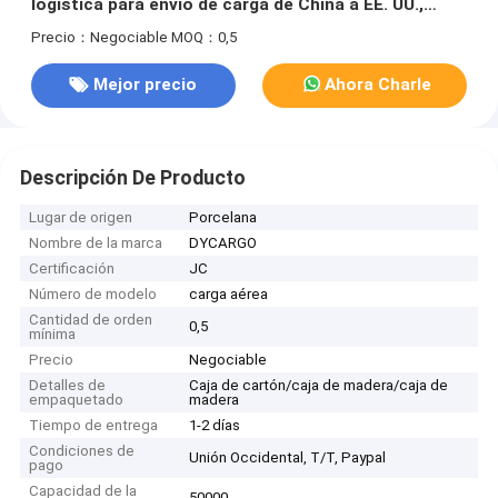
logística para envío de carga de China a EE. UU.,
Francia, España
Precio：Negociable
MOQ：0,5
Mejor precio
Ahora Charle
Descripción De Producto
Lugar de origen
Porcelana
Nombre de la marca
DYCARGO
Certificación
JC
Número de modelo
carga aérea
Cantidad de orden
0,5
mínima
Precio
Negociable
Detalles de
Caja de cartón/caja de madera/caja de
empaquetado
madera
Tiempo de entrega
1-2 días
Condiciones de
Unión Occidental, T/T, Paypal
pago
Capacidad de la
50000