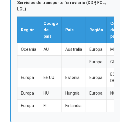
Servicios de transporte ferroviario (DDP, FCL,
LCL)
Código
Código
Región
del
País
Región
del
país
país
Oceanía
AU
Australia
Europa
MONTE
Europa
GRAMO
ES
Europa
EE.UU.
Estonia
Europa
DECIR
Europa
HU
Hungría
Europa
NO
Europa
FI
Finlandia