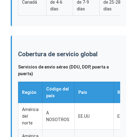
Canadá
de 4-6
de 7-9
de 25-28
de 
días
días
días
día
Cobertura de servicio global
Servicios de envío aéreo (DDU, DDP, puerta a
puerta)
Código del
Región
País
Región
país
Inicio
América
A
Productos
del
EE.UU
Europa
NOSOTROS
norte
Sobre nosotros
América