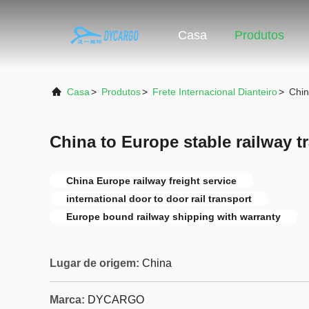
Casa
Produtos
Casa
>
Produtos
>
Frete Internacional Dianteiro
>
Chin
China to Europe stable railway t
China Europe railway freight service
international door to door rail transport
Europe bound railway shipping with warranty
Lugar de origem:
China
Marca:
DYCARGO