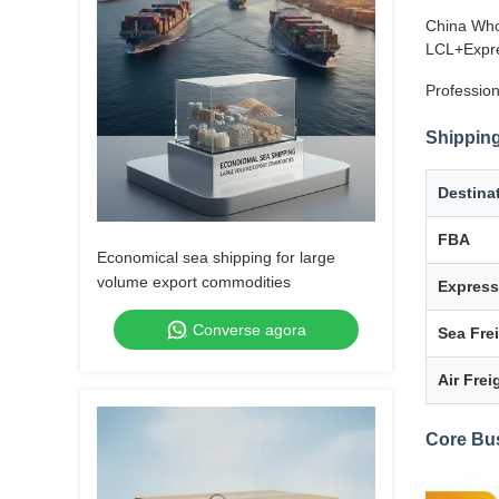
China Who
LCL+Expre
Profession
Shipping
Destina
FBA
Economical sea shipping for large
volume export commodities
Express
Converse agora
Sea Fre
Air Frei
Core Bu