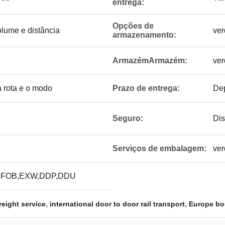
entrega:
Opções de
lume e distância
ver
armazenamento:
ArmazémArmazém:
ver
 rota e o modo
Prazo de entrega:
Dep
Seguro:
Dis
Serviços de embalagem:
ver
,FOB,EXW,DDP,DDU
,
,
reight service
international door to door rail transport
Europe bo