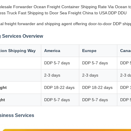
lesale Forwarder Ocean Freight Container Shipping Rate Via Ocean to 
ss Truck Fast Shipping to Door Sea Freight China to USA DDP DDU
al freight forwarder and shipping agent offering door-to-door DDP ship
 Services Overview
tion Shipping Way
America
Europe
Cana
DDP 5-7 days
DDP 5-7 days
DDP 5
2-3 days
2-3 days
2-3 d
ight
DDP 18-22 days
DDP 18-22 days
DDP 
ght
DDP 5-7 days
DDP 5-7 days
DDP 5
siness Services