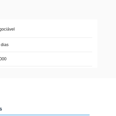
gociável
 dias
.000
s