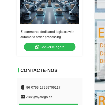
E-commerce dedicated logistics with
automatic order processing
Converse agora
CONTACTE-NOS
86-0755-17388795117
Alex@dycargo.cn