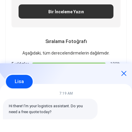
Bir İnceleme Yazın
Sıralama Fotoğrafı
Aşağıdaki, tüm derecelendirmelerin dağılımıdır.
5 yıldızlar
100%
4 yıldızlar
0%
3 yıldızlar
0%
Lisa
2 yıldızlar
0%
1 yıldızlar
0%
7:19 AM
Hi there! I'm your logistics assistant. Do you 
Tüm Yorumlar
need a free quote today?
emin