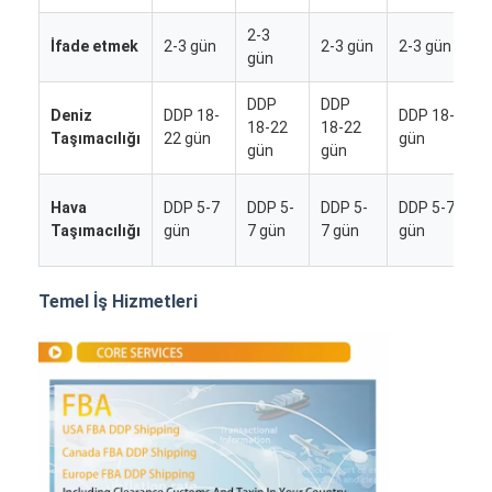
2-3
İfade etmek
2-3 gün
2-3 gün
2-3 gün
gün
DDP
DDP
Deniz
DDP 18-
DDP 18-22
18-22
18-22
Taşımacılığı
22 gün
gün
gün
gün
Hava
DDP 5-7
DDP 5-
DDP 5-
DDP 5-7
Taşımacılığı
gün
7 gün
7 gün
gün
Temel İş Hizmetleri
Ana sayfa
Ürünler
Hakkımızda