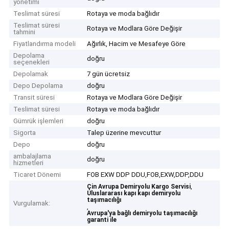
yönetimi
Teslimat süresi
Rotaya ve moda bağlıdır
Teslimat süresi
Rotaya ve Modlara Göre Değişir
tahmini
Fiyatlandırma modeli
Ağırlık, Hacim ve Mesafeye Göre
Depolama
doğru
seçenekleri
Depolamak
7 gün ücretsiz
Depo Depolama
doğru
Transit süresi
Rotaya ve Modlara Göre Değişir
Teslimat süresi
Rotaya ve moda bağlıdır
Gümrük işlemleri
doğru
Sigorta
Talep üzerine mevcuttur
Depo
doğru
ambalajlama
doğru
hizmetleri
Ticaret Dönemi
FOB EXW DDP DDU,FOB,EXW,DDP,DDU
,
Çin Avrupa Demiryolu Kargo Servisi
Uluslararası kapı kapı demiryolu
taşımacılığı
Vurgulamak:
,
Avrupa'ya bağlı demiryolu taşımacılığı
garanti ile