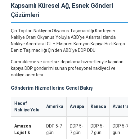
Kapsamlı Küresel Ağ, Esnek Gönderi
Çözümleri
Çin Toptan Nakliyeci Okyanus Taşımacılığı Konteyner
Nakliye Oranı Okyanus Yoluyla ABD'ye Atlanta İzlanda
Nakliye Acentası LCL + Ekspres Kamyon Kapıya Hızlı Kargo
Deniz Taşımacılığı Çin'den ABD'ye DDP DDU
Gümrükleme ve ücretsiz depolama hizmetleriyle kapıdan
kapıya DDP gönderimi sunan profesyonel nakliyeci ve
nakliye acentesi.
Gönderim Hizmetlerine Genel Bakış
Hedef
Amerika
Avrupa
Kanada
Avustralya
Nakliye Yolu
Amazon
DDP 5-7
DDP 5-
DDP 5-
DDP 5-7
Lojistik
gün
7 gün
7 gün
gün