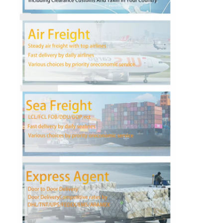
Fabrika turu
Kalite kontrol
Bize ulaşın
Şimdi konuşalım.
Uluslararası Taşımacılık
Hava Kargo Taşımacılığı
Deniz yükü
Çin'den DDP Nakliye
Ekspres kargo