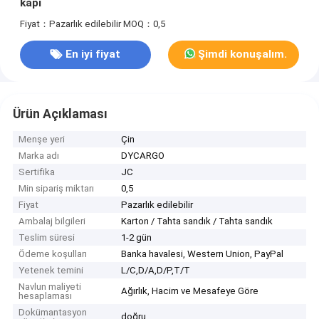
kapı
Fiyat：Pazarlık edilebilir
MOQ：0,5
En iyi fiyat
Şimdi konuşalım.
Ürün Açıklaması
Menşe yeri
Çin
Marka adı
DYCARGO
Sertifika
JC
Min sipariş miktarı
0,5
Fiyat
Pazarlık edilebilir
Ambalaj bilgileri
Karton / Tahta sandık / Tahta sandık
Teslim süresi
1-2 gün
Ödeme koşulları
Banka havalesi, Western Union, PayPal
Yetenek temini
L/C,D/A,D/P,T/T
Navlun maliyeti
Ağırlık, Hacim ve Mesafeye Göre
hesaplaması
Dokümantasyon
doğru