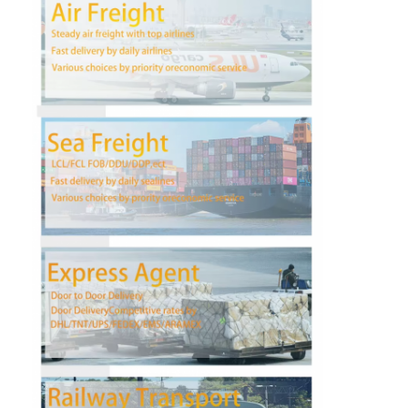
Fabrik Tour
Qualitätskontrolle
Kontakt
Plaudern Sie Jetzt
Internationale Fracht Vorwärts
Luftfracht Vorwärts
Seefracht
DDP-Schifffahrt aus China
Eilverschiffen