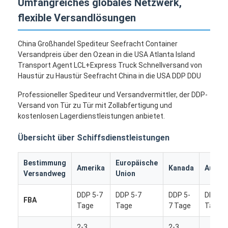
Umfangreiches globales Netzwerk,
flexible Versandlösungen
China Großhandel Spediteur Seefracht Container
Versandpreis über den Ozean in die USA Atlanta Island
Transport Agent LCL+Express Truck Schnellversand von
Haustür zu Haustür Seefracht China in die USA DDP DDU
Professioneller Spediteur und Versandvermittler, der DDP-
Versand von Tür zu Tür mit Zollabfertigung und
kostenlosen Lagerdienstleistungen anbietet.
Übersicht über Schiffsdienstleistungen
Bestimmung
Europäische
Amerika
Kanada
Austra
Versandweg
Union
DDP 5-7
DDP 5-7
DDP 5-
DDP 5-
FBA
Tage
Tage
7 Tage
Tage
2-3
2-3