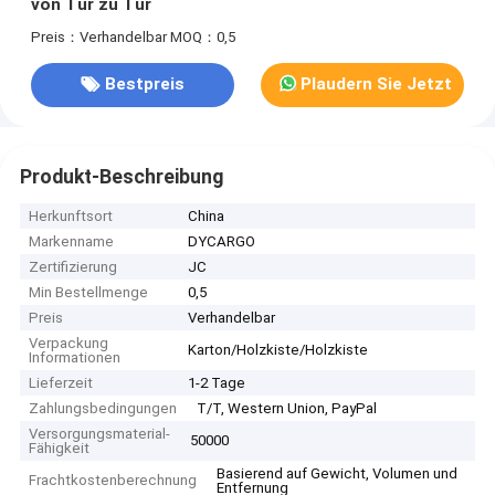
von Tür zu Tür
Preis：Verhandelbar
MOQ：0,5
Bestpreis
Plaudern Sie Jetzt
Produkt-Beschreibung
Herkunftsort
China
Markenname
DYCARGO
Zertifizierung
JC
Min Bestellmenge
0,5
Preis
Verhandelbar
Verpackung
Karton/Holzkiste/Holzkiste
Informationen
Lieferzeit
1-2 Tage
Zahlungsbedingungen
T/T, Western Union, PayPal
Versorgungsmaterial-
50000
Fähigkeit
Basierend auf Gewicht, Volumen und
Frachtkostenberechnung
Entfernung