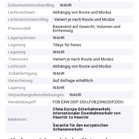
Dokumentationshandling
WAHR
Lieferzeitraum
Abhängig von Route und Modus
Lieferzeitvoranschlag
Variiert je nach Route und Modus
Basierend auf Gewicht, Volumen und
Preismodell
Entfernung
Lageroptionen
WAHR
Lagerung
7days für freies
Lagerung
WAHR
Transitzeit
Variiert je nach Route und Modus
Lieferzeit
Abhängig von Route und Modus
Zollabfertigung
WAHR
Versicherung
Auf Anfrage erhältlich
Lagerung
WAHR
Verpackungsdienstleistungen
WAHR
Handelsbegriff
FOB EXW DDP DDU,FOB,EXW,DDP,DDU
,
China Europa Güterbahnverkehr
internationaler Eisenbahnverkehr von
Haustür zu Haustür
Markieren:
,
Garantie für den europäischen
Schienenverkehr