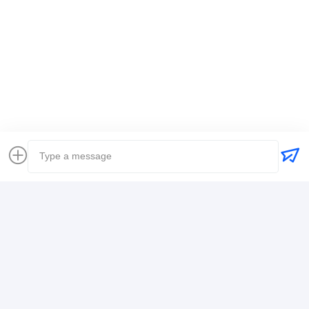
时效快渠道稳定
Umbauten:
Weltweiter Spediteur
Spediteursinternationale schifffahrt
Logistikspediteur
Kontaktdaten
Mr. Alex
+8617388795117