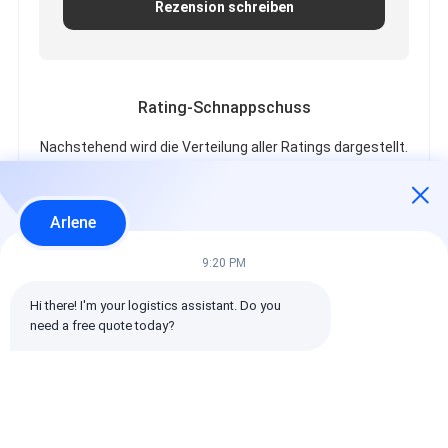
Rezension schreiben
Rating-Schnappschuss
Nachstehend wird die Verteilung aller Ratings dargestellt.
5 Sterne
100%
4 Sterne
0%
Arlene
3 Sterne
0%
2 Sterne
0%
9:20 PM
1 Sterne
0%
Hi there! I'm your logistics assistant. Do you 
need a free quote today?
Alle Bewertungen
emin
Hilfreich (10w+)