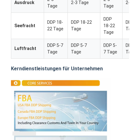
Ausdruck
2-3 Tage
2-3 Ta
Tage
Tage
DDP
DDP 18-
DDP 18-22
DDP 18
Seefracht
18-22
22 Tage
Tage
Tage
Tage
DDP 5-7
DDP 5-7
DDP 5-
DDP 5-
Luftfracht
Tage
Tage
7 Tage
Tage
Kerndienstleistungen für Unternehmen
Startseite
Produkte
Über uns