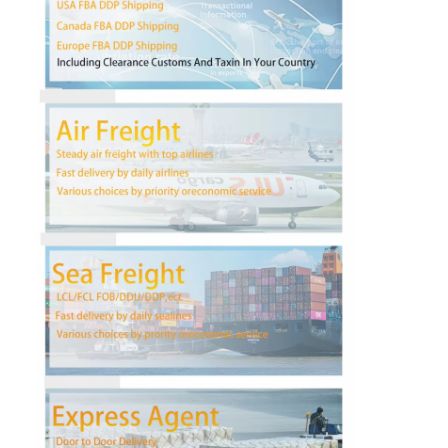
Fábrica
Controle de Qualidade
Fale Conosco
Converse agora
Frete internacional dianteiro
Frete de ar dianteiro
frete marítimo
Envio de DDP da China
transporte expresso