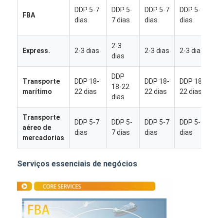
DDP 5-7
DDP 5-
DDP 5-7
DDP 5-7
FBA
dias
7 dias
dias
dias
2-3
Express.
2-3 dias
2-3 dias
2-3 dias
dias
DDP
Transporte
DDP 18-
DDP 18-
DDP 18-
18-22
marítimo
22 dias
22 dias
22 dias
dias
Transporte
DDP 5-7
DDP 5-
DDP 5-7
DDP 5-7
aéreo de
dias
7 dias
dias
dias
mercadorias
Casa
Serviços essenciais de negócios
Produtos
Quem Somos