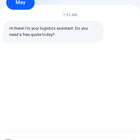
May
1:53 AM
Todos os comentários
Hi there! I'm your logistics assistant. Do you 
need a free quote today?
emin
Ajuda (10w+)
时效快渠道稳定
Etiquetas:
Transporte internacional de mercadorias
transporte internacional de remetente de frete
Despachante de Logística