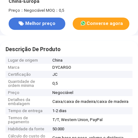
China-Europa
Preço：Negociável
MOQ：0,5
Melhor preço
Converse agora
Descrição De Produto
Lugar de origem
China
Marca
DYCARGO
Certificação
JC
Quantidade de
0,5
ordem mínima
Preço
Negociável
Detalhes da
Caixa/caixa de madeira/caixa de madeira
embalagem
Tempo de entrega
1-2 dias
Termos de
T/T, Western Union, PayPal
pagamento
Habilidade da fonte
50.000
Cálculo do custo do
Com base no peso, volume e distância