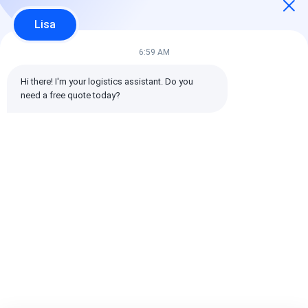
gwiazdy
2
Lisa
0%
gwiazdy
1
6:59 AM
0%
gwiazdy
Hi there! I'm your logistics assistant. Do you 
need a free quote today?
Wszystkie recenzje
emin
Pomocny (10w+)
时效快渠道稳定
tagi:
Globalny spedytor
Spedytor Spedycja międzynarodowa
Spedytor logistyczny