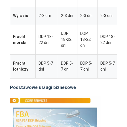
d
2
Wyrazić
2-3 dni
2-3 dni
2-3 dni
2-3 dni
d
D
DDP
DDP
Fracht
DDP 18-
DDP 18-
1
18-22
18-22
morski
22 dni
22 dni
2
dni
dni
d
D
Fracht
DDP 5-7
DDP 5-
DDP 5-
DDP 5-7
5
lotniczy
dni
7 dni
7 dni
dni
d
Podstawowe usługi biznesowe
Dom
Produkty
O nas