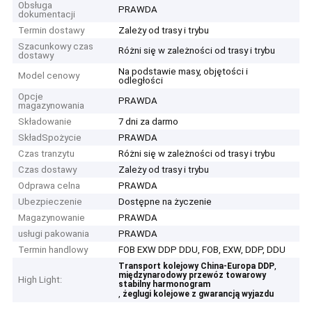
Obsługa
PRAWDA
dokumentacji
Termin dostawy
Zależy od trasy i trybu
Szacunkowy czas
Różni się w zależności od trasy i trybu
dostawy
Na podstawie masy, objętości i
Model cenowy
odległości
Opcje
PRAWDA
magazynowania
Składowanie
7 dni za darmo
SkładSpożycie
PRAWDA
Czas tranzytu
Różni się w zależności od trasy i trybu
Czas dostawy
Zależy od trasy i trybu
Odprawa celna
PRAWDA
Ubezpieczenie
Dostępne na życzenie
Magazynowanie
PRAWDA
usługi pakowania
PRAWDA
Termin handlowy
FOB EXW DDP DDU, FOB, EXW, DDP, DDU
,
Transport kolejowy China-Europa DDP
międzynarodowy przewóz towarowy
High Light:
stabilny harmonogram
,
żeglugi kolejowe z gwarancją wyjazdu