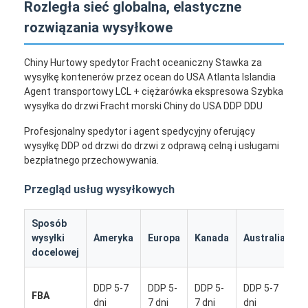
Rozległa sieć globalna, elastyczne
rozwiązania wysyłkowe
Chiny Hurtowy spedytor Fracht oceaniczny Stawka za
wysyłkę kontenerów przez ocean do USA Atlanta Islandia
Agent transportowy LCL + ciężarówka ekspresowa Szybka
wysyłka do drzwi Fracht morski Chiny do USA DDP DDU
Profesjonalny spedytor i agent spedycyjny oferujący
wysyłkę DDP od drzwi do drzwi z odprawą celną i usługami
bezpłatnego przechowywania.
Przegląd usług wysyłkowych
Sposób
I
wysyłki
Ameryka
Europa
Kanada
Australia
k
docelowej
D
DDP 5-7
DDP 5-
DDP 5-
DDP 5-7
FBA
5
dni
7 dni
7 dni
dni