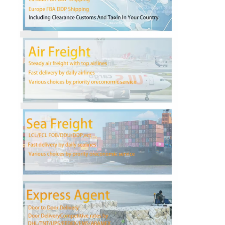
Wycieczka po fabryce
Kontrola jakości
Skontaktuj się z nami
Rozmawiaj teraz.
Spedycja Międzynarodowa
Spedycja lotnicza
Fracht morski
Dostawa DDP z Chin
ekspresowa WYSYŁKA