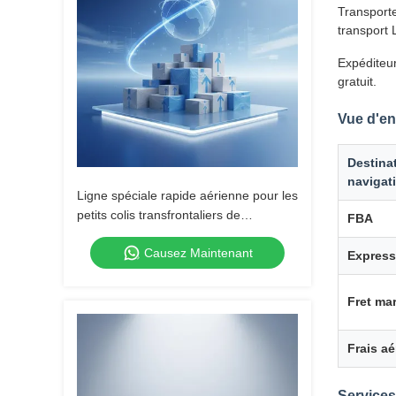
Transporte
transport 
Expéditeur
gratuit.
Vue d'en
Destina
navigat
Ligne spéciale rapide aérienne pour les
petits colis transfrontaliers de
FBA
commerce électronique
Causez Maintenant
Expres
Fret mar
Frais aé
Service