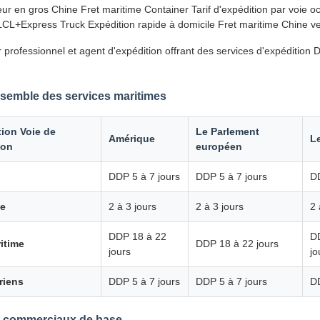
ur en gros Chine Fret maritime Container Tarif d'expédition par voie o
LCL+Express Truck Expédition rapide à domicile Fret maritime Chine 
 professionnel et agent d'expédition offrant des services d'expéditio
semble des services maritimes
tion Voie de
Le Parlement
Amérique
L
ion
européen
DDP 5 à 7 jours
DDP 5 à 7 jours
DD
se
2 à 3 jours
2 à 3 jours
2 
DDP 18 à 22
D
itime
DDP 18 à 22 jours
jours
jo
riens
DDP 5 à 7 jours
DDP 5 à 7 jours
DD
s commerciaux de base