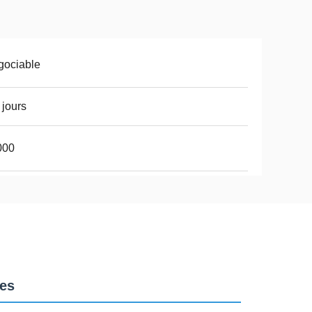
gociable
 jours
000
les