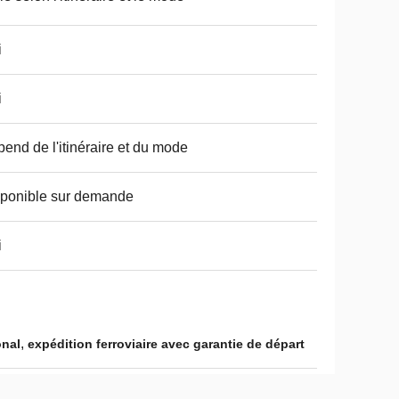
i
i
end de l'itinéraire et du mode
ponible sur demande
i
,
onal
expédition ferroviaire avec garantie de départ