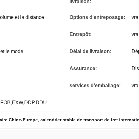
livraison:
volume et la distance
Options d'entreposage:
vra
Entrepôt:
vra
e et le mode
Délai de livraison:
Dép
Assurance:
Dis
services d'emballage:
vra
,FOB,EXW,DDP,DDU
,
iaire Chine-Europe
calendrier stable de transport de fret internati