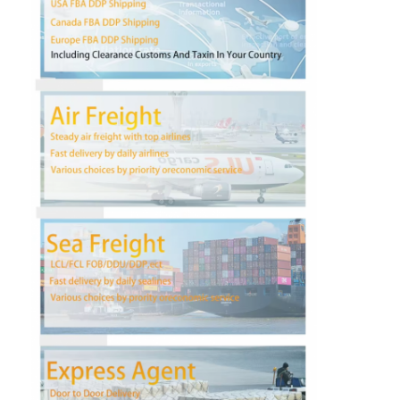
Наша фабрика
контроль качества
контактные данные
Новости
Все случаи
Побеседуйте теперь
Международная перевозка передняя
Перевозимый самолетами груз передний
Морские перевозки