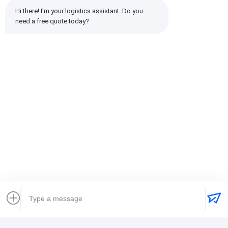
Hi there! I'm your logistics assistant. Do you 
need a free quote today?
emin
Полезно (10w+)
时效快渠道稳定
Бирки:
Глобальный экспедитор
доставка товароотправителя перевозки международная
Логистический экспедитор