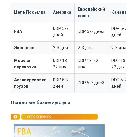
Европейский
Цель Посылка
Америка
Канада
А
союз
DDP 5-7
DDP 5-7
D
FBA
DDP 5-7 дней
дней
дней
д
Экспресс
2-3 дня
2-3 дня
2-3 дня
2
Морская
DDP 18-
DDP 18-22
DDP 18-
D
перевозка
22 дня
дня
22 дня
д
Авиаперевозки
DDP 5-7
DDP 5-7
D
DDP 5-7 дней
грузов
дней
дней
д
Главная страница
Основные бизнес-услуги
Продукция
О Компании