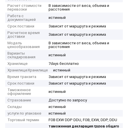
Расчет стоимости
В зависимости от веса, объема и
перевозки
расстояния
Работа с
истинный
документацией
Срок поставки
Зависит от маршрута и режима
Расчетное время
Зависит от маршрута и режима
доставки
Модель
В зависимости от веса, объема и
ценообразования
расстояния
Варианты
истинный
складирования
Хранилище
7days бесплатно
ХранилищеХранилище
истинный
Время транзита
Зависит от маршрута и режима
Срок поставки
Зависит от маршрута и режима
Таможенное
истинный
оформление
Страхование
Доступно по запросу
Склады
истинный
услуги по упаковке
истинный
Торговый термин
FOB EXW DDP DDU, FOB, EXW, DDP, DDU
таможенная декларация грузов общего