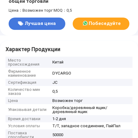
общей торговли
Цена：Возможен торг
MOQ：0,5
Лучшая цена
Побеседуйте
теперь
Характер Продукции
Место
Китай
происхождения
Фирменное
DYCARGO
наименование
Сертификация
JC
Количество мин
0,5
заказа
Цена
Возможен торг
Коробка/деревянный ящик/
Упаковывая детали
деревянный ящик
Время доставки
1-2 дня
Условия оплаты
Т/Т, западное соединение, ПайПал
Поставка
50000
способности