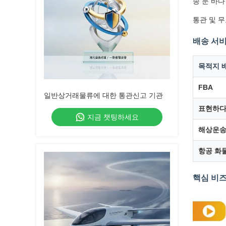
송 문 바다
통관 및 무
배송 서
목적지 
FBA
일반상거래물류에 대한 통관신고 기관
표현하
지금 챗팅하세요
해상운
항공 화
핵심 비