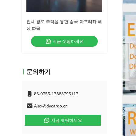
전체 경로 추적을 통한 중국-아프리카 해
상 화물
지금 챗팅하세요
문의하기
86-0755-17388795117
Alex@dycargo.cn
지금 챗팅하세요