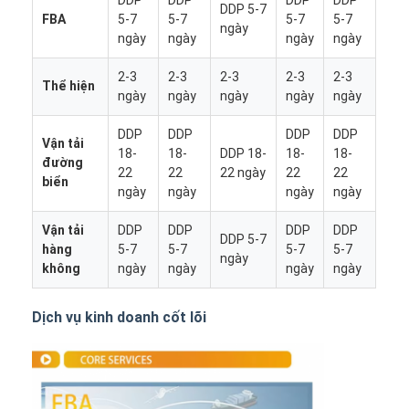
DDP 5-7
FBA
5-7
5-7
5-7
5-7
ngày
ngày
ngày
ngày
ngày
2-3
2-3
2-3
2-3
2-3
Thể hiện
ngày
ngày
ngày
ngày
ngày
DDP
DDP
DDP
DDP
Vận tải
18-
18-
DDP 18-
18-
18-
đường
22
22
22 ngày
22
22
biển
ngày
ngày
ngày
ngày
Vận tải
DDP
DDP
DDP
DDP
DDP 5-7
hàng
5-7
5-7
5-7
5-7
ngày
không
ngày
ngày
ngày
ngày
Nhà
Dịch vụ kinh doanh cốt lõi
Sản phẩm
Về chúng tôi