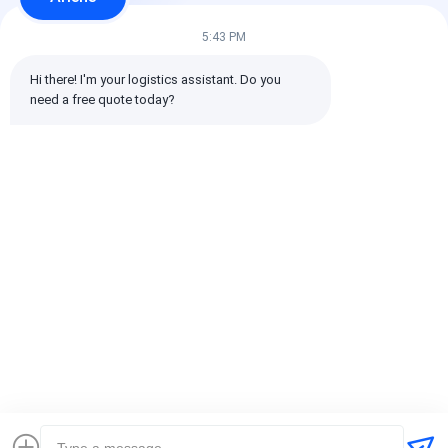
1 sao
0%
5:43 PM
Tất cả các đánh giá
Hi there! I'm your logistics assistant. Do you 
need a free quote today?
emin
Có ích (10w+)
时效快渠道稳定
thẻ:
Người vận chuyển hàng hóa toàn cầu
Người vận chuyển vận chuyển quốc tế
Giao nhận vận tải hậu cần