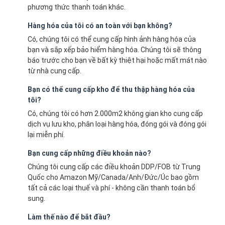
phương thức thanh toán khác.
Hàng hóa của tôi có an toàn với bạn không?
Có, chúng tôi có thể cung cấp hình ảnh hàng hóa của
bạn và sắp xếp bảo hiểm hàng hóa. Chúng tôi sẽ thông
báo trước cho bạn về bất kỳ thiệt hại hoặc mất mát nào
từ nhà cung cấp.
Bạn có thể cung cấp kho để thu thập hàng hóa của
tôi?
Có, chúng tôi có hơn 2.000m2 không gian kho cung cấp
dịch vụ lưu kho, phân loại hàng hóa, đóng gói và đóng gói
lại miễn phí.
Bạn cung cấp những điều khoản nào?
Chúng tôi cung cấp các điều khoản DDP/FOB từ Trung
Quốc cho Amazon Mỹ/Canada/Anh/Đức/Úc bao gồm
tất cả các loại thuế và phí - không cần thanh toán bổ
sung.
Làm thế nào để bắt đầu?