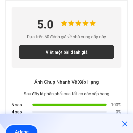
5.0
Dựa trên 50 đánh giá về nhà cung cấp này
Viết một bài đánh giá
Ảnh Chụp Nhanh Về Xếp Hạng
Sau đây là phân phối của tất cả các xếp hạng
5 sao
100%
4 sao
0%
3 sao
0%
2 sao
0%
Arlene