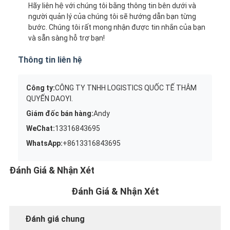
Hãy liên hệ với chúng tôi bằng thông tin bên dưới và
người quản lý của chúng tôi sẽ hướng dẫn bạn từng
bước. Chúng tôi rất mong nhận được tin nhắn của bạn
và sẵn sàng hỗ trợ bạn!
Thông tin liên hệ
Công ty:
CÔNG TY TNHH LOGISTICS QUỐC TẾ THÂM
QUYẾN DAOYI.
Giám đốc bán hàng:
Andy
WeChat:
13316843695
WhatsApp:
+8613316843695
Đánh Giá & Nhận Xét
Đánh Giá & Nhận Xét
Đánh giá chung