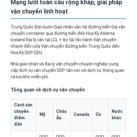
Mạng lưới toàn cầu rộng khắp, giải pháp
vận chuyển linh hoạt
Trung Quốc Bán buôn Giao nhận vận tải đường biển Giá vận
chuyển container qua đường biển đến Hoa Kỳ Atlanta
Iceland Đại lý vận tải LCL + Xe tải tốc hành Vận chuyển
nhanh đến cửa Vận chuyển đường biển Trung Quốc đến
Hoa Kỳ DDP DDU
Nhà giao nhận và đại lý vận chuyển chuyên nghiệp cung
cấp dịch vụ vận chuyển DDP tận nơi với dịch vụ thông quan
và lưu kho miễn phí.
Tổng quan về dịch vụ vận chuyển
Cách vận
chuyển
Châu
Nước
Mỹ
Canada
Úc
điểm
Âu
khác
đến
DDP
DDP
DDP
DDP