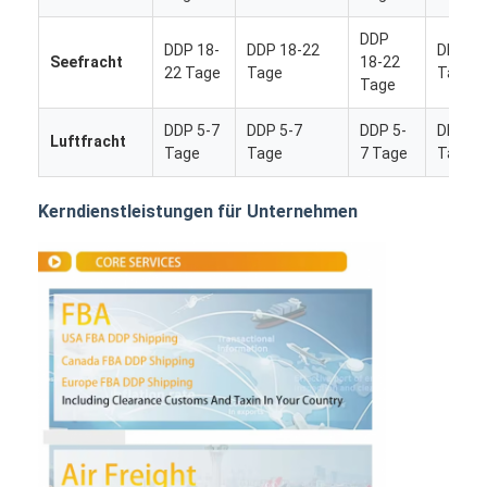
DDP
DDP 18-
DDP 18-22
DDP 18
Seefracht
18-22
22 Tage
Tage
Tage
Tage
DDP 5-7
DDP 5-7
DDP 5-
DDP 5-
Luftfracht
Tage
Tage
7 Tage
Tage
Kerndienstleistungen für Unternehmen
Startseite
Produkte
Über uns