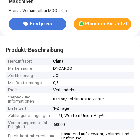
Maschinen
Preis：Verhandelbar
MOQ：0,5
Bestpreis
Plaudern Sie Jetzt
Produkt-Beschreibung
Herkunftsort
China
Markenname
DYCARGO
Zertifizierung
JC
Min Bestellmenge
0,5
Preis
Verhandelbar
Verpackung
Karton/Holzkiste/Holzkiste
Informationen
Lieferzeit
1-2 Tage
Zahlungsbedingungen
T/T, Western Union, PayPal
Versorgungsmaterial-
50000
Fähigkeit
Basierend auf Gewicht, Volumen und
Frachtkostenberechnung
Entfernung