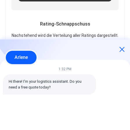
Rating-Schnappschuss
Nachstehend wird die Verteilung aller Ratings dargestellt.
5 Sterne
100%
4 Sterne
0%
Arlene
3 Sterne
0%
2 Sterne
0%
1:32 PM
1 Sterne
0%
Hi there! I'm your logistics assistant. Do you 
need a free quote today?
Alle Bewertungen
emin
Hilfreich (10w+)
时效快渠道稳定