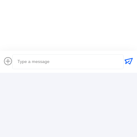
Umbauten:
Weltweiter Spediteur
Spediteursinternationale schifffahrt
Logistikspediteur
Kontaktdaten
Mr. Alex
+8617388795117
368-2, Zhiwuyuan Rd., Bezirk Longgang, Shenzhen