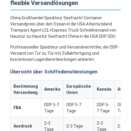
flexible Versandlösungen
China Großhandel Spediteur Seefracht Container
Versandpreis über den Ozean in die USA Atlanta Island
Transport Agent LCL+Express Truck Schnellversand von
Haustür zu Haustür Seefracht China in die USA DDP DDU
Professioneller Spediteur und Versandvermittler, der DDP-
Versand von Tür zu Tür mit Zollabfertigung und
kostenlosen Lagerdienstleistungen anbietet.
Übersicht über Schiffsdienstleistungen
Bestimmung
Europäische
Amerika
Kanada
Austra
Versandweg
Union
DDP 5-7
DDP 5-7
DDP 5-
DDP 5-
FBA
Tage
Tage
7 Tage
Tage
2-3
2-3
Ausdruck
2-3 Tage
2-3 Ta
Tage
Tage