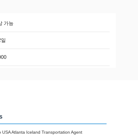
상 가능
2일
000
s
USA Atlanta Iceland Transportation Agent