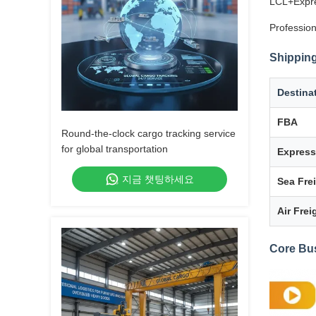
LCL+Expre
Profession
Shipping
Destina
FBA
Round-the-clock cargo tracking service
for global transportation
Express
지금 챗팅하세요
Sea Fre
Air Frei
Core Bu