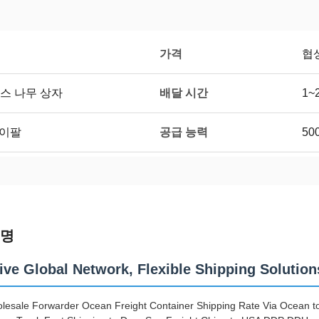
가격
협
배달 시간
스 나무 상자
1~
공급 능력
페이팔
50
설명
ive Global Network, Flexible Shipping Solution
lesale Forwarder Ocean Freight Container Shipping Rate Via Ocean to 