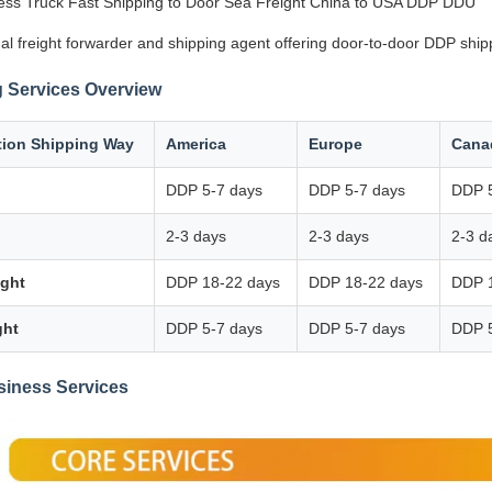
ss Truck Fast Shipping to Door Sea Freight China to USA DDP DDU
al freight forwarder and shipping agent offering door-to-door DDP ship
 Services Overview
tion Shipping Way
America
Europe
Cana
DDP 5-7 days
DDP 5-7 days
DDP 5
2-3 days
2-3 days
2-3 d
ight
DDP 18-22 days
DDP 18-22 days
DDP 
ght
DDP 5-7 days
DDP 5-7 days
DDP 5
siness Services