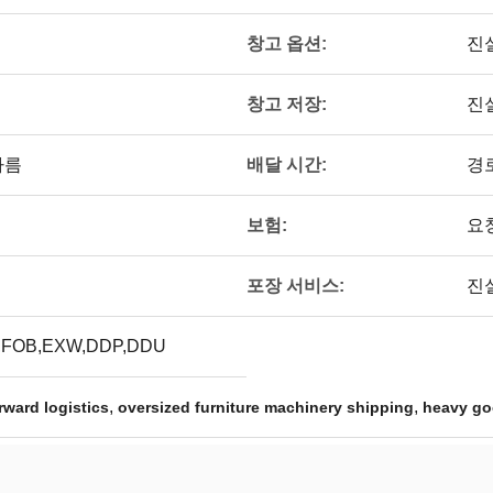
창고 옵션:
진
창고 저장:
진
배달 시간:
다름
경
보험:
요
포장 서비스:
진
,FOB,EXW,DDP,DDU
,
,
orward logistics
oversized furniture machinery shipping
heavy go