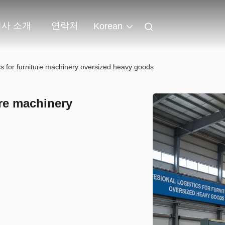
회사 소개
연락처
Korean
ics for furniture machinery oversized heavy goods
ure machinery