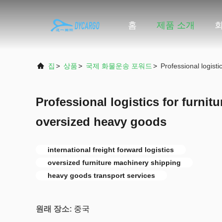
홈
제품 소개
집
>
상품
>
국제 화물운송 포워드
>
Professional logist
Professional logistics for furnit
oversized heavy goods
international freight forward logistics
oversized furniture machinery shipping
heavy goods transport services
원래 장소:
중국