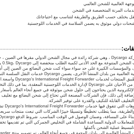
وجهة العالمية للشحن العالمي
لخدمات المرنة المتخصصة في الشحن
قل يختلف حسب الطريق والطريقة لتتناسب مع احتياجاتك
نات دولي موثوق به يضمن السلاسة في الخدمات اللوجستية
قات:
توفر شركة Dycargo ، وهي شركة رائدة في مجال الشحن الدولي مقرها في ا
احتي
، والمؤسسات الكبيرة على حد سواء.سواء كنت شحن البضائع من الصين إلى أي 
ة من بلدان المنشأ الأخرى، يضمن Dycargo خدمات النقل السلسة التي تلبي متطلباتك الفريدة.
فرص تطبيق المنتجات
في كثير من الأحيان على Dycargo لإدارة الخدمات اللوجستية المعقدة
ضافة إلى ذلك، فإن الشركات المصنعة التي تحتاج إلى شحن البضائع مع تغليف 
لتغليف القابلة للتكيف والقدرة على توفير الشركة.
السينار
الطريقة، مما يتطلب تخطيطًا وتنسيقًا خبيرًا.الشركات التي تبعث منتجات سريع
للمعاملات الدولية.المساعدة الشاملة في التخليص الجمركي التي تم تقديمها تخف
لتبسيط عملية الشحن بأكملها.