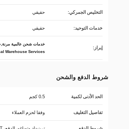
التخليص الجمركي:
حقيقي
خدمات التوحيد:
حقيقي
خدمات شحن عالمية مرنة,خ
إبراز:
onal Warehouse Services
شروط الدفع والشحن
الحد الأدنى لكمية
0.5 كجم
تفاصيل التغليف
وفقا لحزم العملاء
شروط الدفع
ترينيداد وتوباغو، الدفع، USDT