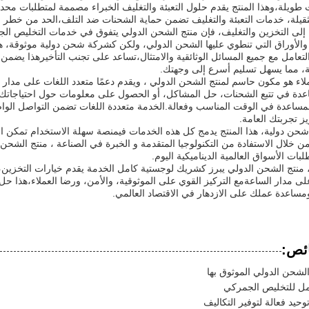
طويلة،وهذا المنتج يقدم حلول التعبئة والتغليف الخبراء مصممة لمتطلبات محدد
لثقيلة، خدمات التعبئة والتغليف تضمن حماية الشحنات ضد التلف،الحد من خطر
 إلى التخزين والتغليف، فإن منتج الشحن الدولي يتفوق في خدمات التخليص ال
والأوراق التي تنطوي عليها الشحن الدولي، ولكن كشركة شحن دولية موثوقة، هذ
التعامل مع جميع المسائل الوثائقية والامتثال،تساعد على تجنب التأخيرهذا يض
، مما يسهل تسليم أسرع إلى وجهتك.
لاء هو مكون حاسم لمنتج الشحن الدولي ، ويقدم دعمًا متعدد اللغات على مدار ال
دة في تتبع الشحنات، حل المشاكل، أو الحصول على معلومات حول احتياجاتك ا
لمساعدة في الوقت المناسب وفعالة.الخدمة متعددة اللغات تضمن التواصل ال
يز تجربتك العامة.
ن دولية، هذا المنتج يدمج كل هذه الخدمات فيمنصة سهلة الاستخدام تمكن ال
 خلال الاستفادة من التكنولوجيا المتقدمة و الخبرة في الصناعة ، منتج الشح
بات الأسواق العالمية الديناميكية اليوم.
 منتج الشحن الدولي يبرز كشريك لوجستية كامل الخدمة يقدم خيارات التخزين، و
لى مدار الساعةمع التركيز القوي على الموثوقية، والأمن، ورضا العملاء،هذا 
ومساعدة عملك على الازدهار في الاقتصاد العالمي.
ئص:
شحن الدولي الموثوق بها
ل للتخليص الجمركي
حيد فعالة لتوفير التكاليف