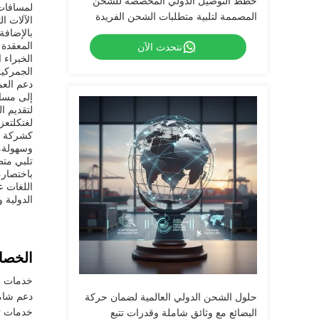
خطط التوصيل الدولي المخصصة للشحن
لمسافات 
المصممة لتلبية متطلبات الشحن الفريدة
الآلات ا
وتحسين تكاليف الشحن بفعالية
بالإضافة
المعقدة 
نتحدث الآن
الخبراء 
الجمركية
دعم العم
إلى مساع
لتقديم ا
لغتكلتعز
كشركة شح
وسهولةمن
تلبي متطل
باختصار،
اللغات ع
الدولية 
الخصا
خدمات ال
دعم شام
حلول الشحن الدولي العالمية لضمان حركة
خدمات تو
البضائع مع وثائق شاملة وقدرات تتبع