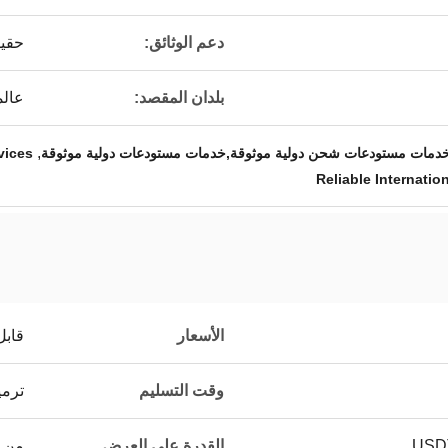
دعم الوثائق:
حقي
بلدان المقصد:
عال
,
دمات مستودعات شحن دولية موثوقة,خدمات مستودعات دولية موثوقة
vices
Reliable Internati
الأسعار
قابل
وقت التسليم
ترمي
القدرة على العرض
من ا