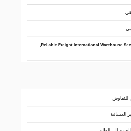
قي
مي
,
Reliable Freight International Warehouse Ser
 للتفاوض
ز المسافة
لصين إلى العالم