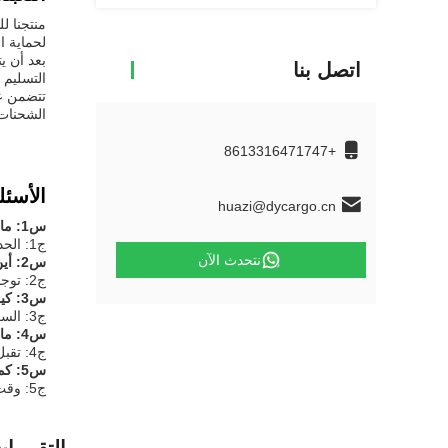
منتجنا ل
لحماية ال
بعد أن ي
اتصل بنا
التسليم
تتضمن عم
الشحنات 
+8613316471747
الأسئل
huazi@dycargo.cn
س1: ما هو الحد الأدنى لكمية الطلبات لخدمة Dycargo للشحن الدولي؟
ج1: الحد الأدنى لكمية الطلب هو 0.5 كجم.
نتحدث الآن
س2: أين تقع خدمة التوصيل الدولي لـ Dycargo؟
ج2: توجد شركة Dycargo في الصين وتقدم خدمات الشحن في جميع أنحاء العالم.
س3: كيف يتم تحديد الأسعار لخدمة الشحن الدولي؟
ج3: السعر قابل للتفاوض ويعتمد على عوامل مثل حجم الشحنة، الوجهة، ومتطلبات التعبئة.
س4: ما هي طرق الدفع التي تقبلها Dycargo للشحن الدولي؟
ج4: تقبل Dycargo TT (تحويلات برقية) ، PayPal، و USDT كوسائل الدفع.
س5: كم يستغرق التسليم مع خدمة Dycargo للشحن الدولي؟
ج5: وقت التسليم يختلف حسب المسافة بين المنشأ والوجهة.