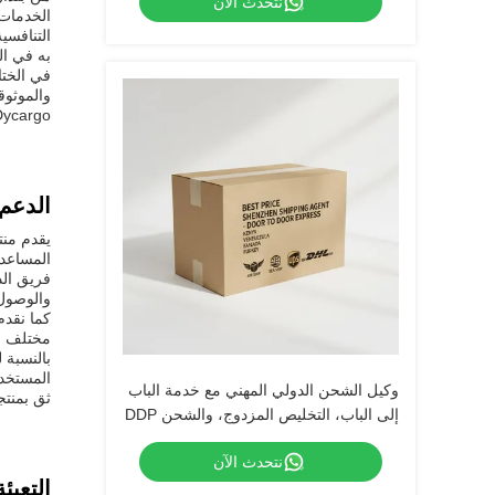
نتحدث الآن
التنافسي
به في الت
والموثوق
Dycargo أن الشركات في جميع أنحاء العالم يمكن أن تتحرك بثقة في تعقيدات الش
الدعم
المساعدة
فريق الد
والوصول 
كما نقدم
مختلف شر
بالنسبة 
المستخدم
وكيل الشحن الدولي المهني مع خدمة الباب
ثق بمنت
إلى الباب، التخليص المزدوج، والشحن DDP
مع الضرائب
نتحدث الآن
التعبئ