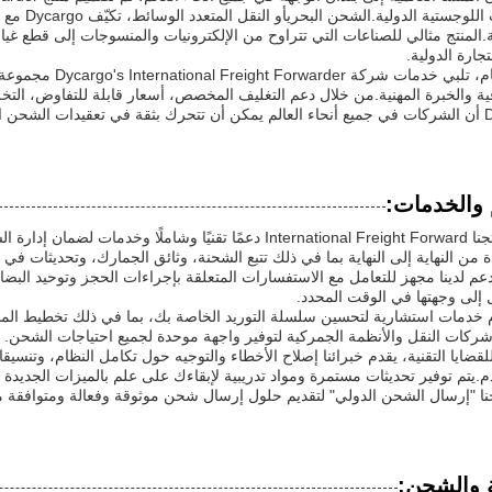
الخدمات الل
ة.المنتج مثالي للصناعات التي تتراوح من الإلكترونيات والمنسوجات إلى قطع غيا
جارة الدولية.
في الختام، تلبي خ
ية والخبرة المهنية.من خلال دعم التغليف المخصص، أسعار قابلة للتفاوض، التخ
حن العالمي.
 والخدمات:
يقدم منتجنا International Freight Forward دعمًا تقنيًا وشا
 من النهاية إلى النهاية بما في ذلك تتبع الشحنة، وثائق الجمارك، وتحديثات ف
عم لدينا مجهز للتعامل مع الاستفسارات المتعلقة بإجراءات الحجز وتوحيد البضائ
إلى وجهتها في الوقت المحدد.
 خدمات استشارية لتحسين سلسلة التوريد الخاصة بك، بما في ذلك تخطيط المسار
كات النقل والأنظمة الجمركية لتوفير واجهة موحدة لجميع احتياجات الشحن.
للقضايا التقنية، يقدم خبرائنا إصلاح الأخطاء والتوجيه حول تكامل النظام، وتنسيق
.يتم توفير تحديثات مستمرة ومواد تدريبية لإبقاءك على علم بالميزات الجديد
جنا "إرسال الشحن الدولي" لتقديم حلول إرسال شحن موثوقة وفعالة ومتوافق
ة والشحن: