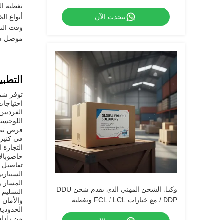
تغطية ال
نتحدث الآن
أنواع ا
وقت الن
موصل شح
التطبي
الفرديين
اللوجستية العالمي
خاصوبالإ
تفاصيل ا
المسار و
وكيل الشحن المهني الذي يقدم شحن DDU
/ DDP مع خيارات FCL / LCL وتغطية
والأمان 
الحدودية
الخدمة العالمية