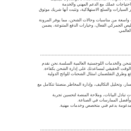
وجستية الدولية.الشحن البحريأو النقل المتعدد الوسائط، تكيّف Dycargo مع احتياجات عملك مع الدعم المهني والخدمة
ر السيارات والسلع الاستهلاكية، وتثبت أنها شريك موثوق
دمات شركة Dycargo's International Freight Forwarder مجموعة واسعة من مناسبات وحالات الشحن، مما يوفر المرونة
ليص الجمركي الفعال، وخيارات الدفع المتنوعة، يضمن
ملًا وخدمات لضمان إدارة الشحن والخدمات اللوجستية العالمية السلسة.نحن نقدم
ي الوقت الحقيقي لمساعدتك على إدارة الشحن بكفاءة.
ع وطرق النقلضمان امتثال الشحنات للوائح الدولية
، وتحليل التكاليف، وإدارة المخاطر.منصتنا تتكامل مع
ات تبادل البيانات، وملاحة المنصة لتحسين تجربة
ة وأفضل الممارسات في الصناعة.
ة مدعومة بدعم فني متخصص وخدمات مهنية.