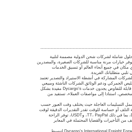
لصين ، حلول شاملة لشركات شحن الدولية مصممة لتلبية
اجات الشحن المتنوعة.مع الحد الأدنى لكمية الطلب منخفضة إلى 0.5kg، Dycargo يوفر خيارات مرنة مناسبة للشركات الصغيرة، والمصدرين
مكان في جميع أنحاء العالم أو تنسيق الخدمات
 لخدمات Dycargo's International Freight Forwarder واسعة.الشركات المشاركة في أنشطة الاستيراد والتصدير تعتمد
، بما في ذلك التخليص الجمركي ودعم الوثائق.الشركات الناشئة ومبيعي
التجارة الإلكترونية الذين يحتاجون إلى حلول شحن موثوقة في جميع أنحاء العالم بأسعار قابلة للتفاوض يجدون خدمات Dycargo's مفيدة بشكل
مخصص، استنادا إلى مواصفات العملاء، تستفيد من
يوهات التي تتفوق فيها خدمات Dycargo's International Freight Forwarder تشمل التسليمات العاجلة حيث يختلف وقت العبور حسب
ة التلف أو حساسة للوقت تقدر التقديرات الدقيقة لوقت
التسليم بناءً على المسافة، وضمان الوصول في الوقت المناسب. شروط الدفع Dycargo، بما في ذلك TT، PayPal، وUSDT، توفر الراحة
ف من التأخيرات والقضايا المحتملة في المعابر
من بلدان المنشأ العالمية إلى بلدان الوجهة في جميع أنحاء العالم، تم تصميم منتج Dycargo's International Freight Forwarder لتبسيط