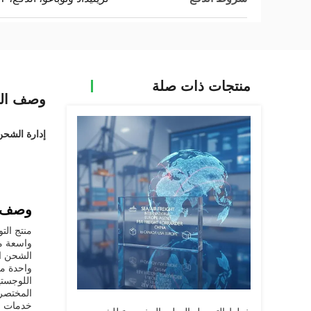
منتجات ذات صلة
وصف الم
إدارة الشحن
وصف ا
منتج الت
واسعة من
الشحن ال
واحدة من
اللوجستي
المختصرة
خدمات ال