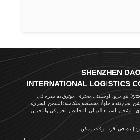
SHENZHEN DAO
INTERNATIONAL LOGISTICS CO
L
Dycargo هو مزود لوجستي محترف موثوق به مقره في
ن. نحن نقدم حلولًا مخصصة متكاملة: الشحن البحري/
ي، الشحن السريع الدولي، التخليص الجمركي والتخزين.
مع شبكة عالمية تغطي أكثر من 120 دولة عبر أكثر من 500
 خارجي موثوق به، تتوفر خدمة تتبع الشحنات في الوقت
د إليك في أقرب وقت ممكن.
الفعلي على موقعي www.dycargo.cn و www.dycargo.net.
 على مبادئ "النزاهة والاحتراف والابتكار والمنفعة