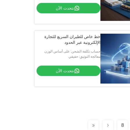
نتحدث الآن
خط خاص للطيران السريع للتجارة
الإلكترونية عبر الحدود
حساب تكلفة الشحن: على أساس الوزن
والحجم والمسافة
معالجة التوثيق: حقيقي
نتحدث الآن
8