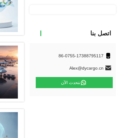
اتصل بنا
86-0755-17388795117
Alex@dycargo.cn
نتحدث الآن