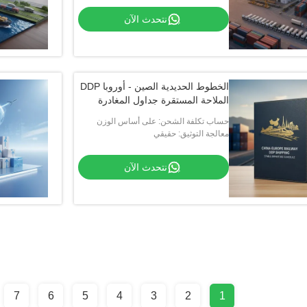
نتحدث الآن
الخطوط الحديدية الصين - أوروبا DDP
الملاحة المستقرة جداول المغادرة
حساب تكلفة الشحن: على أساس الوزن
والحجم والمسافة
معالجة التوثيق: حقيقي
نتحدث الآن
7
6
5
4
3
2
1