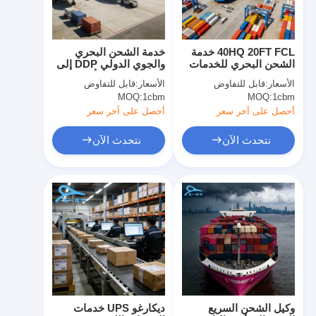
40HQ 20FT FCL خدمة
خدمة الشحن البحري
الشحن البحري للخدمات
والجوي الدولي DDP إلى
اللوجستية العالمية من
Amazon FBA أستراليا
الأسعار:
قابل للتفاوض
الأسعار:
قابل للتفاوض
الصين
MOQ:
1cbm
MOQ:
1cbm
أحصل على آخر سعر
أحصل على آخر سعر
نتحدث الآن
نتحدث الآن
منزل
المنتجات
حول بنا
وكيل الشحن السريع
ديكارغو UPS خدمات