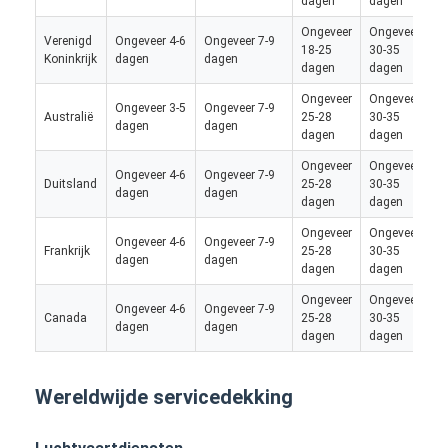
dagen
dagen
Ongeveer
Ongeveer
O
Verenigd
Ongeveer 4-6
Ongeveer 7-9
18-25
30-35
2
Koninkrijk
dagen
dagen
dagen
dagen
d
Ongeveer
Ongeveer
Ongeveer 3-5
Ongeveer 7-9
Australië
25-28
30-35
/
dagen
dagen
dagen
dagen
Ongeveer
Ongeveer
O
Ongeveer 4-6
Ongeveer 7-9
Duitsland
25-28
30-35
2
dagen
dagen
dagen
dagen
d
Ongeveer
Ongeveer
Ongeveer 4-6
Ongeveer 7-9
Frankrijk
25-28
30-35
/
dagen
dagen
dagen
dagen
Ongeveer
Ongeveer
Ongeveer 4-6
Ongeveer 7-9
Canada
25-28
30-35
/
dagen
dagen
dagen
dagen
Wereldwijde servicedekking