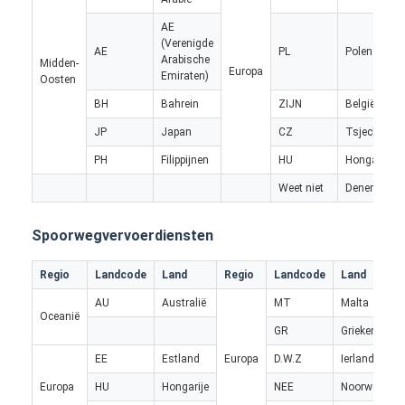
Fabrieksreis
AE
(Verenigde
AE
PL
Polen
Kwaliteitscontrole
Arabische
Midden-
Europa
Emiraten)
Oosten
Contacteer ons
BH
Bahrein
ZIJN
België
JP
Japan
CZ
Tsjechisch
Praatje Nu
PH
Filippijnen
HU
Hongarije
Weet niet
Denemarke
Internationale Voorwaartse Vracht
Spoorwegvervoerdiensten
Voorwaartse luchtvracht
Regio
Landcode
Land
Regio
Landcode
Land
zeevracht
AU
Australië
MT
Malta
Oceanië
GR
Griekenland
DDP-verzending uit China
EE
Estland
Europa
D.W.Z
Ierland
druk het verschepen uit
Europa
HU
Hongarije
NEE
Noorwegen