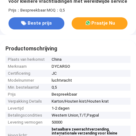
voor kleinere vrachtladingen met wereldwijde service
Prijs：Bespreekbaar
MOQ：0,5
Beste prijs
Praatje Nu
Productomschrijving
Plaats van herkomst
China
Merknaam
DYCARGO
Certificering
JC
Modelnummer
luchtvracht
Min. bestelaantal
0,5
Prijs
Bespreekbaar
Verpakking Details
Karton/Houten kist/Houten krat
Levertijd
1-2 dagen
Betalingscondities
Western Union,T/T,Paypal
Levering vermogen
50000
,
betaalbare zeevrachtverzending
internationale verzending voor kleine
Hoog licht: