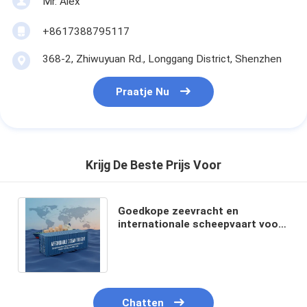
Mr. Alex
+8617388795117
368-2, Zhiwuyuan Rd., Longgang District, Shenzhen
Praatje Nu
Krijg De Beste Prijs Voor
Goedkope zeevracht en
internationale scheepvaart voor
kleinere vrachtladingen met
wereldwijde service
Chatten