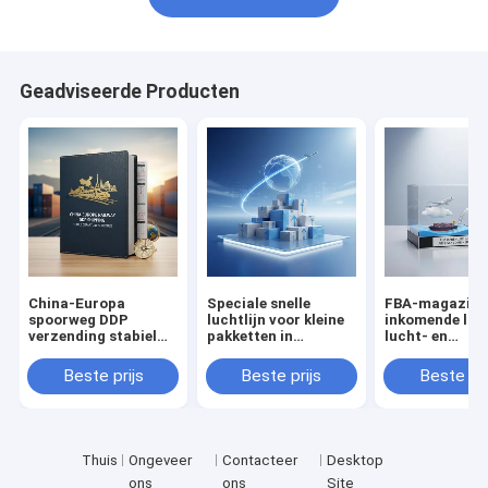
Geadviseerde Producten
China-Europa
Speciale snelle
FBA-magazijn
spoorweg DDP
luchtlijn voor kleine
inkomende logi
verzending stabiel
pakketten in
lucht- en
vertrekschema
grensoverschrijdende
zeegecombine
e-commerce
transport
Beste prijs
Beste prijs
Beste pri
Thuis
Ongeveer
Contacteer
Desktop
ons
ons
Site