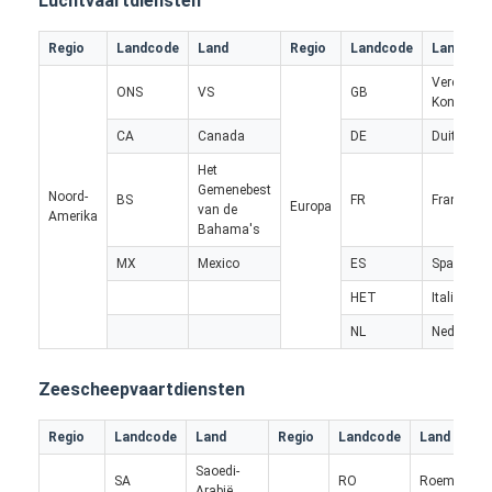
Luchtvaartdiensten
Regio
Landcode
Land
Regio
Landcode
Land
Verenigd
ONS
VS
GB
Koninkrijk
CA
Canada
DE
Duitsland
Het
Gemenebest
Noord-
BS
FR
Frankrijk
Europa
van de
Amerika
Bahama's
MX
Mexico
ES
Spanje
HET
Italië
NL
Nederlan
Thuis
Zeescheepvaartdiensten
Producten
Regio
Landcode
Land
Regio
Landcode
Land
Over ons
Saoedi-
SA
RO
Roemenië
Arabië