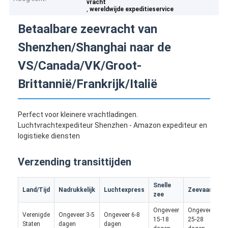
vracht
,
wereldwijde expeditieservice
Betaalbare zeevracht van
Shenzhen/Shanghai naar de
VS/Canada/VK/Groot-
Brittannië/Frankrijk/Italië
Perfect voor kleinere vrachtladingen.
Luchtvrachtexpediteur Shenzhen - Amazon expediteur en
logistieke diensten
Verzending transittijden
Snelle
T
Land/Tijd
Nadrukkelijk
Luchtexpress
Zeevaart
zee
v
Ongeveer
Ongeveer
Verenigde
Ongeveer 3-5
Ongeveer 6-8
15-18
25-28
/
Staten
dagen
dagen