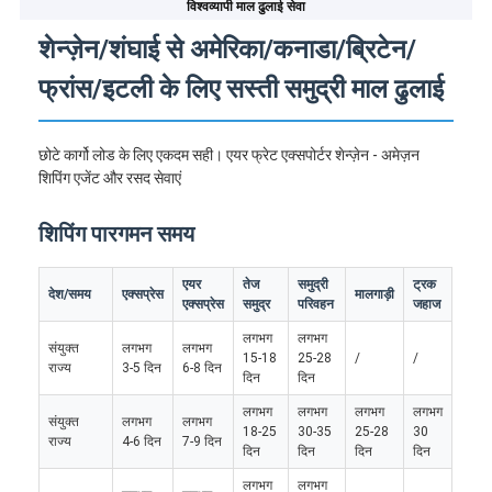
विश्वव्यापी माल ढुलाई सेवा
शेन्ज़ेन/शंघाई से अमेरिका/कनाडा/ब्रिटेन/
फ्रांस/इटली के लिए सस्ती समुद्री माल ढुलाई
छोटे कार्गो लोड के लिए एकदम सही। एयर फ्रेट एक्सपोर्टर शेन्ज़ेन - अमेज़न
शिपिंग एजेंट और रसद सेवाएं
शिपिंग पारगमन समय
एयर
तेज
समुद्री
ट्रक
देश/समय
एक्सप्रेस
मालगाड़ी
एक्सप्रेस
समुद्र
परिवहन
जहाज
लगभग
लगभग
संयुक्त
लगभग
लगभग
15-18
25-28
/
/
राज्य
3-5 दिन
6-8 दिन
दिन
दिन
लगभग
लगभग
लगभग
लगभग
संयुक्त
लगभग
लगभग
18-25
30-35
25-28
30
राज्य
4-6 दिन
7-9 दिन
दिन
दिन
दिन
दिन
लगभग
लगभग