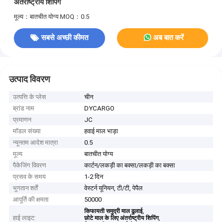
अंतर्राष्ट्रीय शिपिंग
मूल्य：बातचीत योग्य
MOQ：0.5
सबसे अच्छी कीमत
अब बात करें
उत्पाद विवरण
उत्पत्ति के प्लेस
चीन
ब्रांड नाम
DYCARGO
प्रमाणन
JC
मॉडल संख्या
हवाई माल भाड़ा
न्यूनतम आदेश मात्रा
0.5
मूल्य
बातचीत योग्य
पैकेजिंग विवरण
कार्टन/लकड़ी का बक्सा/लकड़ी का बक्सा
प्रसव के समय
1-2 दिन
भुगतान शर्तें
वेस्टर्न यूनियन, टी/टी, पेपैल
आपूर्ति की क्षमता
50000
,
किफायती समुद्री माल ढुलाई
हाई लाइट:
,
छोटे माल के लिए अंतर्राष्ट्रीय शिपिंग