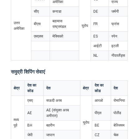
अमेरिका
राज्य
सीए
कनाडा
DE
जर्मनी
बहामास
उत्तर
बीएस
FR
फ्रांस
यूरोप
राष्ट्रमंडल
अमेरिका
एमएक्स
मेक्सिको
ES
स्पेन
आईटी
इटली
NL
नीदरलैंड्स
समुद्री शिपिंग सेवाएं
देश का
देश का
क्षेत्र
देश
क्षेत्र
देश
कोड
कोड
एसए
सऊदी अरब
आरओ
रोमानिया
होम
AE (संयुक्त अरब
AE
पीएल
पोलैंड
अमीरात)
उत्पाद
मध्य
यूरोप
पूर्व
BH
बहरीन
BE
बेल्जियम
हमारे बारे में
जेपी
जापान
CZ
चेक