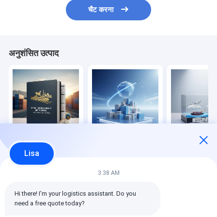
चैट करना
अनुशंसित उत्पाद
चीन-यूरोप रेलवे डीडीपी नौवहन
सीमा पार ई-कॉमर्स के लिए
एफबीए गोदाम इनबाउ
Lisa
स्थिर प्रस्थान कार्यक्रम
छोटे पार्सल के लिए विशेष
लॉजिस्टिक्स वायु और
त्वरित एयर लाइन
संयुक्त परिवहन
3:38 AM
सबसे अच्छी कीमत
सबसे अच्छी कीमत
सबसे अच्छी 
Hi there! I'm your logistics assistant. Do you 
need a free quote today?