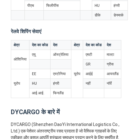
फैक्टरी यात्रा
पीएच
फिलीपींस
HU
हंगरी
डीके
डेनमार्क
गुणवत्ता नियंत्रण
रेलवे शिपिंग सेवाएं
हमसे संपर्क करें
क्षेत्र
देश का कोड
देश
क्षेत्र
देश का कोड
देश
अब बात करें
एयू
ऑस्ट्रेलिया
एमटी
माल्टा
ओशिनिया
GR
ग्रीस
EE
एस्टोनिया
यूरोप
आईई
आयरलैंड
इंटरनेशनल फ्रेट फॉरवर्ड
यूरोप
HU
हंगरी
नहीं
नॉर्वे
हवाई माल ढुलाई
आई.आई.
फिनलैंड
समुद्री माल
DYCARGO के बारे में
चीन से डीडीपी शिपिंग
DYCARGO (Shenzhen DaoYi International Logistics Co.,
एक्सप्रेस शिपिंग
Ltd.) एक पेशेवर अंतरराष्ट्रीय रसद प्रदाता है जो वैश्विक ग्राहकों के लिए
एकीकृत और कुशल आपूर्ति श्रृंखला समाधान प्रदान करने के लिए समर्पित है.