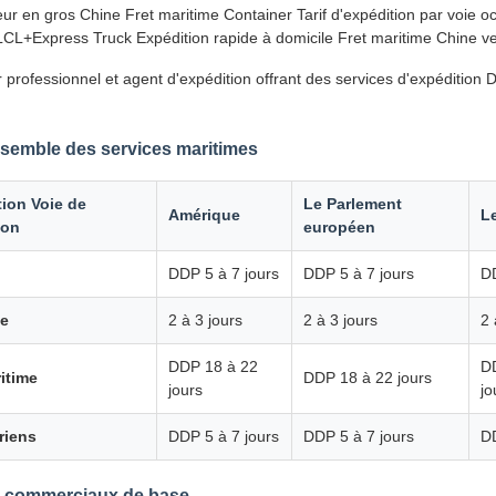
ur en gros Chine Fret maritime Container Tarif d'expédition par voie o
LCL+Express Truck Expédition rapide à domicile Fret maritime Chine 
 professionnel et agent d'expédition offrant des services d'expéditio
semble des services maritimes
tion Voie de
Le Parlement
Amérique
L
ion
européen
DDP 5 à 7 jours
DDP 5 à 7 jours
DD
se
2 à 3 jours
2 à 3 jours
2 
DDP 18 à 22
D
itime
DDP 18 à 22 jours
jours
jo
riens
DDP 5 à 7 jours
DDP 5 à 7 jours
DD
s commerciaux de base