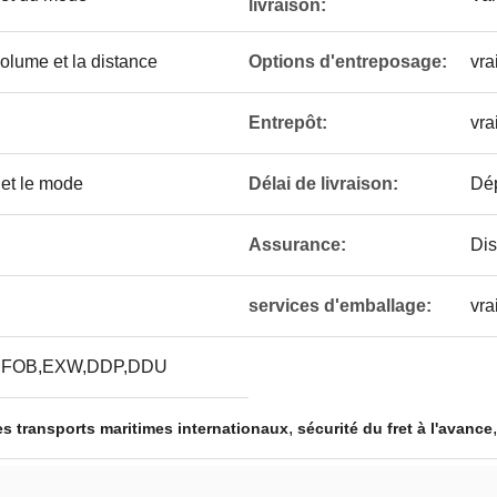
livraison:
volume et la distance
Options d'entreposage:
vra
Entrepôt:
vra
e et le mode
Délai de livraison:
Dép
Assurance:
Dis
services d'emballage:
vra
,FOB,EXW,DDP,DDU
,
s transports maritimes internationaux
sécurité du fret à l'avance