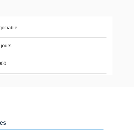
gociable
 jours
000
les