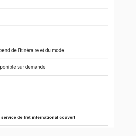
i
i
end de l'itinéraire et du mode
ponible sur demande
i
,
service de fret international couvert