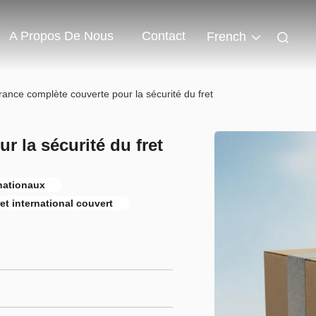
A Propos De Nous
Contact
French
ance complète couverte pour la sécurité du fret
 la sécurité du fret
nationaux
ret international couvert