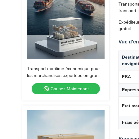
Transporte
transport 
Expéditeur
gratuit.
Vue d'en
Destina
navigat
Transport maritime économique pour
les marchandises exportées en grande
FBA
quantité
Causez Maintenant
Expres
Fret mar
Frais aé
Service